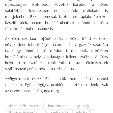
egészséges életmódot követők körében a köles
salátákban, levesekben és különféle ételekben is
megjelenhet. Ezzel nemcsak ízletes és tápláló ételeket
készíthetünk, hanem hozzájárulhatunk a fenntarthatóbb
táplálkozás kialakításához is.
Az élelmiszeripar fejlődése és a köles iránti kereslet
növekedése lehetőséget teremt a helyi gazdák számára
is, hogy fenntartható módon termeljenek, miközben
hozzájárulnak a helyi gazdaságok fellendítéséhez. A köles
helyi termesztése csökkentheti az élelmiszerek
szállításával járó környezeti terhelést is.
**Figyelmeztetés:** Ez a cikk nem számít orvosi
tanácsnak. Egészségügyi probléma esetén mindenki csak
az orvos tanácsát fogadja meg.
alternatív élelmiszerek
bioélelmiszer
egészség
élelmiszerbiztonság
fenntarthatóság
köleshajtás