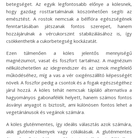
betegséget. Az egyik legfontosabb előnye a kölesnek,
hogy gazdag rosttartalmának köszönhetően segíti az
emésztést. A rostok nemcsak a bélflóra egészségének
fenntartásában játszanak fontos szerepet, hanem
hozzájárulnak a vércukorszint stabilizálásához is, így
csökkenthetik a cukorbetegség kockázatát.
Ezen túlmenően a köles jelentős mennyiségű
magnéziumot, vasat és foszfort tartalmaz. A magnézium
nélkülözhetetlen az idegrendszer és az izmok megfelelő
működéséhez, míg a vas a vér oxigénszállító képességét
növeli. A foszfor pedig a csontok és a fogak egészségéhez
járul hozzá. A köles tehát nemcsak tápláló alternatíva a
hagyományos gabonafélék helyett, hanem számos fontos
ásványi anyagot is biztosít, ami különösen fontos lehet a
vegetáriánusok és vegánok számára.
A köles gluténmentes, így ideális választás azok számára,
akik gluténérzékenyek vagy cöliákiásak. A gluténmentes