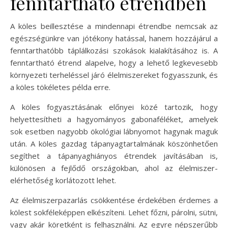
fenntartható étrendben
A köles beillesztése a mindennapi étrendbe nemcsak az
egészségünkre van jótékony hatással, hanem hozzájárul a
fenntarthatóbb táplálkozási szokások kialakításához is. A
fenntartható étrend alapelve, hogy a lehető legkevesebb
környezeti terheléssel járó élelmiszereket fogyasszunk, és
a köles tökéletes példa erre.
A köles fogyasztásának előnyei közé tartozik, hogy
helyettesítheti a hagyományos gabonaféléket, amelyek
sok esetben nagyobb ökológiai lábnyomot hagynak maguk
után. A köles gazdag tápanyagtartalmának köszönhetően
segíthet a tápanyaghiányos étrendek javításában is,
különösen a fejlődő országokban, ahol az élelmiszer-
elérhetőség korlátozott lehet.
Az élelmiszerpazarlás csökkentése érdekében érdemes a
kölest sokféleképpen elkészíteni. Lehet főzni, párolni, sütni,
vagy akár köretként is felhasználni. Az egyre népszerűbb