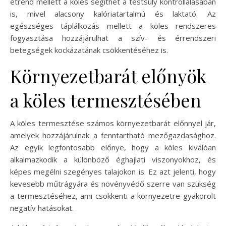
étrend mellett a köles segíthet a testsúly kontrollálásában
is, mivel alacsony kalóriatartalmú és laktató. Az
egészséges táplálkozás mellett a köles rendszeres
fogyasztása hozzájárulhat a szív- és érrendszeri
betegségek kockázatának csökkentéséhez is.
Környezetbarát előnyök
a köles termesztésében
A köles termesztése számos környezetbarát előnnyel jár,
amelyek hozzájárulnak a fenntartható mezőgazdasághoz.
Az egyik legfontosabb előnye, hogy a köles kiválóan
alkalmazkodik a különböző éghajlati viszonyokhoz, és
képes megélni szegényes talajokon is. Ez azt jelenti, hogy
kevesebb műtrágyára és növényvédő szerre van szükség
a termesztéséhez, ami csökkenti a környezetre gyakorolt
negatív hatásokat.