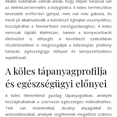
inkább tudatában vannak annak, hogy milyen hatással van
az élelmiszertermelés a bolygónkra. A köles termesztése
kevesebb erőforrást igényel, mint sok más gabona, és
mivel jól alkalmazkodik a különböző éghajlati viszonyokhoz,
hozzájárulhat a fenntartható mezőgazdasághoz. A köles
nemcsak tápláló élelmiszer, hanem a környezetbarát
életmódot is elősegíti. A következő szekciókban
részletesebben is megvizsgáljuk a köleshajtás jótékony
hatásait, egészségügyi előnyeit és környezettudatos
aspektusait.
A köles tápanyagprofilja
és egészségügyi előnyei
A köles hihetetlenül gazdag tápanyagokban, amelyek
hozzájárulhatnak a szervezet egészséges működéséhez.
Tele van vitaminokkal, ásványi anyagokkal és
antioxidánsokkal, amelyek segíthetnek megelőzni számos