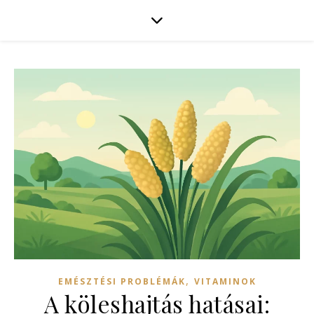
,
EMÉSZTÉSI PROBLÉMÁK
VITAMINOK
A köleshajtás hatásai: