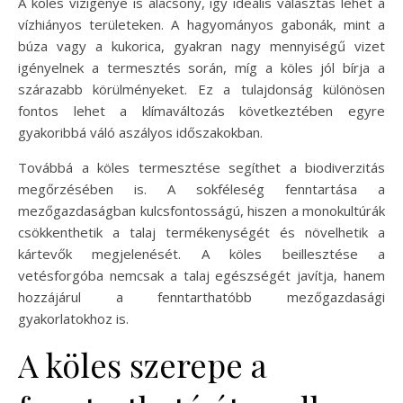
A köles vízigénye is alacsony, így ideális választás lehet a
vízhiányos területeken. A hagyományos gabonák, mint a
búza vagy a kukorica, gyakran nagy mennyiségű vizet
igényelnek a termesztés során, míg a köles jól bírja a
szárazabb körülményeket. Ez a tulajdonság különösen
fontos lehet a klímaváltozás következtében egyre
gyakoribbá váló aszályos időszakokban.
Továbbá a köles termesztése segíthet a biodiverzitás
megőrzésében is. A sokféleség fenntartása a
mezőgazdaságban kulcsfontosságú, hiszen a monokultúrák
csökkenthetik a talaj termékenységét és növelhetik a
kártevők megjelenését. A köles beillesztése a
vetésforgóba nemcsak a talaj egészségét javítja, hanem
hozzájárul a fenntarthatóbb mezőgazdasági
gyakorlatokhoz is.
A köles szerepe a