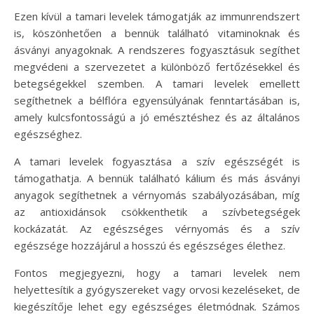
Ezen kívül a tamari levelek támogatják az immunrendszert
is, köszönhetően a bennük található vitaminoknak és
ásványi anyagoknak. A rendszeres fogyasztásuk segíthet
megvédeni a szervezetet a különböző fertőzésekkel és
betegségekkel szemben. A tamari levelek emellett
segíthetnek a bélflóra egyensúlyának fenntartásában is,
amely kulcsfontosságú a jó emésztéshez és az általános
egészséghez.
A tamari levelek fogyasztása a szív egészségét is
támogathatja. A bennük található kálium és más ásványi
anyagok segíthetnek a vérnyomás szabályozásában, míg
az antioxidánsok csökkenthetik a szívbetegségek
kockázatát. Az egészséges vérnyomás és a szív
egészsége hozzájárul a hosszú és egészséges élethez.
Fontos megjegyezni, hogy a tamari levelek nem
helyettesítik a gyógyszereket vagy orvosi kezeléseket, de
kiegészítője lehet egy egészséges életmódnak. Számos