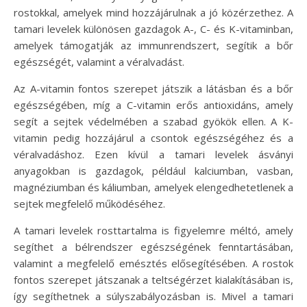
rostokkal, amelyek mind hozzájárulnak a jó közérzethez. A
tamari levelek különösen gazdagok A-, C- és K-vitaminban,
amelyek támogatják az immunrendszert, segítik a bőr
egészségét, valamint a véralvadást.
Az A-vitamin fontos szerepet játszik a látásban és a bőr
egészségében, míg a C-vitamin erős antioxidáns, amely
segít a sejtek védelmében a szabad gyökök ellen. A K-
vitamin pedig hozzájárul a csontok egészségéhez és a
véralvadáshoz. Ezen kívül a tamari levelek ásványi
anyagokban is gazdagok, például kalciumban, vasban,
magnéziumban és káliumban, amelyek elengedhetetlenek a
sejtek megfelelő működéséhez.
A tamari levelek rosttartalma is figyelemre méltó, amely
segíthet a bélrendszer egészségének fenntartásában,
valamint a megfelelő emésztés elősegítésében. A rostok
fontos szerepet játszanak a teltségérzet kialakításában is,
így segíthetnek a súlyszabályozásban is. Mivel a tamari