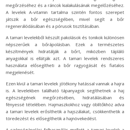
megőrzéséhez és a ráncok kialakulásának megelőzéséhez.
A levelek A-vitamin tartalma szintén fontos szerepet
játszik a bőr egészségében, mivel segít a bőr
regenerálódásában és a pórusok tisztításában.
A tamari levelekből készült pakolások és tonikok különösen
népszerűek a bőrápolásban. Ezek a természetes
készítmények hidratálják a bőrt, miközben tápláló
anyagokkal is ellátják azt. A tamari levelek rendszeres
használata elősegítheti a bőr ragyogását és fiatalos
megjelenését.
Ezen kívül a tamari levelek jótékony hatással vannak a hajra
is. A levelekben található tápanyagok segíthetnek a haj
egészségének megőrzésében, hidratálásában és
fényessé tételében. Hajmaszkokhoz vagy öblítőkhöz adva
a tamari levelek erősíthetik a hajszálakat, csökkenthetik a
töredezést és elősegíthetik a hajnövekedést.
A szépségápolási felhasználás mellett a tamari levelek a