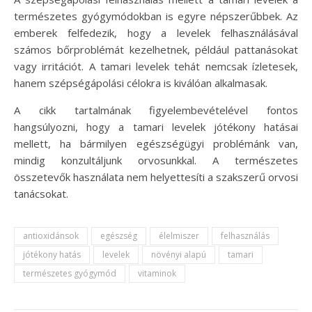
természetes gyógymódokban is egyre népszerűbbek. Az
emberek felfedezik, hogy a levelek felhasználásával
számos bőrproblémát kezelhetnek, például pattanásokat
vagy irritációt. A tamari levelek tehát nemcsak ízletesek,
hanem szépségápolási célokra is kiválóan alkalmasak.
A cikk tartalmának figyelembevételével fontos
hangsúlyozni, hogy a tamari levelek jótékony hatásai
mellett, ha bármilyen egészségügyi problémánk van,
mindig konzultáljunk orvosunkkal. A természetes
összetevők használata nem helyettesíti a szakszerű orvosi
tanácsokat.
antioxidánsok
egészség
élelmiszer
felhasználás
jótékony hatás
levelek
növényi alapú
tamari
természetes gyógymód
vitaminok