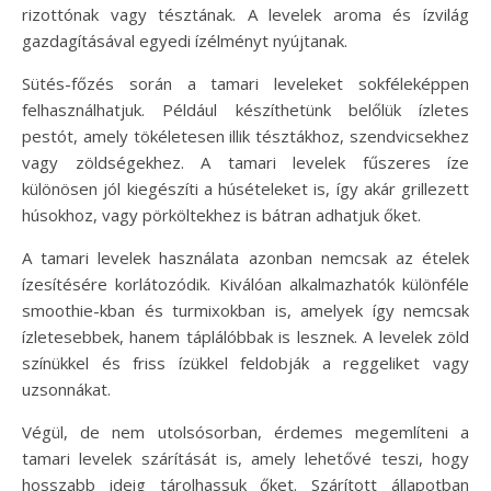
rizottónak vagy tésztának. A levelek aroma és ízvilág
gazdagításával egyedi ízélményt nyújtanak.
Sütés-főzés során a tamari leveleket sokféleképpen
felhasználhatjuk. Például készíthetünk belőlük ízletes
pestót, amely tökéletesen illik tésztákhoz, szendvicsekhez
vagy zöldségekhez. A tamari levelek fűszeres íze
különösen jól kiegészíti a húsételeket is, így akár grillezett
húsokhoz, vagy pörköltekhez is bátran adhatjuk őket.
A tamari levelek használata azonban nemcsak az ételek
ízesítésére korlátozódik. Kiválóan alkalmazhatók különféle
smoothie-kban és turmixokban is, amelyek így nemcsak
ízletesebbek, hanem táplálóbbak is lesznek. A levelek zöld
színükkel és friss ízükkel feldobják a reggeliket vagy
uzsonnákat.
Végül, de nem utolsósorban, érdemes megemlíteni a
tamari levelek szárítását is, amely lehetővé teszi, hogy
hosszabb ideig tárolhassuk őket. Szárított állapotban