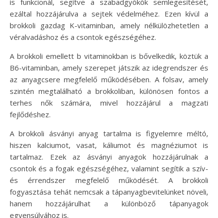
is funkcionál, segítve a szabadgyökök semlegesítését,
ezáltal hozzájárulva a sejtek védelméhez. Ezen kívül a
brokkoli gazdag K-vitaminban, amely nélkülözhetetlen a
véralvadáshoz és a csontok egészségéhez.
A brokkoli emellett b vitaminokban is bővelkedik, köztük a
B6-vitaminban, amely szerepet játszik az idegrendszer és
az anyagcsere megfelelő működésében. A folsav, amely
szintén megtalálható a brokkoliban, különösen fontos a
terhes nők számára, mivel hozzájárul a magzati
fejlődéshez.
A brokkoli ásványi anyag tartalma is figyelemre méltó,
hiszen kalciumot, vasat, káliumot és magnéziumot is
tartalmaz. Ezek az ásványi anyagok hozzájárulnak a
csontok és a fogak egészségéhez, valamint segítik a szív-
és érrendszer megfelelő működését. A brokkoli
fogyasztása tehát nemcsak a tápanyagbevitelünket növeli,
hanem hozzájárulhat a különböző tápanyagok
egyensúlyához is.