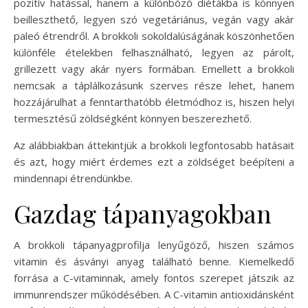
pozitív hatással, hanem a különböző diétákba is könnyen
beilleszthető, legyen szó vegetáriánus, vegán vagy akár
paleó étrendről. A brokkoli sokoldalúságának köszönhetően
különféle ételekben felhasználható, legyen az párolt,
grillezett vagy akár nyers formában. Emellett a brokkoli
nemcsak a táplálkozásunk szerves része lehet, hanem
hozzájárulhat a fenntarthatóbb életmódhoz is, hiszen helyi
termesztésű zöldségként könnyen beszerezhető.
Az alábbiakban áttekintjük a brokkoli legfontosabb hatásait
és azt, hogy miért érdemes ezt a zöldséget beépíteni a
mindennapi étrendünkbe.
Gazdag tápanyagokban
A brokkoli tápanyagprofilja lenyűgöző, hiszen számos
vitamin és ásványi anyag található benne. Kiemelkedő
forrása a C-vitaminnak, amely fontos szerepet játszik az
immunrendszer működésében. A C-vitamin antioxidánsként