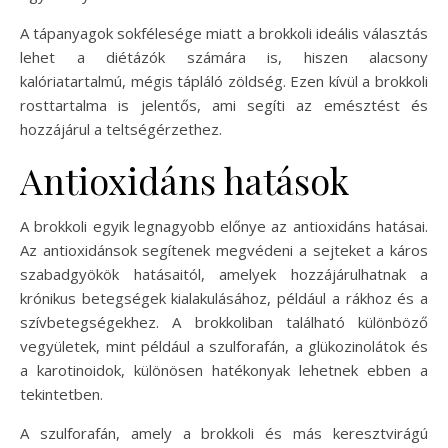
A tápanyagok sokfélesége miatt a brokkoli ideális választás
lehet a diétázók számára is, hiszen alacsony
kalóriatartalmú, mégis tápláló zöldség. Ezen kívül a brokkoli
rosttartalma is jelentős, ami segíti az emésztést és
hozzájárul a teltségérzethez.
Antioxidáns hatások
A brokkoli egyik legnagyobb előnye az antioxidáns hatásai.
Az antioxidánsok segítenek megvédeni a sejteket a káros
szabadgyökök hatásaitól, amelyek hozzájárulhatnak a
krónikus betegségek kialakulásához, például a rákhoz és a
szívbetegségekhez. A brokkoliban található különböző
vegyületek, mint például a szulforafán, a glükozinolátok és
a karotinoidok, különösen hatékonyak lehetnek ebben a
tekintetben.
A szulforafán, amely a brokkoli és más keresztvirágú