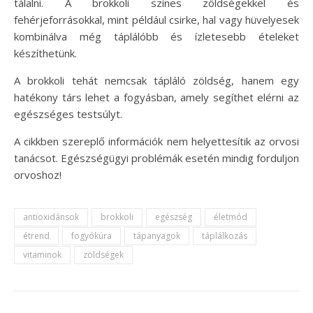
tálalni. A brokkoli színes zöldségekkel és
fehérjeforrásokkal, mint például csirke, hal vagy hüvelyesek
kombinálva még táplálóbb és ízletesebb ételeket
készíthetünk.
A brokkoli tehát nemcsak tápláló zöldség, hanem egy
hatékony társ lehet a fogyásban, amely segíthet elérni az
egészséges testsúlyt.
A cikkben szereplő információk nem helyettesítik az orvosi
tanácsot. Egészségügyi problémák esetén mindig forduljon
orvoshoz!
antioxidánsok
brokkoli
egészség
életmód
étrend
fogyókúra
tápanyagok
táplálkozás
vitaminok
zöldségek