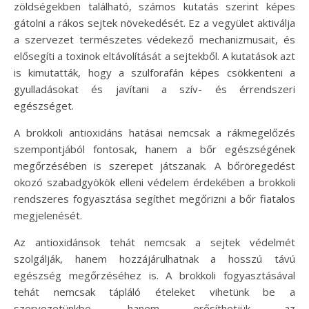
zöldségekben található, számos kutatás szerint képes
gátolni a rákos sejtek növekedését. Ez a vegyület aktiválja
a szervezet természetes védekező mechanizmusait, és
elősegíti a toxinok eltávolítását a sejtekből. A kutatások azt
is kimutatták, hogy a szulforafán képes csökkenteni a
gyulladásokat és javítani a szív- és érrendszeri
egészséget.
A brokkoli antioxidáns hatásai nemcsak a rákmegelőzés
szempontjából fontosak, hanem a bőr egészségének
megőrzésében is szerepet játszanak. A bőröregedést
okozó szabadgyökök elleni védelem érdekében a brokkoli
rendszeres fogyasztása segíthet megőrizni a bőr fiatalos
megjelenését.
Az antioxidánsok tehát nemcsak a sejtek védelmét
szolgálják, hanem hozzájárulhatnak a hosszú távú
egészség megőrzéséhez is. A brokkoli fogyasztásával
tehát nemcsak tápláló ételeket vihetünk be a
szervezetünkbe, hanem erősíthetjük az