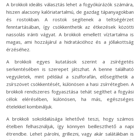
A brokkoli ideális választás lehet a fogyókúrázók számára,
hiszen alacsony kalóriatartalmú, de gazdag tápanyagokban
és rostokban. A rostok segítenek a teltségérzet
fenntartásában, így csökkenthetik az étkezések közötti
nassolás iránti vágyat. A brokkoli emellett víztartalma is
magas, ami hozzájárul a hidratációhoz és a jóllakottság
érzéséhez.
A brokkoli egyes kutatások szerint a zsírégetés
serkentésében is szerepet játszhat. A benne található
vegyületek, mint például a szulforafán, elősegíthetik a
zsírszövet csökkentését, különösen a hasi zsírrétegben. A
brokkoli rendszeres fogyasztása tehát segíthet a fogyási
célok elérésében, különösen, ha más, egészséges
ételekkel kombináljuk.
A brokkoli sokoldalúsága lehetővé teszi, hogy számos
ételben felhasználjuk, így könnyen beilleszthető a napi
étrendbe. Lehet párolni, grillezni, vagy akár salátákban is