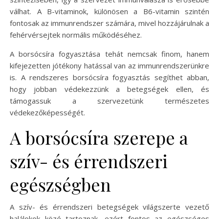
válhat. A B-vitaminok, különösen a B6-vitamin szintén
fontosak az immunrendszer számára, mivel hozzájárulnak a
fehérvérsejtek normális működéséhez.
A borsócsíra fogyasztása tehát nemcsak finom, hanem
kifejezetten jótékony hatással van az immunrendszerünkre
is. A rendszeres borsócsíra fogyasztás segíthet abban,
hogy jobban védekezzünk a betegségek ellen, és
támogassuk a szervezetünk természetes
védekezőképességét.
A borsócsíra szerepe a
szív- és érrendszeri
egészségben
A szív- és érrendszeri betegségek világszerte vezető
halálokok közé tartoznak, ezért fontos az egészséges