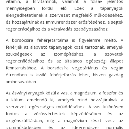
vitamin, a B-vitaminok, valamint a folsav jelentős
mennyiségben fordul elő. Ezek a tápanyagok
elengedhetetlenek a szervezet megfelelő működéséhez,
és hozzájárulnak az immunrendszer erősítéséhez, a sejtek
regenerációjához és a véralvadás szabályozásához.
A borsócsíra fehérjetartalma is figyelemre méltó. A
fehérjék az alapvető tápanyagok közé tartoznak, amelyek
szükségesek az izomépítéshez, a szövetek
regenerálódásához és az általános egészségi állapot
fenntartásához. A borsócsíra vegetáriánus és vegán
étrendben is kiváló fehérjeforrás lehet, hiszen gazdag
aminosavakban.
Az ásványi anyagok közül a vas, a magnézium, a foszfor és
a kálium emelendő ki, amelyek mind hozzájárulnak a
szervezet egészséges működéséhez. A vas különösen
fontos a vörösvértestek képződésében és az
oxigénszállításban, míg a magnézium részt vesz az
izomműködésben és az idegrendszer normális