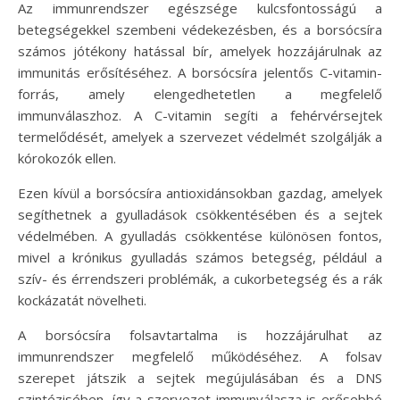
Az immunrendszer egészsége kulcsfontosságú a
betegségekkel szembeni védekezésben, és a borsócsíra
számos jótékony hatással bír, amelyek hozzájárulnak az
immunitás erősítéséhez. A borsócsíra jelentős C-vitamin-
forrás, amely elengedhetetlen a megfelelő
immunválaszhoz. A C-vitamin segíti a fehérvérsejtek
termelődését, amelyek a szervezet védelmét szolgálják a
kórokozók ellen.
Ezen kívül a borsócsíra antioxidánsokban gazdag, amelyek
segíthetnek a gyulladások csökkentésében és a sejtek
védelmében. A gyulladás csökkentése különösen fontos,
mivel a krónikus gyulladás számos betegség, például a
szív- és érrendszeri problémák, a cukorbetegség és a rák
kockázatát növelheti.
A borsócsíra folsavtartalma is hozzájárulhat az
immunrendszer megfelelő működéséhez. A folsav
szerepet játszik a sejtek megújulásában és a DNS
szintézisében, így a szervezet immunválasza is erősebbé