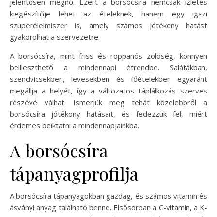
jelentősen megnő. Ezért a borsócsíra nemcsak ízletes
kiegészítője lehet az ételeknek, hanem egy igazi
szuperélelmiszer is, amely számos jótékony hatást
gyakorolhat a szervezetre.
A borsócsíra, mint friss és roppanós zöldség, könnyen
beilleszthető a mindennapi étrendbe. Salátákban,
szendvicsekben, levesekben és főételekben egyaránt
megállja a helyét, így a változatos táplálkozás szerves
részévé válhat. Ismerjük meg tehát közelebbről a
borsócsíra jótékony hatásait, és fedezzük fel, miért
érdemes beiktatni a mindennapjainkba.
A borsócsíra
tápanyagprofilja
A borsócsíra tápanyagokban gazdag, és számos vitamin és
ásványi anyag található benne. Elsősorban a C-vitamin, a K-