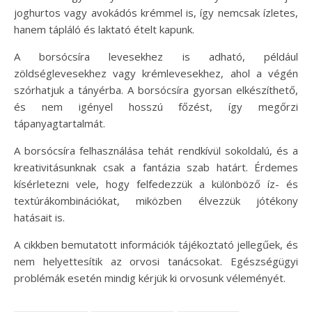
joghurtos vagy avokádós krémmel is, így nemcsak ízletes,
hanem tápláló és laktató ételt kapunk.
A borsócsíra levesekhez is adható, például
zöldséglevesekhez vagy krémlevesekhez, ahol a végén
szórhatjuk a tányérba. A borsócsíra gyorsan elkészíthető,
és nem igényel hosszú főzést, így megőrzi
tápanyagtartalmát.
A borsócsíra felhasználása tehát rendkívül sokoldalú, és a
kreativitásunknak csak a fantázia szab határt. Érdemes
kísérletezni vele, hogy felfedezzük a különböző íz- és
textúrákombinációkat, miközben élvezzük jótékony
hatásait is.
A cikkben bemutatott információk tájékoztató jellegűek, és
nem helyettesítik az orvosi tanácsokat. Egészségügyi
problémák esetén mindig kérjük ki orvosunk véleményét.