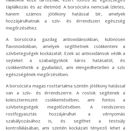
táplálkozás és az életmód. A borsócsíra nemcsak ízletes,
hanem számos jótékony hatással bír, amelyek
hozzájárulhatnak a szív- és érrendszeri egészség
megőrzéséhez.
A borsócsíra gazdag antioxidánsokban, különösen
flavonoidokban, amelyek segíthetnek csökkenteni a
szívbetegségek kockázatát. Ezek az antioxidánsok védik a
sejteket a szabadgyökök káros hatásaitól, és
csökkenthetik a gyulladást, ami elengedhetetlen a szív
egészségének megőrzésében.
A borsócsíra magas rosttartalma szintén jótékony hatással
van a szív- és érrendszerre. A rostok segítenek a
koleszterinszint csökkentésében, ami fontos a
szívbetegségek megelőzésében. A rendszeres
rostfogyasztás hozzájárulhat a vérnyomás
szabályozásához is, és segíthet a testsúly
kontrollálásában, ami szintén kockázati tényező lehet a