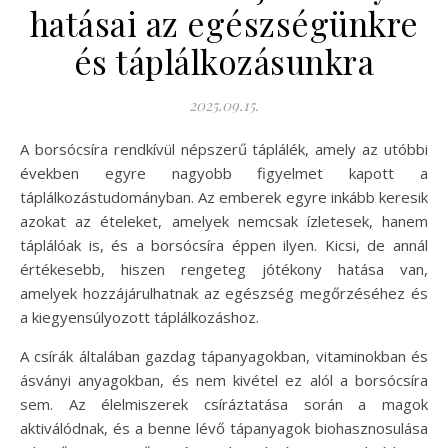
hatásai az egészségünkre
és táplálkozásunkra
2025.09.15.
A borsócsíra rendkívül népszerű táplálék, amely az utóbbi
években egyre nagyobb figyelmet kapott a
táplálkozástudományban. Az emberek egyre inkább keresik
azokat az ételeket, amelyek nemcsak ízletesek, hanem
táplálóak is, és a borsócsíra éppen ilyen. Kicsi, de annál
értékesebb, hiszen rengeteg jótékony hatása van,
amelyek hozzájárulhatnak az egészség megőrzéséhez és
a kiegyensúlyozott táplálkozáshoz.
A csírák általában gazdag tápanyagokban, vitaminokban és
ásványi anyagokban, és nem kivétel ez alól a borsócsíra
sem. Az élelmiszerek csíráztatása során a magok
aktiválódnak, és a benne lévő tápanyagok biohasznosulása