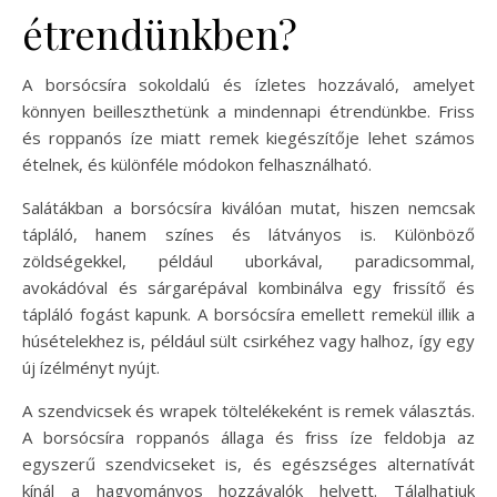
étrendünkben?
A borsócsíra sokoldalú és ízletes hozzávaló, amelyet
könnyen beilleszthetünk a mindennapi étrendünkbe. Friss
és roppanós íze miatt remek kiegészítője lehet számos
ételnek, és különféle módokon felhasználható.
Salátákban a borsócsíra kiválóan mutat, hiszen nemcsak
tápláló, hanem színes és látványos is. Különböző
zöldségekkel, például uborkával, paradicsommal,
avokádóval és sárgarépával kombinálva egy frissítő és
tápláló fogást kapunk. A borsócsíra emellett remekül illik a
húsételekhez is, például sült csirkéhez vagy halhoz, így egy
új ízélményt nyújt.
A szendvicsek és wrapek töltelékeként is remek választás.
A borsócsíra roppanós állaga és friss íze feldobja az
egyszerű szendvicseket is, és egészséges alternatívát
kínál a hagyományos hozzávalók helyett. Tálalhatjuk