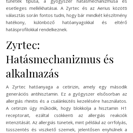
tünetek típusa, a gyógyszer hatásmechanizmusa és
esetleges mellékhatásai. A Zyrtec és az Aerius közötti
választás során fontos tudni, hogy bár mindkét készítmény
hatékony, különböző hatóanyagokkal és eltérő
hatásprofilokkal rendelkeznek.
Zyrtec:
Hatásmechanizmus és
alkalmazás
A Zyrtec hatóanyaga a cetirizin, amely egy második
generációs antihisztamin. Ez a gyógyszer elsősorban az
allergiás rhinitis és a csalánkiütés kezelésére használatos.
A cetirizin úgy működik, hogy blokkolja a hisztamin H1
receptorait, ezáltal csökkenti az allergiás reakciók
intenzitását. Az allergiás tünetek, mint például az orrfolyás,
tüsszentés és viszkető szemek, jelentősen enyhülnek a