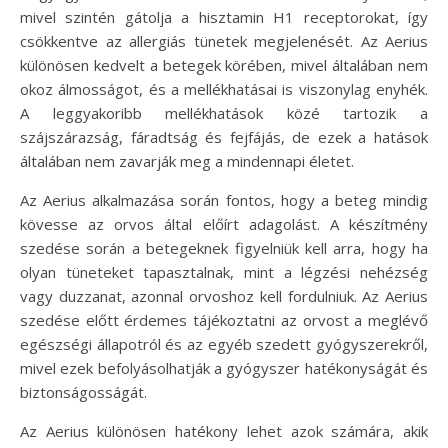
mivel szintén gátolja a hisztamin H1 receptorokat, így
csökkentve az allergiás tünetek megjelenését. Az Aerius
különösen kedvelt a betegek körében, mivel általában nem
okoz álmosságot, és a mellékhatásai is viszonylag enyhék.
A leggyakoribb mellékhatások közé tartozik a
szájszárazság, fáradtság és fejfájás, de ezek a hatások
általában nem zavarják meg a mindennapi életet.
Az Aerius alkalmazása során fontos, hogy a beteg mindig
kövesse az orvos által előírt adagolást. A készítmény
szedése során a betegeknek figyelniük kell arra, hogy ha
olyan tüneteket tapasztalnak, mint a légzési nehézség
vagy duzzanat, azonnal orvoshoz kell fordulniuk. Az Aerius
szedése előtt érdemes tájékoztatni az orvost a meglévő
egészségi állapotról és az egyéb szedett gyógyszerekről,
mivel ezek befolyásolhatják a gyógyszer hatékonyságát és
biztonságosságát.
Az Aerius különösen hatékony lehet azok számára, akik