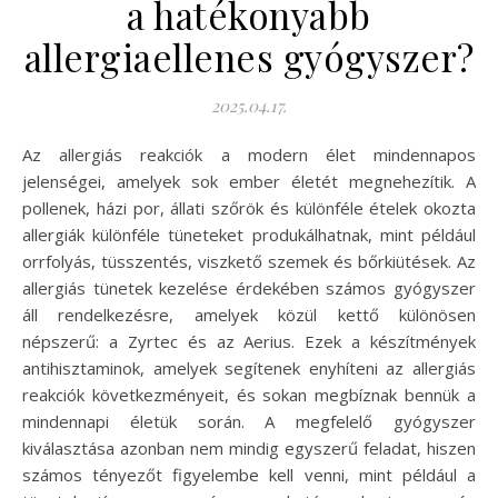
a hatékonyabb
allergiaellenes gyógyszer?
2025.04.17.
Az allergiás reakciók a modern élet mindennapos
jelenségei, amelyek sok ember életét megnehezítik. A
pollenek, házi por, állati szőrök és különféle ételek okozta
allergiák különféle tüneteket produkálhatnak, mint például
orrfolyás, tüsszentés, viszkető szemek és bőrkiütések. Az
allergiás tünetek kezelése érdekében számos gyógyszer
áll rendelkezésre, amelyek közül kettő különösen
népszerű: a Zyrtec és az Aerius. Ezek a készítmények
antihisztaminok, amelyek segítenek enyhíteni az allergiás
reakciók következményeit, és sokan megbíznak bennük a
mindennapi életük során. A megfelelő gyógyszer
kiválasztása azonban nem mindig egyszerű feladat, hiszen
számos tényezőt figyelembe kell venni, mint például a