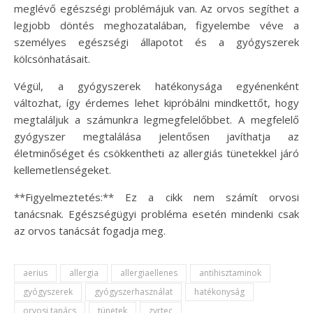
meglévő egészségi problémájuk van. Az orvos segíthet a
legjobb döntés meghozatalában, figyelembe véve a
személyes egészségi állapotot és a gyógyszerek
kölcsönhatásait.
Végül, a gyógyszerek hatékonysága egyénenként
változhat, így érdemes lehet kipróbálni mindkettőt, hogy
megtaláljuk a számunkra legmegfelelőbbet. A megfelelő
gyógyszer megtalálása jelentősen javíthatja az
életminőséget és csökkentheti az allergiás tünetekkel járó
kellemetlenségeket.
**Figyelmeztetés:** Ez a cikk nem számít orvosi
tanácsnak. Egészségügyi probléma esetén mindenki csak
az orvos tanácsát fogadja meg.
aerius
allergia
allergiaellenes
antihisztaminok
gyógyszerek
gyógyszerhasználat
hatékonyság
orvosi tanács
tünetek
zyrtec