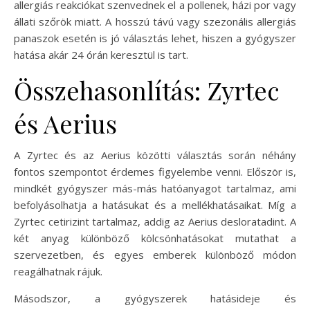
allergiás reakciókat szenvednek el a pollenek, házi por vagy
állati szőrök miatt. A hosszú távú vagy szezonális allergiás
panaszok esetén is jó választás lehet, hiszen a gyógyszer
hatása akár 24 órán keresztül is tart.
Összehasonlítás: Zyrtec
és Aerius
A Zyrtec és az Aerius közötti választás során néhány
fontos szempontot érdemes figyelembe venni. Először is,
mindkét gyógyszer más-más hatóanyagot tartalmaz, ami
befolyásolhatja a hatásukat és a mellékhatásaikat. Míg a
Zyrtec cetirizint tartalmaz, addig az Aerius desloratadint. A
két anyag különböző kölcsönhatásokat mutathat a
szervezetben, és egyes emberek különböző módon
reagálhatnak rájuk.
Másodszor, a gyógyszerek hatásideje és