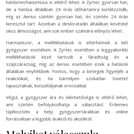
hatásmechanizmusa is eltérő lehet. A Zyrtec gyorsan hat,
de a hatása általában 24 órás időtartamra korlátozódik,
míg az Aerius szintén gyorsan hat, és szintén 24 órán
keresztül tart. Azonban a desloratadin általában kevésbé
okoz álmosságot, ami sok ember számára előnyös lehet.
Harmadszor, a mellékhatások is eltérhetnek a két
gyógyszer esetében. A Zyrtec esetében a leggyakoribb
mellékhatások közé tartozik a fáradtság és a
szájszárazság, míg az Aerius esetében ezek a hatások
általában enyhébbek. Fontos, hogy a betegek figyeljék a
reakcióikat, és ha bármilyen szokatlan tünetet
tapasztalnak, konzultáljanak orvosukkal.
Végül, a gyógyszer ára és elérhetősége is eltérő lehet,
ami szintén befolyásolhatja a választást. Érdemes
tájékozódni a helyi gyógyszertárakban és online
forrásokban a legjobb árakról és akciókról.
Melyiket válasszuk: