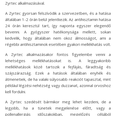
Zyrtec alkalmazásával.
A Zyrtec gyorsan felszívódik a szervezetben, és a hatása
általában 1-2 órán belül jelentkezik. Az antihisztamin hatása
24 órán keresztül tart, így naponta egyszer elegendő
bevenni. A gyógyszer hatékonysága mellett, sokan
kedvelik, hogy általában nem okoz álmosságot, ami a
régebbi antihisztaminok esetében gyakori mellékhatás volt.
A Zyrtec alkalmazásakor fontos figyelembe venni a
lehetséges mellékhatásokat is. A leggyakoribb
mellékhatások közé tartozik a fejfájás, fáradtság és
szájszárazság. Ezek a hatások általában enyhék és
átmenetiek, de ha valaki súlyosabb reakciót tapasztal, mint
például légzési nehézség vagy duzzanat, azonnal orvoshoz
kell fordulni.
A Zyrtec szedését bármikor meg lehet kezdeni, de a
legjobb, ha a tünetek megjelenése előtt, vagy a
pollenallergiás időszakokban, megelőzés céljából