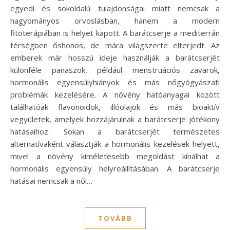
egyedi és sokoldalú tulajdonságai miatt nemcsak a
hagyományos orvoslásban, hanem a modern
fitoterápiában is helyet kapott. A barátcserje a mediterrán
térségben őshonos, de mára világszerte elterjedt. Az
emberek már hosszú ideje használják a barátcserjét
különféle panaszok, például menstruációs zavarok,
hormonális egyensúlyhiányok és más nőgyógyászati
problémák kezelésére. A növény hatóanyagai között
találhatóak flavonoidok, illóolajok és más bioaktív
vegyületek, amelyek hozzájárulnak a barátcserje jótékony
hatásaihoz. Sokan a barátcserjét természetes
alternatívaként választják a hormonális kezelések helyett,
mivel a növény kíméletesebb megoldást kínálhat a
hormonális egyensúly helyreállításában. A barátcserje
hatásai nemcsak a női…
TOVÁBB