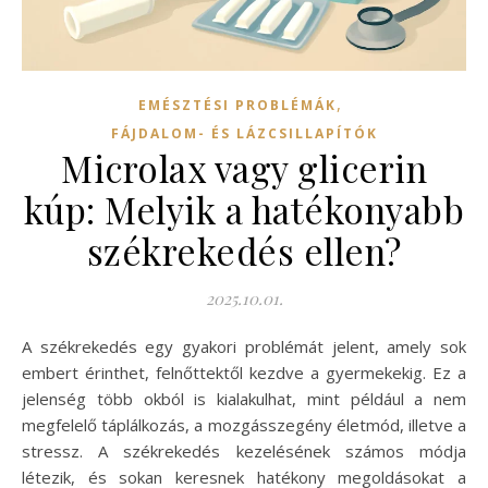
,
EMÉSZTÉSI PROBLÉMÁK
FÁJDALOM- ÉS LÁZCSILLAPÍTÓK
Microlax vagy glicerin
kúp: Melyik a hatékonyabb
székrekedés ellen?
2025.10.01.
A székrekedés egy gyakori problémát jelent, amely sok
embert érinthet, felnőttektől kezdve a gyermekekig. Ez a
jelenség több okból is kialakulhat, mint például a nem
megfelelő táplálkozás, a mozgásszegény életmód, illetve a
stressz. A székrekedés kezelésének számos módja
létezik, és sokan keresnek hatékony megoldásokat a