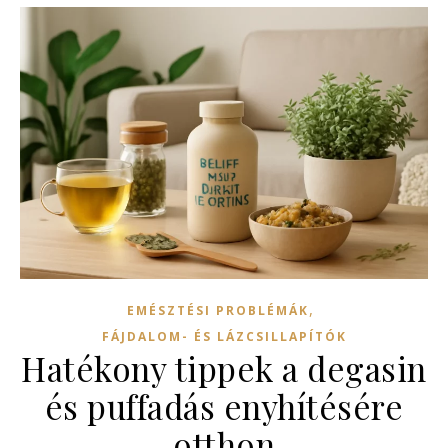
,
EMÉSZTÉSI PROBLÉMÁK
FÁJDALOM- ÉS LÁZCSILLAPÍTÓK
Hatékony tippek a degasin
és puffadás enyhítésére
otthon