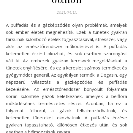
2025.05.31.
A puffadás és a gázképződés olyan problémák, amelyek
sok ember életét megnehezítik. Ezek a tünetek gyakran
társulnak különböző ételek fogyasztásával, stresszel, vagy
akár az emésztőrendszer működésével is. A puffadás
kellemetlen érzést okozhat, és sok esetben szorongást
vált ki. Az emberek gyakran keresnek megoldásokat a
tünetek enyhítésére, és ez a kereslet számos terméket és
gyógymódot generál. Az egyik ilyen termék, a Degasin, egy
népszerű választás a gázképződés és puffadás
kezelésére. Az emésztőrendszer bonyolult folyamata
során különféle gázok keletkeznek, amelyek a bélflóra
működésének természetes részei. Azonban, ha ez a
folyamat felborul, a gázok felhalmozódhatnak, és
kellemetlen tüneteket okozhatnak. A puffadás érzése
gyakran tapasztalható, különösen étkezés után, és sok
esetben a bélmozgások zavara…