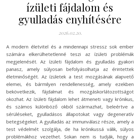
ízületi fájdalom és
gyulladás enyhítésére
2026.02.20.
A modern életvitel és a mindennapi stressz sok ember
számára elkerülhetetlenné teszi az ízületi problémák
megjelenését. Az ízületi fájdalom és gyulladás gyakori
panasz, amely súlyosan befolyásolhatja az érintettek
életminőségét. Az ízületek a test mozgásának alapvető
elemei, és bármilyen rendellenesség, amely ezekben
bekövetkezik, fájdalmat és mozgáskorlátozottságot
okozhat. Az ízületi fájdalom lehet átmeneti vagy krónikus,
és számos különböző okból származhat, beleértve a
sérüléseket, gyulladásos állapotokat vagy degeneratív
betegségeket. A gyulladás az immunválasz része, amely a
test védelmét szolgálja, de ha krónikussá válik, súlyos
problémákhoz vezethet. Sokan nem is tudják, hogy a