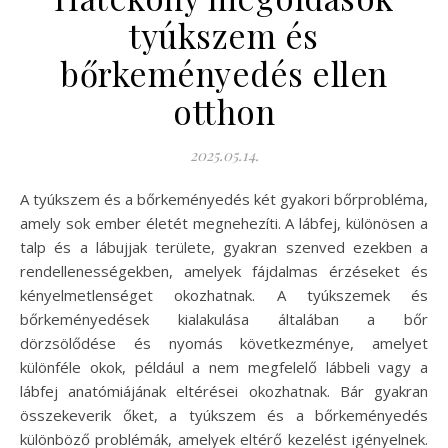
tyúkszem és
bőrkeményedés ellen
otthon
2025.05.14.
A tyúkszem és a bőrkeményedés két gyakori bőrprobléma,
amely sok ember életét megnehezíti. A lábfej, különösen a
talp és a lábujjak területe, gyakran szenved ezekben a
rendellenességekben, amelyek fájdalmas érzéseket és
kényelmetlenséget okozhatnak. A tyúkszemek és
bőrkeményedések kialakulása általában a bőr
dörzsölődése és nyomás következménye, amelyet
különféle okok, például a nem megfelelő lábbeli vagy a
lábfej anatómiájának eltérései okozhatnak. Bár gyakran
összekeverik őket, a tyúkszem és a bőrkeményedés
különböző problémák, amelyek eltérő kezelést igényelnek.