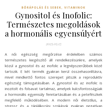
,
BŐRÁPOLÁS ÉS SEBEK
VITAMINOK
Gynositol és Inofolic:
Természetes megoldások
a hormonális egyensúlyért
2025.05.17.
A női egészség megőrzése érdekében számos
természetes kiegészítő áll rendelkezésünkre, amelyek
közül a gynositol és az inofolic a legnépszerűbbek közé
tartozik. E két termék gyakran kerül összehasonlításra,
mivel mindkettő fontos szerepet játszik a reproduktív
egészség támogatásában. A gynositol és az inofolic is
inozitolt és folsavat tartalmaz, amelyek kulcsfontosságúak
a hormonális egyensúly fenntartásában és a petefészkek
megfelelő működésében. A modern női életstílus, a
stressz és a táplálkozási szokások gyakran negatívan