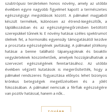
szubtrópusi területeken honos növény, amely az utóbbi
években egyre nagyobb figyelmet kapott a természetes
egészségügyi megoldások között. A pálmakel magjaiból
készült termékek, különösen az étrend-kiegészítők, a
táplálkozásban és az egészségmegőrzésben betöltött
szerepükkel tűnnek ki. E növény hatásai széles spektrumot
ölelnek fel, a hormonális egyensúly támogatásától kezdve
a prosztata egészségének javításáig. A pálmakel jótékony
hatásai a benne található tápanyagoknak és bioaktív
vegyületeknek köszönhetőek, amelyek hozzájárulhatnak a
szervezet egészségének fenntartásához. Az utóbbi
években végzett kutatások is megerősítették, hogy a
pálmakel rendszeres fogyasztása előnyös lehet bizonyos
krónikus betegségek megelőzésében és a jólét
fokozásában. A pálmakel nemcsak a férfiak egészségére
van pozitív hatással, hanem a nők…
TOVÁBB