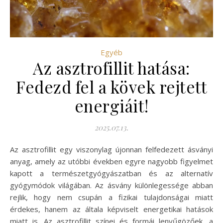
Egyéb
Az asztrofillit hatása:
Fedezd fel a kövek rejtett
energiáit!
2025.07.13.
Az asztrofillit egy viszonylag újonnan felfedezett ásványi
anyag, amely az utóbbi években egyre nagyobb figyelmet
kapott a természetgyógyászatban és az alternatív
gyógymódok világában. Az ásvány különlegessége abban
rejlik, hogy nem csupán a fizikai tulajdonságai miatt
érdekes, hanem az általa képviselt energetikai hatások
miatt is. Az asztrofillit színei és formái lenyűgözőek, a