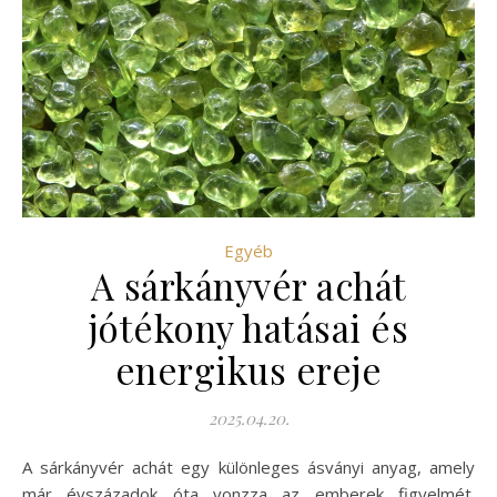
Egyéb
A sárkányvér achát
jótékony hatásai és
energikus ereje
2025.04.20.
A sárkányvér achát egy különleges ásványi anyag, amely
már évszázadok óta vonzza az emberek figyelmét.