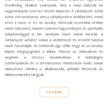
Eredetileg Kínából származik, ahol a helyi kultúrák és
hagyományok szerves részét képezte. A sárkányvér achát
színe vörösesbarna, ami a sárkányvérre emlékeztet, innen
ered a neve is. Ez az ásvány nemcsak esztétikai értéke
miatt népszerű, hanem számos hagyományos és spirituális
tulajdonsággal is bír, amelyek miatt sokan keresik. A
sárkányvér achátot sokan a védelmező és erősítő hatásai
miatt használják. Az emberek úgy vélik, hogy ez az ásvány
képes megnyugtatni a lelket, fokozni az önbizalmat és
segíteni a stressz kezelésében. A különleges
színárnyalatok és a természetes mintázatok miatt sokan
dekorációs célokra is alkalmazzák, például ékszerek és
lakberendezési tárgyak…
TOVÁBB