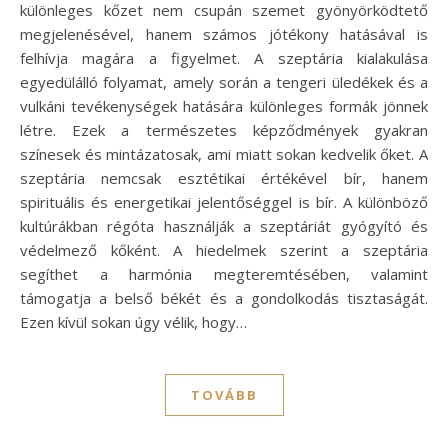
különleges kőzet nem csupán szemet gyönyörködtető
megjelenésével, hanem számos jótékony hatásával is
felhívja magára a figyelmet. A szeptária kialakulása
egyedülálló folyamat, amely során a tengeri üledékek és a
vulkáni tevékenységek hatására különleges formák jönnek
létre. Ezek a természetes képződmények gyakran
színesek és mintázatosak, ami miatt sokan kedvelik őket. A
szeptária nemcsak esztétikai értékével bír, hanem
spirituális és energetikai jelentőséggel is bír. A különböző
kultúrákban régóta használják a szeptáriát gyógyító és
védelmező kőként. A hiedelmek szerint a szeptária
segíthet a harmónia megteremtésében, valamint
támogatja a belső békét és a gondolkodás tisztaságát.
Ezen kívül sokan úgy vélik, hogy…
TOVÁBB