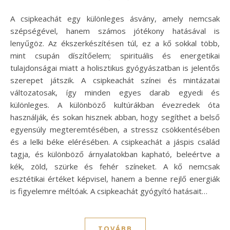
A csipkeachát egy különleges ásvány, amely nemcsak
szépségével, hanem számos jótékony hatásával is
lenyűgöz. Az ékszerkészítésen túl, ez a kő sokkal több,
mint csupán díszítőelem; spirituális és energetikai
tulajdonságai miatt a holisztikus gyógyászatban is jelentős
szerepet játszik. A csipkeachát színei és mintázatai
változatosak, így minden egyes darab egyedi és
különleges. A különböző kultúrákban évezredek óta
használják, és sokan hisznek abban, hogy segíthet a belső
egyensúly megteremtésében, a stressz csökkentésében
és a lelki béke elérésében. A csipkeachát a jáspis család
tagja, és különböző árnyalatokban kapható, beleértve a
kék, zöld, szürke és fehér színeket. A kő nemcsak
esztétikai értéket képvisel, hanem a benne rejlő energiák
is figyelemre méltóak. A csipkeachát gyógyító hatásait…
TOVÁBB