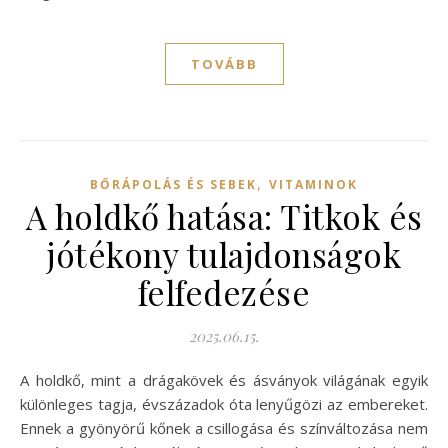
TOVÁBB
,
BŐRÁPOLÁS ÉS SEBEK
VITAMINOK
A holdkő hatása: Titkok és
jótékony tulajdonságok
felfedezése
2025.06.15.
A holdkő, mint a drágakövek és ásványok világának egyik
különleges tagja, évszázadok óta lenyűgözi az embereket.
Ennek a gyönyörű kőnek a csillogása és színváltozása nem