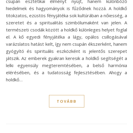
csupán esztétikai élményt nyújt, hanem különböző
hiedelmek és hagyományok is fűződnek hozzá. A holdkő
titokzatos, ezüstös fényjátéka sok kultúrában a nőiesség, a
szeretet és a spiritualitás szimbólumaként van jelen. A
természeti csodák között a holdkő különleges helyet foglal
el. A kő egyedi fényjátéka a lágy, opálos csillogásával
varázslatos hatást kelt, így nem csupán ékszerként, hanem
gyógyító és spirituális eszközként is jelentős szerepet
játszik. Az emberek gyakran keresik a holdkő segítségét a
lelki egyensúly megteremtésében, a belső harmónia
elérésében, és a tudatosság fejlesztésében. Ahogy a
holdkő…
TOVÁBB