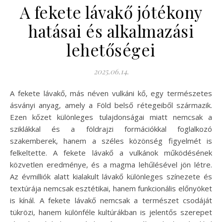
A fekete lávakő jótékony
hatásai és alkalmazási
lehetőségei
2025.06.14.
A fekete lávakő, más néven vulkáni kő, egy természetes
ásványi anyag, amely a Föld belső rétegeiből származik.
Ezen kőzet különleges tulajdonságai miatt nemcsak a
sziklákkal és a földrajzi formációkkal foglalkozó
szakemberek, hanem a széles közönség figyelmét is
felkeltette. A fekete lávakő a vulkánok működésének
közvetlen eredménye, és a magma lehűlésével jön létre.
Az évmilliók alatt kialakult lávakő különleges színezete és
textúrája nemcsak esztétikai, hanem funkcionális előnyöket
is kínál. A fekete lávakő nemcsak a természet csodáját
tükrözi, hanem különféle kultúrákban is jelentős szerepet