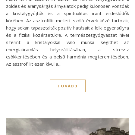
zöldes és aranysárgás árnyalatok pedig különösen vonzóak
a kristálygyűjtők és a spiritualitás iránt érdeklődők
körében. Az asztrofillit mellett szóló érvek közé tartozik,
hogy sokan tapasztalták pozitív hatásait a lelki egyensúlyra
és a fizikai közérzetükre. A természetgyógyászat hívei
szerint a kristályokkal való munka segíthet az
energiaáramlás helyreállításában, a stressz
csökkentésében és a belső harmónia megteremtésében.
Az asztrofillit ezen kívül a…
TOVÁBB