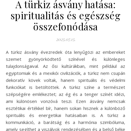
A türkiz ásvány hatása:
spiritualitás és egészség
összefonódása
2025.07.15.
A türkiz ásvány évezredek óta lenyűgözi az embereket
szemet gyönyörködtető színével és különleges
tulajdonságaival. Az ősi kultúrákban, mint például az
egyiptomiak és a mexikói civilizációk, a türkiz nem csupán
dekoratív kövek voltak, hanem spirituális és védelmi
funkciókat is betöltöttek. A türkiz színe a természet
szépségére emlékeztet; az ég és a tenger színét idézi,
ami különösen vonzóvá teszi. Ezen ásvány nemcsak
esztétikai értékkel bír, hanem sokan hisznek a különböző
spirituális és energetikai hatásaiban is. A türkiz a
kommunikáció, a barátság és a harmónia szimbóluma,
amely segíthet a viszályok rendezésében és a belső béke