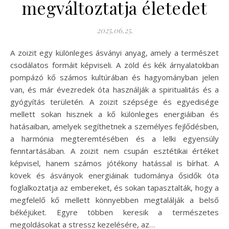
megváltoztatja életedet
2025.06.25.
A zoizit egy különleges ásványi anyag, amely a természet
csodálatos formáit képviseli. A zöld és kék árnyalatokban
pompázó kő számos kultúrában és hagyományban jelen
van, és már évezredek óta használják a spiritualitás és a
gyógyítás területén. A zoizit szépsége és egyedisége
mellett sokan hisznek a kő különleges energiáiban és
hatásaiban, amelyek segíthetnek a személyes fejlődésben,
a harmónia megteremtésében és a lelki egyensúly
fenntartásában. A zoizit nem csupán esztétikai értéket
képvisel, hanem számos jótékony hatással is bírhat. A
kövek és ásványok energiáinak tudománya ősidők óta
foglalkoztatja az embereket, és sokan tapasztalták, hogy a
megfelelő kő mellett könnyebben megtalálják a belső
békéjüket. Egyre többen keresik a természetes
megoldásokat a stressz kezelésére, az…