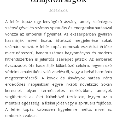
2025.04.01.
A fehér topáz egy lenyűgöző ásvány, amely különleges
szépségével és számos spirituális és energetikai hatásával
vonzza az emberek figyelmét. Az ékszeriparban gyakran
használják, mivel tiszta, áttetsző megjelenése sokak
számára vonzó. A fehér topáz nemcsak esztétikai értéke
miatt népszerű, hanem számos hagyományos és modern
hitrendszerben is jelentős szerepet játszik. Az emberek
évszázadok óta használják különböző célokra, legyen szó
védelmi amulettként való viselésről, vagy a belső harmónia
megteremtéséről. A kövek és ásványok hatása iránti
érdeklődés napjainkban egyre inkább növekszik. Sokan
keresnek olyan természetes eszközöket, amelyek
segíthetnek az élet különböző területein, legyen az a
mentális egészség, a fizikai jólét vagy a spirituális fejlődés.
A fehér topáz különösen figyelemre méltó, mivel az
emberek gyakran…