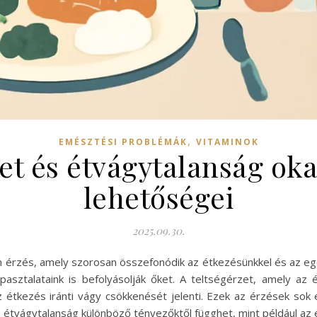
,
EMÉSZTÉSI PROBLÉMÁK
VITAMINOK
et és étvágytalanság oka
lehetőségei
2025.09.30.
an érzés, amely szorosan összefonódik az étkezésünkkel és az e
 tapasztalataink is befolyásolják őket. A teltségérzet, amely az
az étkezés iránti vágy csökkenését jelenti. Ezek az érzések sok
az étvágytalanság különböző tényezőktől függhet, mint például az é