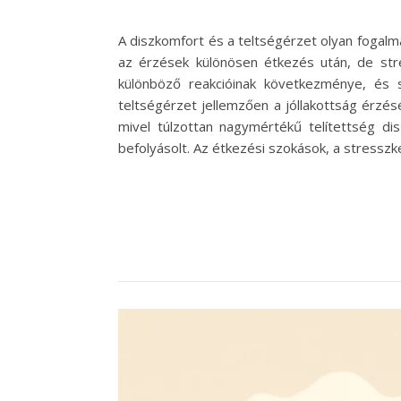
A diszkomfort és a teltségérzet olyan fogalm
az érzések különösen étkezés után, de stre
különböző reakcióinak következménye, és s
teltségérzet jellemzően a jóllakottság érzé
mivel túlzottan nagymértékű telítettség dis
befolyásolt. Az étkezési szokások, a stresszke