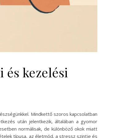
i és kezelési
gészségünkkel. Mindkettő szoros kapcsolatban
 étkezés után jelentkezik, általában a gyomor
 esetben normálisak, de különböző okok miatt
telek típusa, az életmód, a stressz szintje és