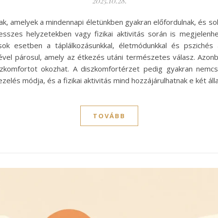
2025.10.28.
ak, amelyek a mindennapi életünkben gyakran előfordulnak, és so
sszes helyzetekben vagy fizikai aktivitás során is megjelenh
ok esetben a táplálkozásunkkal, életmódunkkal és pszichés 
sével párosul, amely az étkezés utáni természetes válasz. Azo
zkomfortot okozhat. A diszkomfortérzet pedig gyakran nemcsak
zelés módja, és a fizikai aktivitás mind hozzájárulhatnak e két áll
TOVÁBB