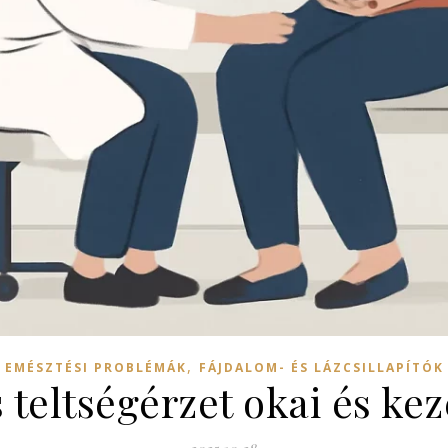
,
EMÉSZTÉSI PROBLÉMÁK
FÁJDALOM- ÉS LÁZCSILLAPÍTÓK
 teltségérzet okai és kez