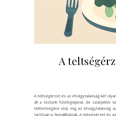
A teltségérz
A teltségérzet és az étvágytalanság két oly
áll a testünk fiziológiájával, de szubjektív
telítettségére utal, míg az étvágytalanság 
tartósan is fennállhatnak. A teltségérzet és 