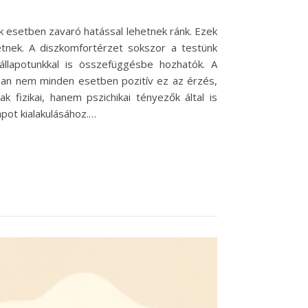
k esetben zavaró hatással lehetnek ránk. Ezek
etnek. A diszkomfortérzet sokszor a testünk
állapotunkkal is összefüggésbe hozhatók. A
nban nem minden esetben pozitív ez az érzés,
 fizikai, hanem pszichikai tényezők által is
apot kialakulásához.…