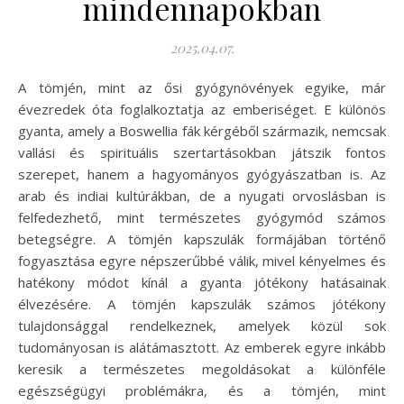
mindennapokban
2025.04.07.
A tömjén, mint az ősi gyógynövények egyike, már
évezredek óta foglalkoztatja az emberiséget. E különös
gyanta, amely a Boswellia fák kérgéből származik, nemcsak
vallási és spirituális szertartásokban játszik fontos
szerepet, hanem a hagyományos gyógyászatban is. Az
arab és indiai kultúrákban, de a nyugati orvoslásban is
felfedezhető, mint természetes gyógymód számos
betegségre. A tömjén kapszulák formájában történő
fogyasztása egyre népszerűbbé válik, mivel kényelmes és
hatékony módot kínál a gyanta jótékony hatásainak
élvezésére. A tömjén kapszulák számos jótékony
tulajdonsággal rendelkeznek, amelyek közül sok
tudományosan is alátámasztott. Az emberek egyre inkább
keresik a természetes megoldásokat a különféle
egészségügyi problémákra, és a tömjén, mint