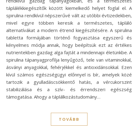
rendkívül gazdag tápanyagokban, és a természetes
táplálékkiegészítők között kiemelkedő helyet foglal el. A
spirulina rendkívül népszerűvé vált az utóbbi évtizedekben,
mivel egyre többen keresik a természetes, tápláló
alternatívákat a modern étrend kiegészítésére. A spirulina
tabletta formájában történő fogyasztása egyszerű és
kényelmes módja annak, hogy beépítsük ezt az értékes
nutrientekben gazdag alga fajtát a mindennapi életünkbe. A
spirulina tápanyagprofilja lenyűgöző, tele van vitaminokkal,
ásványi anyagokkal, fehérjékkel és antioxidánsokkal. Ezen
kívül számos egészségügyi előnnyel is bír, amelyek közé
tartozik a gyulladáscsökkentő hatás, a vércukorszint
stabilizálása és a szív- és érrendszeri egészség
támogatása. Ahogy a táplálkozástudomány…
TOVÁBB