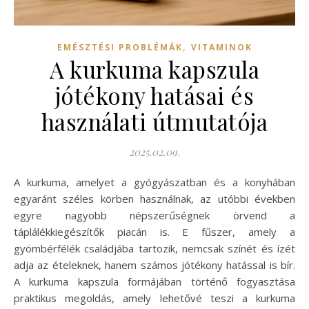
,
EMÉSZTÉSI PROBLÉMÁK
VITAMINOK
A kurkuma kapszula
jótékony hatásai és
használati útmutatója
2025.02.09.
A kurkuma, amelyet a gyógyászatban és a konyhában
egyaránt széles körben használnak, az utóbbi években
egyre nagyobb népszerűségnek örvend a
táplálékkiegészítők piacán is. E fűszer, amely a
gyömbérfélék családjába tartozik, nemcsak színét és ízét
adja az ételeknek, hanem számos jótékony hatással is bír.
A kurkuma kapszula formájában történő fogyasztása
praktikus megoldás, amely lehetővé teszi a kurkuma