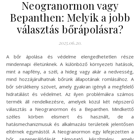
Neogranormon vagy
Bepanthen: Melyik a jobb
választás bőrápolásra?
2025.06.20.
A bőr ápolása és védelme elengedhetetlen része
mindennapi életünknek. A különböző környezeti hatások,
mint a napfény, a szél, a hideg vagy akár a nedvesség,
mind hozzájárulhatnak bőrünk állapotának romlásához. A
bőr sérülékeny szövet, amely gyakran igényli a megfelelő
hidratálást és védelmet. Az ilyen problémákra számos
termék áll rendelkezésre, amelyek közül két népszerű
választás a Neogranormon és a Bepanthen. Mindkettő
széles körben elismert és használt, de a
hatásmechanizmusuk és alkalmazási területeik jelentősen
eltérnek egymástól. A Neogranormon egy kifejezetten a
bőr regenerálódását támogató készítmény, amely