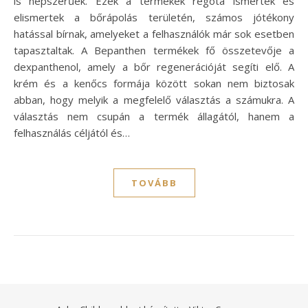
is népszerűek. Ezek a termékek régóta ismertek és
elismertek a bőrápolás területén, számos jótékony
hatással bírnak, amelyeket a felhasználók már sok esetben
tapasztaltak. A Bepanthen termékek fő összetevője a
dexpanthenol, amely a bőr regenerációját segíti elő. A
krém és a kenőcs formája között sokan nem biztosak
abban, hogy melyik a megfelelő választás a számukra. A
választás nem csupán a termék állagától, hanem a
felhasználás céljától és…
TOVÁBB