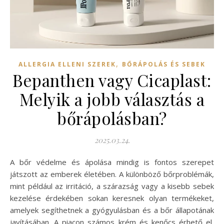
,
ALLERGIA ELLENI SZEREK
BŐRÁPOLÁS ÉS SEBEK
Bepanthen vagy Cicaplast:
Melyik a jobb választás a
bőrápolásban?
2025.03.24.
A bőr védelme és ápolása mindig is fontos szerepet
játszott az emberek életében. A különböző bőrproblémák,
mint például az irritáció, a szárazság vagy a kisebb sebek
kezelése érdekében sokan keresnek olyan termékeket,
amelyek segíthetnek a gyógyulásban és a bőr állapotának
javításában. A piacon számos krém és kenőcs érhető el,