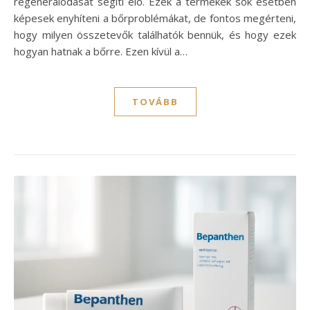
regenerálódását segíti elő. Ezek a termékek sok esetben
képesek enyhíteni a bőrproblémákat, de fontos megérteni,
hogy milyen összetevők találhatók bennük, és hogy ezek
hogyan hatnak a bőrre. Ezen kívül a…
TOVÁBB