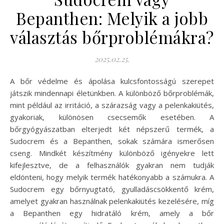
Bepanthen: Melyik a jobb
választás bőrproblémákra?
2025.02.25.
A bőr védelme és ápolása kulcsfontosságú szerepet
játszik mindennapi életünkben. A különböző bőrproblémák,
mint például az irritáció, a szárazság vagy a pelenkakiütés,
gyakoriak, különösen csecsemők esetében. A
bőrgyógyászatban elterjedt két népszerű termék, a
Sudocrem és a Bepanthen, sokak számára ismerősen
cseng. Mindkét készítmény különböző igényekre lett
kifejlesztve, de a felhasználók gyakran nem tudják
eldönteni, hogy melyik termék hatékonyabb a számukra. A
Sudocrem egy bőrnyugtató, gyulladáscsökkentő krém,
amelyet gyakran használnak pelenkakiütés kezelésére, míg
a Bepanthen egy hidratáló krém, amely a bőr