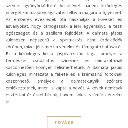
szemet gyönyörködtető külsejével, hanem különleges
energetikai tulajdonságaival is felhívja magára a figyelmet.
Az emberek évezredek óta használják a köveket és
ásványokat, hogy támogassák a lelki egyensúlyt, a testi
egészséget és a szellemi fejlődést. A dalmata jáspis
különösen népszerű a spiritualitás iránt érdeklődők
körében, mivel jól ismert a védelmi és támogató hatásairól.
Ez a különleges kő a jáspis család tagja, amelyet a
természet csodálatos színeinek és mintázatainak
köszönhetően könnyen felismerhetünk. A dalmata jáspis
különleges mintázata a fekete és a krémszínű foltoknak
köszönhető, amelyek a dalmatakutyák szőrére
emlékeztetnek, innen is kapta a nevét. A kövek nemcsak
esztétikai értékkel bírnak, hanem sokak számára érzelmi
és…
TOVÁBB