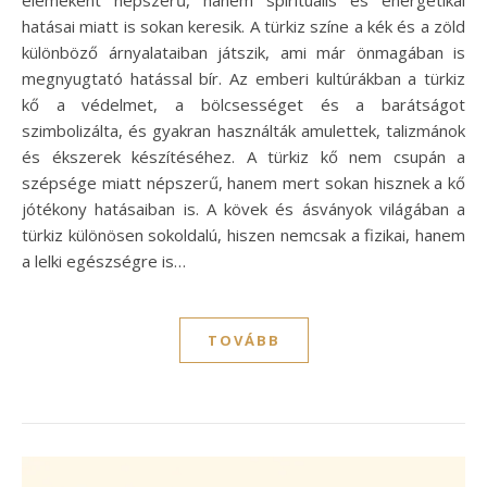
elemeként népszerű, hanem spirituális és energetikai
hatásai miatt is sokan keresik. A türkiz színe a kék és a zöld
különböző árnyalataiban játszik, ami már önmagában is
megnyugtató hatással bír. Az emberi kultúrákban a türkiz
kő a védelmet, a bölcsességet és a barátságot
szimbolizálta, és gyakran használták amulettek, talizmánok
és ékszerek készítéséhez. A türkiz kő nem csupán a
szépsége miatt népszerű, hanem mert sokan hisznek a kő
jótékony hatásaiban is. A kövek és ásványok világában a
türkiz különösen sokoldalú, hiszen nemcsak a fizikai, hanem
a lelki egészségre is…
TOVÁBB