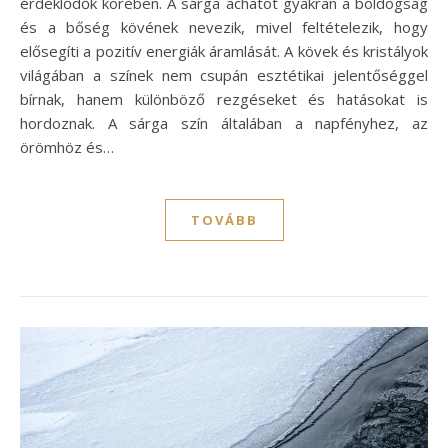
érdeklődők körében. A sárga achátot gyakran a boldogság
és a bőség kövének nevezik, mivel feltételezik, hogy
elősegíti a pozitív energiák áramlását. A kövek és kristályok
világában a színek nem csupán esztétikai jelentőséggel
bírnak, hanem különböző rezgéseket és hatásokat is
hordoznak. A sárga szín általában a napfényhez, az
örömhöz és…
TOVÁBB