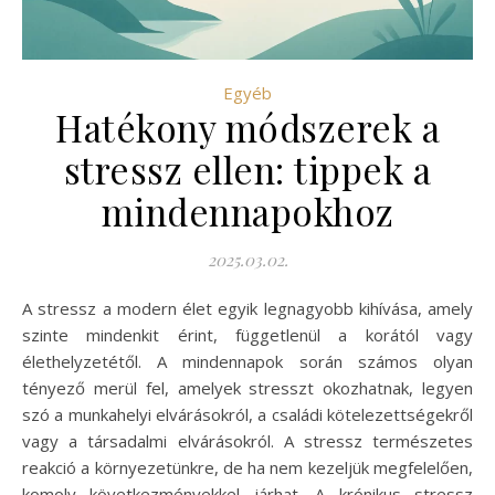
Egyéb
Hatékony módszerek a
stressz ellen: tippek a
mindennapokhoz
2025.03.02.
A stressz a modern élet egyik legnagyobb kihívása, amely
szinte mindenkit érint, függetlenül a korától vagy
élethelyzetétől. A mindennapok során számos olyan
tényező merül fel, amelyek stresszt okozhatnak, legyen
szó a munkahelyi elvárásokról, a családi kötelezettségekről
vagy a társadalmi elvárásokról. A stressz természetes
reakció a környezetünkre, de ha nem kezeljük megfelelően,
komoly következményekkel járhat. A krónikus stressz