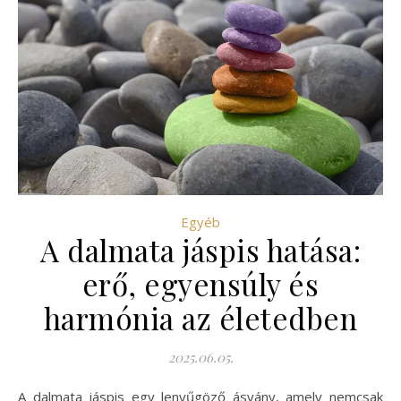
Egyéb
A dalmata jáspis hatása:
erő, egyensúly és
harmónia az életedben
2025.06.05.
A dalmata jáspis egy lenyűgöző ásvány, amely nemcsak