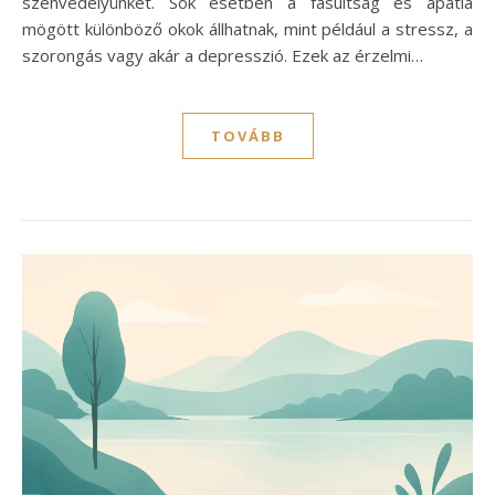
szenvedélyünket. Sok esetben a fásultság és apátia
mögött különböző okok állhatnak, mint például a stressz, a
szorongás vagy akár a depresszió. Ezek az érzelmi…
TOVÁBB