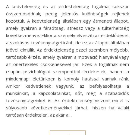
A kedvtelenség és az érdektelenség fogalmai sokszor
összemosódnak, pedig jelentős különbségek rejlenek
közöttük. A kedvtelenség általában egy átmeneti állapot,
amely gyakran a fáradtság, stressz vagy a túlterheltség
következménye. Ekkor a személy elveszíti az érdeklődését
a szokásos tevékenységei iránt, de ez az állapot általában
idővel elmúlik. Az érdektelenség ezzel szemben mélyebb,
tartósabb érzés, amely gyakran a motiváció hiányával vagy
az önértékelés csökkenésével jár. Ezek a fogalmak nem
csupán pszichológiai szempontból érdekesek, hanem a
mindennapi életünkben is komoly hatással vannak ránk.
Amikor kedvetlenek vagyunk, az befolyásolhatja a
munkánkat, a kapcsolatainkat, sőt, még a szabadidős
tevékenységeinket is. Az érdektelenség viszont ennél is
súlyosabb következményekkel járhat, hiszen ha valaki
tartósan érdektelen, az akár a…