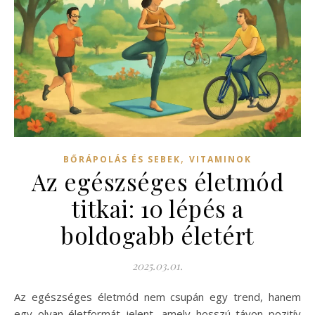
,
BŐRÁPOLÁS ÉS SEBEK
VITAMINOK
Az egészséges életmód
titkai: 10 lépés a
boldogabb életért
2025.03.01.
Az egészséges életmód nem csupán egy trend, hanem
egy olyan életformát jelent, amely hosszú távon pozitív