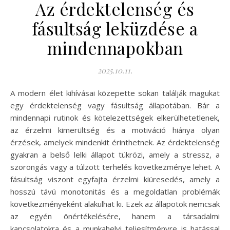
Az érdektelenség és
fásultság leküzdése a
mindennapokban
2025.10.11.
A modern élet kihívásai közepette sokan találják magukat
egy érdektelenség vagy fásultság állapotában. Bár a
mindennapi rutinok és kötelezettségek elkerülhetetlenek,
az érzelmi kimerültség és a motiváció hiánya olyan
érzések, amelyek mindenkit érinthetnek. Az érdektelenség
gyakran a belső lelki állapot tükrözi, amely a stressz, a
szorongás vagy a túlzott terhelés következménye lehet. A
fásultság viszont egyfajta érzelmi kiüresedés, amely a
hosszú távú monotonitás és a megoldatlan problémák
következményeként alakulhat ki. Ezek az állapotok nemcsak
az egyén önértékelésére, hanem a társadalmi
kapcsolatokra és a munkahelyi teljesítményre is hatással