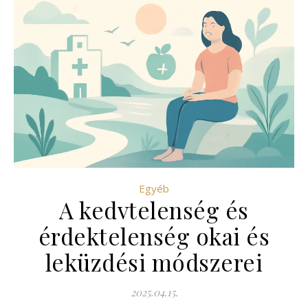
Egyéb
A kedvtelenség és
érdektelenség okai és
leküzdési módszerei
2025.04.15.