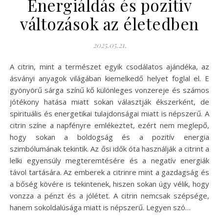
Energiáldás és pozitív
változások az életedben
2025.05.21.
A citrin, mint a természet egyik csodálatos ajándéka, az
ásványi anyagok világában kiemelkedő helyet foglal el. E
gyönyörű sárga színű kő különleges vonzereje és számos
jótékony hatása miatt sokan választják ékszerként, de
spirituális és energetikai tulajdonságai miatt is népszerű. A
citrin színe a napfényre emlékeztet, ezért nem meglepő,
hogy sokan a boldogság és a pozitív energia
szimbólumának tekintik. Az ősi idők óta használják a citrint a
lelki egyensúly megteremtésére és a negatív energiák
távol tartására. Az emberek a citrinre mint a gazdagság és
a bőség kövére is tekintenek, hiszen sokan úgy vélik, hogy
vonzza a pénzt és a jólétet. A citrin nemcsak szépsége,
hanem sokoldalúsága miatt is népszerű. Legyen szó…