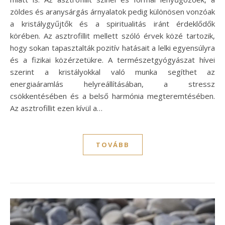
zöldes és aranysárgás árnyalatok pedig különösen vonzóak
a kristálygyűjtők és a spiritualitás iránt érdeklődők
körében. Az asztrofillit mellett szóló érvek közé tartozik,
hogy sokan tapasztalták pozitív hatásait a lelki egyensúlyra
és a fizikai közérzetükre. A természetgyógyászat hívei
szerint a kristályokkal való munka segíthet az
energiaáramlás helyreállításában, a stressz
csökkentésében és a belső harmónia megteremtésében.
Az asztrofillit ezen kívül a…
TOVÁBB