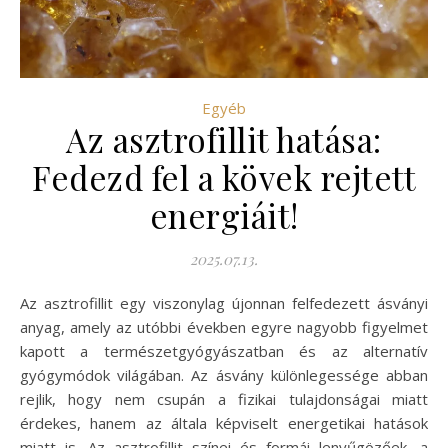
Egyéb
Az asztrofillit hatása:
Fedezd fel a kövek rejtett
energiáit!
2025.07.13.
Az asztrofillit egy viszonylag újonnan felfedezett ásványi
anyag, amely az utóbbi években egyre nagyobb figyelmet
kapott a természetgyógyászatban és az alternatív
gyógymódok világában. Az ásvány különlegessége abban
rejlik, hogy nem csupán a fizikai tulajdonságai miatt
érdekes, hanem az általa képviselt energetikai hatások
miatt is. Az asztrofillit színei és formái lenyűgözőek, a