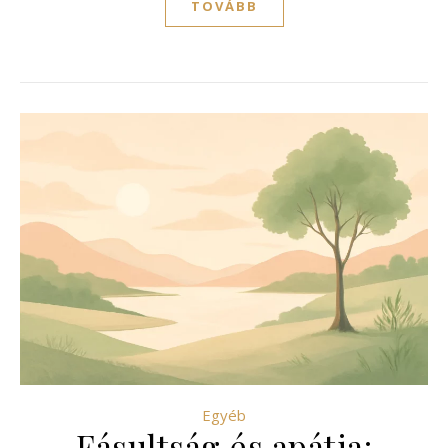
TOVÁBB
Egyéb
Fásultság és apátia: