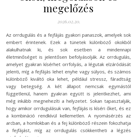
megelőzés
2026.02.20.
Az orrdugulás és a fejfájás gyakori panaszok, amelyek sok
embert érintenek. Ezek a tünetek különböző okokból
alakulhatnak ki, és sok esetben a mindennapi
életminőséget is jelentősen befolyásolják. Az orrdugulás,
amelyet gyakran kísérhet orrfolyás, a légutak elzáródását
jelenti, míg a fejfájás lehet enyhe vagy súlyos, és számos
különböző kiváltó oka lehet, például stressz, fáradtság
vagy betegség. A két állapot nemcsak egymástól
függetlenül, hanem gyakran együtt is jelentkezhet, ami
még inkább megnehezíti a helyzetet. Sokan tapasztalják,
hogy amikor orrdugulásuk van, fejfájás is kíséri őket, és ez
a kombináció rendkívül kellemetlen. A nyomásérzés az
arcban, a homlokban és a fej különböző részein fokozhatja
a fejfájást, míg az orrdugulás csökkentheti a légzés