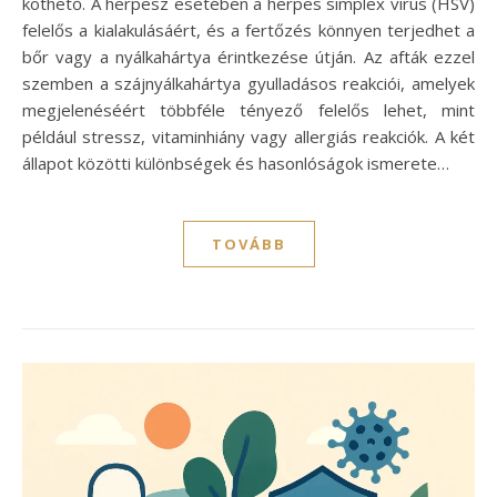
köthető. A herpesz esetében a herpes simplex vírus (HSV)
felelős a kialakulásáért, és a fertőzés könnyen terjedhet a
bőr vagy a nyálkahártya érintkezése útján. Az afták ezzel
szemben a szájnyálkahártya gyulladásos reakciói, amelyek
megjelenéséért többféle tényező felelős lehet, mint
például stressz, vitaminhiány vagy allergiás reakciók. A két
állapot közötti különbségek és hasonlóságok ismerete…
TOVÁBB