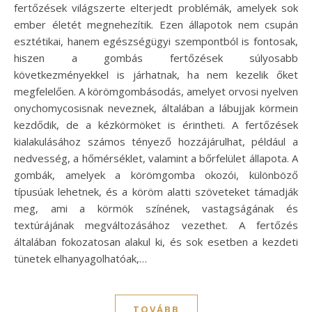
fertőzések világszerte elterjedt problémák, amelyek sok
ember életét megnehezítik. Ezen állapotok nem csupán
esztétikai, hanem egészségügyi szempontból is fontosak,
hiszen a gombás fertőzések súlyosabb
következményekkel is járhatnak, ha nem kezelik őket
megfelelően. A körömgombásodás, amelyet orvosi nyelven
onychomycosisnak neveznek, általában a lábujjak körmein
kezdődik, de a kézkörmöket is érintheti. A fertőzések
kialakulásához számos tényező hozzájárulhat, például a
nedvesség, a hőmérséklet, valamint a bőrfelület állapota. A
gombák, amelyek a körömgomba okozói, különböző
típusúak lehetnek, és a köröm alatti szöveteket támadják
meg, ami a körmök színének, vastagságának és
textúrájának megváltozásához vezethet. A fertőzés
általában fokozatosan alakul ki, és sok esetben a kezdeti
tünetek elhanyagolhatóak,…
TOVÁBB