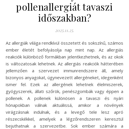
pollenallergiát tavaszi
időszakban?
2025.11.25.
Az allergiák világa rendkívül összetett és sokszínű, számos
ember életét befolyásolja nap mint nap. Az allergiás
reakciók különböző formákban jelentkezhetnek, és az okok
is változatosak lehetnek. Az allergiás reakciók hátterében
jellemzően a szervezet immunrendszere áll, amely
bizonyos anyagokat, úgynevezett allergéneket, idegenként
ismer fel. Ezek az allergének lehetnek élelmiszerek,
gyógyszerek, állati szőrök, penészgombák vagy éppen a
pollenek. A pollenek különösen a tavaszi és nyári
hónapokban válnak aktuálissá, amikor a növények
virágzásnak indulnak, és a levegő tele lesz apró
részecskékkel, amelyek a légzőrendszeren keresztül
bejuthatnak a szervezetbe. Sok ember számára a