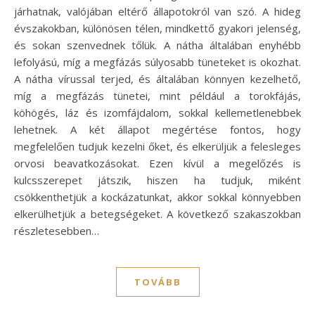
járhatnak, valójában eltérő állapotokról van szó. A hideg
évszakokban, különösen télen, mindkettő gyakori jelenség,
és sokan szenvednek tőlük. A nátha általában enyhébb
lefolyású, míg a megfázás súlyosabb tüneteket is okozhat.
A nátha vírussal terjed, és általában könnyen kezelhető,
míg a megfázás tünetei, mint például a torokfájás,
köhögés, láz és izomfájdalom, sokkal kellemetlenebbek
lehetnek. A két állapot megértése fontos, hogy
megfelelően tudjuk kezelni őket, és elkerüljük a felesleges
orvosi beavatkozásokat. Ezen kívül a megelőzés is
kulcsszerepet játszik, hiszen ha tudjuk, miként
csökkenthetjük a kockázatunkat, akkor sokkal könnyebben
elkerülhetjük a betegségeket. A következő szakaszokban
részletesebben…
TOVÁBB