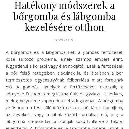
Hatékony módszerek a
bőrgomba és lábgomba
kezelésére otthon
2026.02.20.
A bőrgomba és a lábgomba két, a gombás fertőzések
közé tartozó probléma, amely számos embert érint,
függetlenül a korától vagy életmódjától. Ezek a fertőzések
a bőr felső rétegeiben alakulnak ki, és általában a bőr
természetes egyensúlyának felborulása miatt fordulnak
elő. A gombák, amelyek a fertőzéseket okozzák, a
környezetünkben is megtalálhatóak, és gyakran a nedves,
meleg helyeken szaporodnak el a legjobban. A bőrgomba
elsősorban a test különböző részein, például a hónaljban,
az ágyéknál, vagy a lábak között fordulhat elő, míg a
lábgomba kifejezetten a lábujjak között, illetve a talpon
jelentkezik. A bőrgomba és a lábgomba tünetei, mint a