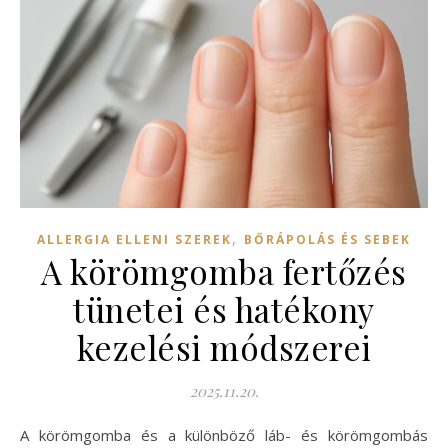
,
ALLERGIA ELLENI SZEREK
BŐRÁPOLÁS ÉS SEBEK
A körömgomba fertőzés
tünetei és hatékony
kezelési módszerei
2025.11.20.
A körömgomba és a különböző láb- és körömgombás