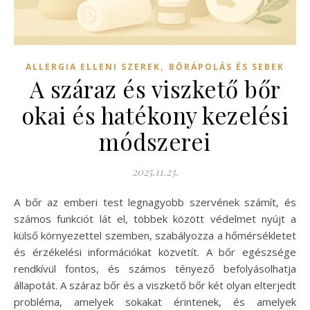
,
ALLERGIA ELLENI SZEREK
BŐRÁPOLÁS ÉS SEBEK
A száraz és viszkető bőr
okai és hatékony kezelési
módszerei
2025.11.23.
A bőr az emberi test legnagyobb szervének számít, és
számos funkciót lát el, többek között védelmet nyújt a
külső környezettel szemben, szabályozza a hőmérsékletet
és érzékelési információkat közvetít. A bőr egészsége
rendkívül fontos, és számos tényező befolyásolhatja
állapotát. A száraz bőr és a viszkető bőr két olyan elterjedt
probléma, amelyek sokakat érintenek, és amelyek