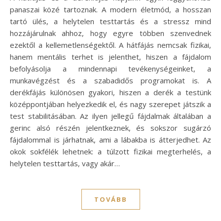
panaszai közé tartoznak. A modern életmód, a hosszan
tartó ülés, a helytelen testtartás és a stressz mind
hozzájárulnak ahhoz, hogy egyre többen szenvednek
ezektől a kellemetlenségektől. A hátfájás nemcsak fizikai,
hanem mentális terhet is jelenthet, hiszen a fájdalom
befolyásolja a mindennapi tevékenységeinket, a
munkavégzést és a szabadidős programokat is. A
derékfájás különösen gyakori, hiszen a derék a testünk
középpontjában helyezkedik el, és nagy szerepet játszik a
test stabilitásában. Az ilyen jellegű fájdalmak általában a
gerinc alsó részén jelentkeznek, és sokszor sugárzó
fájdalommal is járhatnak, ami a lábakba is átterjedhet. Az
okok sokfélék lehetnek: a túlzott fizikai megterhelés, a
helytelen testtartás, vagy akár…
TOVÁBB