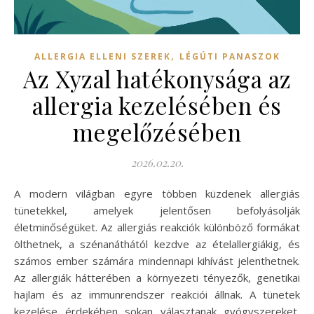
,
ALLERGIA ELLENI SZEREK
LÉGÚTI PANASZOK
Az Xyzal hatékonysága az
allergia kezelésében és
megelőzésében
2026.02.20.
A modern világban egyre többen küzdenek allergiás
tünetekkel, amelyek jelentősen befolyásolják
életminőségüket. Az allergiás reakciók különböző formákat
ölthetnek, a szénanáthától kezdve az ételallergiákig, és
számos ember számára mindennapi kihívást jelenthetnek.
Az allergiák hátterében a környezeti tényezők, genetikai
hajlam és az immunrendszer reakciói állnak. A tünetek
kezelése érdekében sokan választanak gyógyszereket,