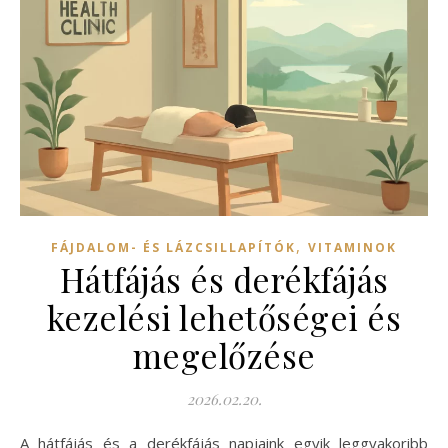
,
FÁJDALOM- ÉS LÁZCSILLAPÍTÓK
VITAMINOK
Hátfájás és derékfájás
kezelési lehetőségei és
megelőzése
2026.02.20.
A hátfájás és a derékfájás napjaink egyik leggyakoribb