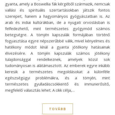
gyanta, amely a Boswellia fák kérgéből származik, nemcsak
vallási és spirituális szertartásokban játszik fontos
szerepet, hanem a hagyományos gyógyászatban is. Az
arab és indiai kultúrákban, de a nyugati orvoslásban is
felfedezhető, mint természetes gyógymód számos
betegségre. A tömjén kapszulák formájában történő
fogyasztása egyre népszerűbbé válik, mivel kényelmes és
hatékony módot kínál a gyanta jótékony hatásainak
élvezésére. A tömjén kapszulák számos jótékony
tulajdonsággal rendelkeznek, amelyek közül sok
tudományosan is alátámasztott. Az emberek egyre inkább
keresik a természetes megoldásokat a különféle
egészségügyi problémákra, és a tömjén, mint
természetes gyulladáscsökkentő és immunerősítő,
megfelelő választás lehet. A cikk célja,…
TOVÁBB