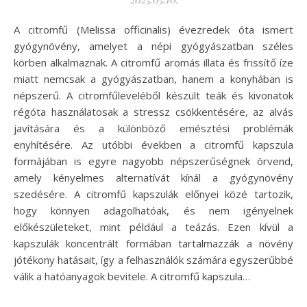
A citromfű (Melissa officinalis) évezredek óta ismert
gyógynövény, amelyet a népi gyógyászatban széles
körben alkalmaznak. A citromfű aromás illata és frissítő íze
miatt nemcsak a gyógyászatban, hanem a konyhában is
népszerű. A citromfűleveléből készült teák és kivonatok
régóta használatosak a stressz csökkentésére, az alvás
javítására és a különböző emésztési problémák
enyhítésére. Az utóbbi években a citromfű kapszula
formájában is egyre nagyobb népszerűségnek örvend,
amely kényelmes alternatívát kínál a gyógynövény
szedésére. A citromfű kapszulák előnyei közé tartozik,
hogy könnyen adagolhatóak, és nem igényelnek
előkészületeket, mint például a teázás. Ezen kívül a
kapszulák koncentrált formában tartalmazzák a növény
jótékony hatásait, így a felhasználók számára egyszerűbbé
válik a hatóanyagok bevitele. A citromfű kapszula…