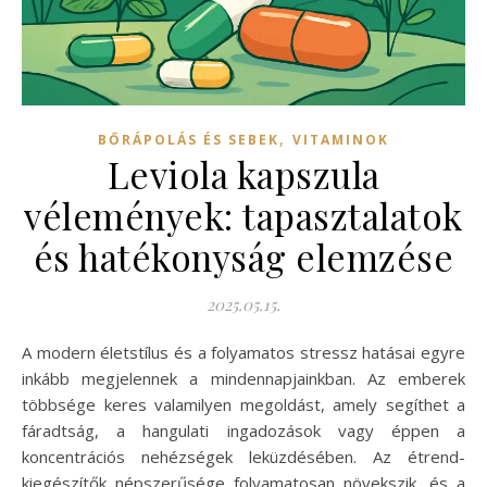
,
BŐRÁPOLÁS ÉS SEBEK
VITAMINOK
Leviola kapszula
vélemények: tapasztalatok
és hatékonyság elemzése
2025.05.15.
A modern életstílus és a folyamatos stressz hatásai egyre
inkább megjelennek a mindennapjainkban. Az emberek
többsége keres valamilyen megoldást, amely segíthet a
fáradtság, a hangulati ingadozások vagy éppen a
koncentrációs nehézségek leküzdésében. Az étrend-
kiegészítők népszerűsége folyamatosan növekszik, és a