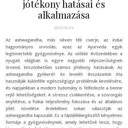
jótékony hatásai és
alkalmazása
2025.01.03.
Az ashwagandha, más néven téli cserje, az indiai
hagyományos orvoslás, azaz az Ayurveda egyik
legismertebb gyógynövénye. Az utóbbi évtizedekben a
nyugati világban is egyre nagyobb népszerűségnek
örvend, köszönhetően számos jótékony hatásának. Az
ashwagandha gyökerét és levelét évszázadok óta
használják különféle egészségügyi problémák kezelésére,
és napjainkban a modern tudomány is felfedezte a benne
rejlő lehetőségeket. A stressz csökkentése, a szorongás
enyhítése, a fizikai teljesítmény fokozása és az általános
jólét növelése érdekében sokan választják az
ashwagandha kapszulát. Ez a táplálékkiegészítő kényelmes
formája a gyógynövénynek, amely lehetővé teszi, hogy