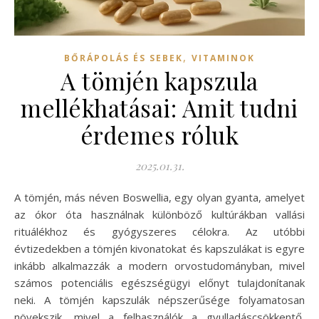
,
BŐRÁPOLÁS ÉS SEBEK
VITAMINOK
A tömjén kapszula
mellékhatásai: Amit tudni
érdemes róluk
2025.01.31.
A tömjén, más néven Boswellia, egy olyan gyanta, amelyet
az ókor óta használnak különböző kultúrákban vallási
rituálékhoz és gyógyszeres célokra. Az utóbbi
évtizedekben a tömjén kivonatokat és kapszulákat is egyre
inkább alkalmazzák a modern orvostudományban, mivel
számos potenciális egészségügyi előnyt tulajdonítanak
neki. A tömjén kapszulák népszerűsége folyamatosan
növekszik, mivel a felhasználók a gyulladáscsökkentő,