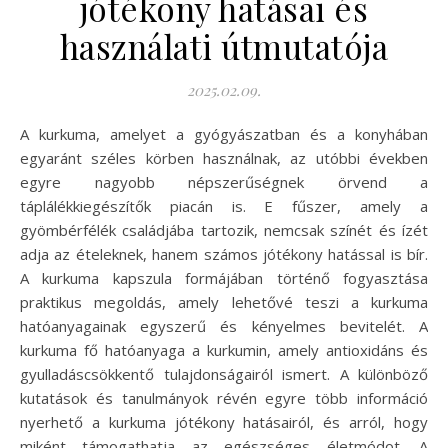
jótékony hatásai és
használati útmutatója
2025.02.09.
A kurkuma, amelyet a gyógyászatban és a konyhában
egyaránt széles körben használnak, az utóbbi években
egyre nagyobb népszerűségnek örvend a
táplálékkiegészítők piacán is. E fűszer, amely a
gyömbérfélék családjába tartozik, nemcsak színét és ízét
adja az ételeknek, hanem számos jótékony hatással is bír.
A kurkuma kapszula formájában történő fogyasztása
praktikus megoldás, amely lehetővé teszi a kurkuma
hatóanyagainak egyszerű és kényelmes bevitelét. A
kurkuma fő hatóanyaga a kurkumin, amely antioxidáns és
gyulladáscsökkentő tulajdonságairól ismert. A különböző
kutatások és tanulmányok révén egyre több információ
nyerhető a kurkuma jótékony hatásairól, és arról, hogy
miként támogathatja az egészséges életmódot. A