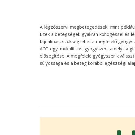
A légzőszervi megbetegedések, mint például 
Ezek a betegségek gyakran köhögéssel és légút
fájdalmas, szükség lehet a megfelelő gyógysz
ACC egy mukolitikus gyógyszer, amely segít
elősegítése. A megfelelő gyógyszer kiválasztá
súlyossága és a beteg korábbi egészségi álla