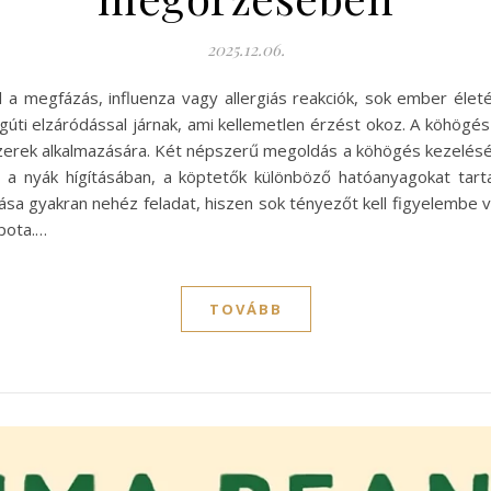
2025.12.06.
a megfázás, influenza vagy allergiás reakciók, sok ember életé
i elzáródással járnak, ami kellemetlen érzést okoz. A köhögés s
erek alkalmazására. Két népszerű megoldás a köhögés kezelésére
 a nyák hígításában, a köptetők különböző hatóanyagokat tarta
sa gyakran nehéz feladat, hiszen sok tényezőt kell figyelembe v
pota.…
TOVÁBB