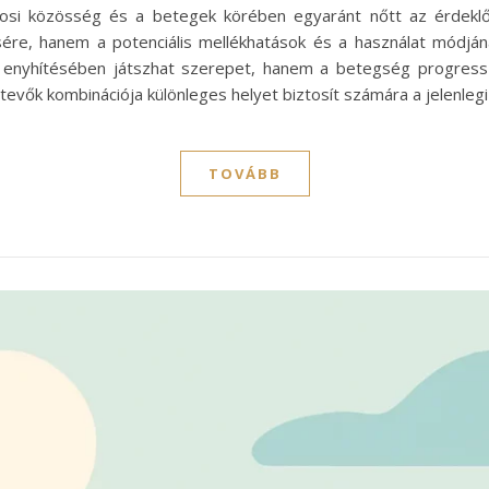
orvosi közösség és a betegek körében egyaránt nőtt az érdekl
e, hanem a potenciális mellékhatások és a használat módjának
 enyhítésében játszhat szerepet, hanem a betegség progresszi
etevők kombinációja különleges helyet biztosít számára a jelenle
TOVÁBB