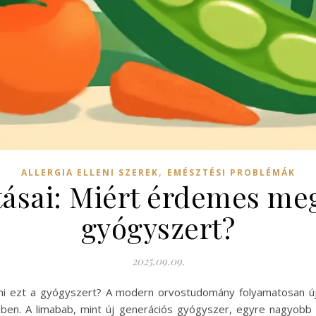
,
ALLERGIA ELLENI SZEREK
EMÉSZTÉSI PROBLÉMÁK
tásai: Miért érdemes meg
gyógyszert?
2025.09.09.
ni ezt a gyógyszert? A modern orvostudomány folyamatosan ú
ben. A limabab, mint új generációs gyógyszer, egyre nagyobb 