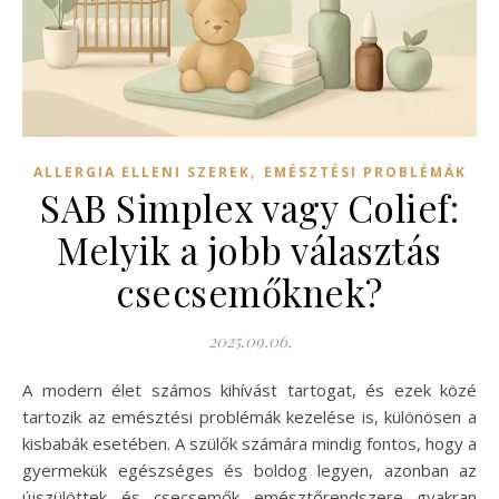
,
ALLERGIA ELLENI SZEREK
EMÉSZTÉSI PROBLÉMÁK
SAB Simplex vagy Colief:
Melyik a jobb választás
csecsemőknek?
2025.09.06.
A modern élet számos kihívást tartogat, és ezek közé
tartozik az emésztési problémák kezelése is, különösen a
kisbabák esetében. A szülők számára mindig fontos, hogy a
gyermekük egészséges és boldog legyen, azonban az
újszülöttek és csecsemők emésztőrendszere gyakran