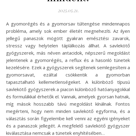
2025.05.21.
A gyomorégés és a gyomorsav túltengése mindennapos
probléma, amely sok ember életét megnehezíti. Az ilyen
jellegű panaszok mögött gyakran emésztési zavarok,
stressz vagy helytelen táplálkozás állhat. A savlekötő
gyógyszerek, más néven antacidok, népszerű megoldást
jelentenek a gyomorégés, a reflux és a hasonló tünetek
kezelésére. Ezek a gyógyszerek segítenek semlegesíteni a
gyomorsavat, ezáltal csökkentik a gyomorban
tapasztalható kellemetlenségeket. A különböző típusú
savlekötő gyógyszerek a piacon különböző hatóanyagokkal
és formulákkal érhetők el. Vannak, amelyek gyorsan hatnak,
míg mások hosszabb távú megoldást kínálnak. Fontos
megérteni, hogy nem minden savlekötő egyforma, és a
választás során figyelembe kell venni az egyéni igényeket
és a panaszok jellegét. A megfelelő savlekötő gyógyszer
kiválasztása nemcsak a tünetek enyhítésében…