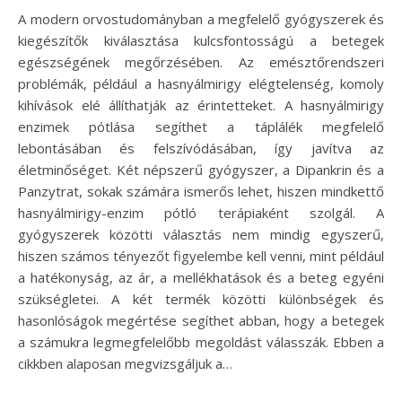
A modern orvostudományban a megfelelő gyógyszerek és
kiegészítők kiválasztása kulcsfontosságú a betegek
egészségének megőrzésében. Az emésztőrendszeri
problémák, például a hasnyálmirigy elégtelenség, komoly
kihívások elé állíthatják az érintetteket. A hasnyálmirigy
enzimek pótlása segíthet a táplálék megfelelő
lebontásában és felszívódásában, így javítva az
életminőséget. Két népszerű gyógyszer, a Dipankrin és a
Panzytrat, sokak számára ismerős lehet, hiszen mindkettő
hasnyálmirigy-enzim pótló terápiaként szolgál. A
gyógyszerek közötti választás nem mindig egyszerű,
hiszen számos tényezőt figyelembe kell venni, mint például
a hatékonyság, az ár, a mellékhatások és a beteg egyéni
szükségletei. A két termék közötti különbségek és
hasonlóságok megértése segíthet abban, hogy a betegek
a számukra legmegfelelőbb megoldást válasszák. Ebben a
cikkben alaposan megvizsgáljuk a…