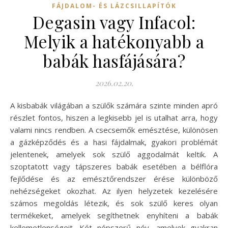
FÁJDALOM- ÉS LÁZCSILLAPÍTÓK
Degasin vagy Infacol:
Melyik a hatékonyabb a
babák hasfájására?
2026.02.20.
A kisbabák világában a szülők számára szinte minden apró
részlet fontos, hiszen a legkisebb jel is utalhat arra, hogy
valami nincs rendben. A csecsemők emésztése, különösen
a gázképződés és a hasi fájdalmak, gyakori problémát
jelentenek, amelyek sok szülő aggodalmát keltik. A
szoptatott vagy tápszeres babák esetében a bélflóra
fejlődése és az emésztőrendszer érése különböző
nehézségeket okozhat. Az ilyen helyzetek kezelésére
számos megoldás létezik, és sok szülő keres olyan
termékeket, amelyek segíthetnek enyhíteni a babák
kellemetlenségeit. Két népszerű név, amelyek gyakran