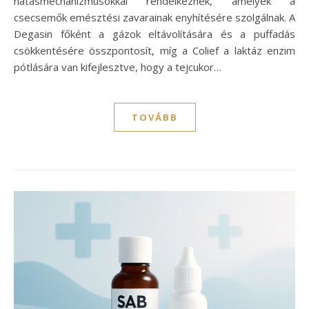
hatásmechanizmusokkal rendelkeznek, amelyek a
csecsemők emésztési zavarainak enyhítésére szolgálnak. A
Degasin főként a gázok eltávolítására és a puffadás
csökkentésére összpontosít, míg a Colief a laktáz enzim
pótlására van kifejlesztve, hogy a tejcukor…
TOVÁBB