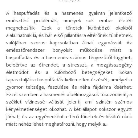
A haspuffadás és a hasmenés gyakran jelentkező
emésztési problémák, amelyek sok ember életét
megnehezítik. Ezek a tünetek különböző okokból
alakulhatnak ki, és bár első pillantásra eltérőnek tűnhetnek,
valójában szoros kapcsolatban állnak egymással. Az
emésztőrendszer bonyolult működése miatt a
haspuffadás és a hasmenés számos tényezőtől függhet,
beleértve az étrendet, a stresszt, a mozgásszegény
életmódot és a különböző betegségeket. Sokan
tapasztalják a haspuffadás kellemetlen érzését, amelyet a
gyomor teltsége, feszülése és néha fájdalma kísérhet.
Ezzel szemben a hasmenés a bélmozgások fokozódását, a
széklet vízinessé válását jelenti, ami szintén számos
kényelmetlenséget okozhat. A két állapot sokszor együtt
járhat, és az egyénenként eltérő tünetek és kiváltó okok
miatt nehéz lehet meghatározni, hogy melyik a…