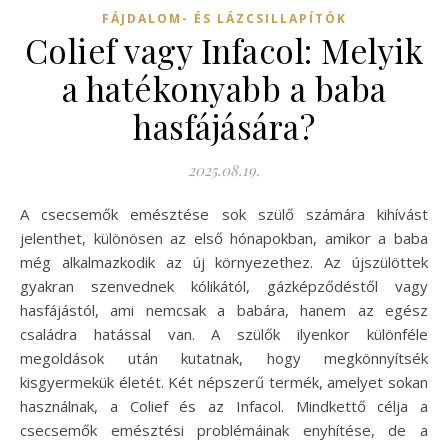
FÁJDALOM- ÉS LÁZCSILLAPÍTÓK
Colief vagy Infacol: Melyik
a hatékonyabb a baba
hasfájására?
2025.08.19.
A csecsemők emésztése sok szülő számára kihívást
jelenthet, különösen az első hónapokban, amikor a baba
még alkalmazkodik az új környezethez. Az újszülöttek
gyakran szenvednek kólikától, gázképződéstől vagy
hasfájástól, ami nemcsak a babára, hanem az egész
családra hatással van. A szülők ilyenkor különféle
megoldások után kutatnak, hogy megkönnyítsék
kisgyermekük életét. Két népszerű termék, amelyet sokan
használnak, a Colief és az Infacol. Mindkettő célja a
csecsemők emésztési problémáinak enyhítése, de a