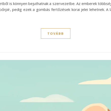
etből is könnyen bejuthatnak a szervezetbe. Az emberek többség
bőrpír, pedig ezek a gombás fertőzések korai jelei lehetnek. A l
TOVÁBB