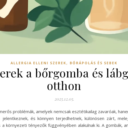
,
ALLERGIA ELLENI SZEREK
BŐRÁPOLÁS ÉS SEBEK
rek a bőrgomba és láb
otthon
2025.12.05.
rős problémák, amelyek nemcsak esztétikailag zavaróak, hanem
jelentkeznek, és könnyen terjedhetnek, különösen zárt, me
és a környezeti tényezők függvényében alakulnak ki. A gombák, 