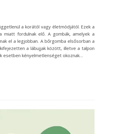
getlenül a korától vagy életmódjától. Ezek a
sa miatt fordulnak elő. A gombák, amelyek a
nak el a legjobban. A bőrgomba elsősorban a
fejezetten a lábujjak között, illetve a talpon
 sok esetben kényelmetlenséget okoznak…