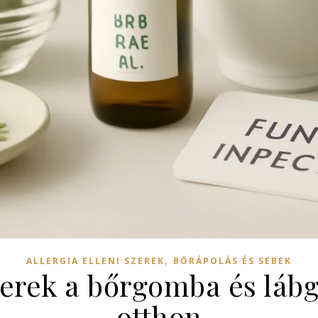
,
ALLERGIA ELLENI SZEREK
BŐRÁPOLÁS ÉS SEBEK
rek a bőrgomba és láb
otthon