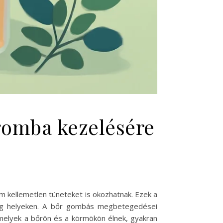
gomba kezelésére
 kellemetlen tüneteket is okozhatnak. Ezek a
leg helyeken. A bőr gombás megbetegedései
amelyek a bőrön és a körmökön élnek, gyakran