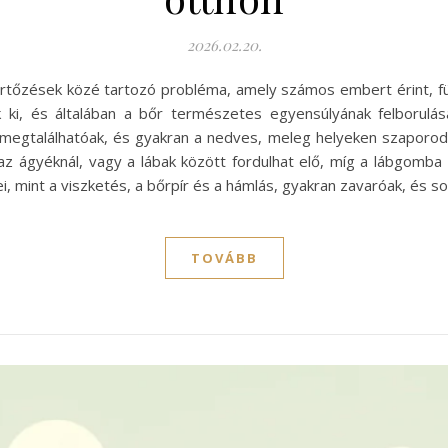
2026.02.20.
őzések közé tartozó probléma, amely számos embert érint, füg
k ki, és általában a bőr természetes egyensúlyának felborulá
 megtalálhatóak, és gyakran a nedves, meleg helyeken szaporod
az ágyéknál, vagy a lábak között fordulhat elő, míg a lábgomba ki
i, mint a viszketés, a bőrpír és a hámlás, gyakran zavaróak, és
TOVÁBB