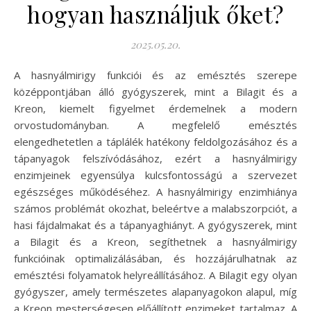
hogyan használjuk őket?
2025.05.20.
A hasnyálmirigy funkciói és az emésztés szerepe
középpontjában álló gyógyszerek, mint a Bilagit és a
Kreon, kiemelt figyelmet érdemelnek a modern
orvostudományban. A megfelelő emésztés
elengedhetetlen a táplálék hatékony feldolgozásához és a
tápanyagok felszívódásához, ezért a hasnyálmirigy
enzimjeinek egyensúlya kulcsfontosságú a szervezet
egészséges működéséhez. A hasnyálmirigy enzimhiánya
számos problémát okozhat, beleértve a malabszorpciót, a
hasi fájdalmakat és a tápanyaghiányt. A gyógyszerek, mint
a Bilagit és a Kreon, segíthetnek a hasnyálmirigy
funkcióinak optimalizálásában, és hozzájárulhatnak az
emésztési folyamatok helyreállításához. A Bilagit egy olyan
gyógyszer, amely természetes alapanyagokon alapul, míg
a Kreon mesterségesen előállított enzimeket tartalmaz. A