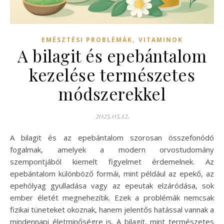
,
EMÉSZTÉSI PROBLÉMÁK
VITAMINOK
A bilagit és epebántalom
kezelése természetes
módszerekkel
2025.05.12.
A bilagit és az epebántalom szorosan összefonódó
fogalmak, amelyek a modern orvostudomány
szempontjából kiemelt figyelmet érdemelnek. Az
epebántalom különböző formái, mint például az epekő, az
epehólyag gyulladása vagy az epeutak elzáródása, sok
ember életét megnehezítik. Ezek a problémák nemcsak
fizikai tüneteket okoznak, hanem jelentős hatással vannak a
mindennapi életminőségre is. A bilagit, mint természetes