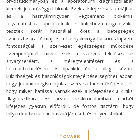
orvostudományban és a laboratóriumi diagnosztikában
kiemelt jelentőséggel bírnak. Ezek a kifejezések a májban
és a hasnyálmirigyben végbemenő biokémiai
folyamatokhoz kapcsolódnak, és különböző diagnosztikai
tesztek során használják őket a betegségek
azonosítására. A máj és a hasnyálmirigy funkciói alapvető
fontosságúak a szervezet egészséges működése
szempontjából, mivel ezek a szervek felelősek az
anyagcseréért, a méregtelenítésért és a
hormontermelésért. A dipankrin és a bilagit közötti
különbségek és hasonlóságok megértése segíthet abban,
hogy jobban megismerjük a szervezetünk működését, és
hogy milyen hatással vannak ezek a kifejezések a klinikai
diagnosztikára. Az orvosi szakirodalomban mindkét
kifejezés gyakran előfordul, de fontos tisztázni, hogy
milyen kontextusban használják őket, és milyen klinikai…
TOVÁBB