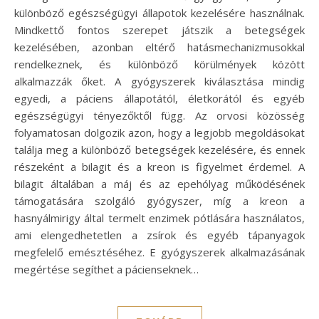
különböző egészségügyi állapotok kezelésére használnak.
Mindkettő fontos szerepet játszik a betegségek
kezelésében, azonban eltérő hatásmechanizmusokkal
rendelkeznek, és különböző körülmények között
alkalmazzák őket. A gyógyszerek kiválasztása mindig
egyedi, a páciens állapotától, életkorától és egyéb
egészségügyi tényezőktől függ. Az orvosi közösség
folyamatosan dolgozik azon, hogy a legjobb megoldásokat
találja meg a különböző betegségek kezelésére, és ennek
részeként a bilagit és a kreon is figyelmet érdemel. A
bilagit általában a máj és az epehólyag működésének
támogatására szolgáló gyógyszer, míg a kreon a
hasnyálmirigy által termelt enzimek pótlására használatos,
ami elengedhetetlen a zsírok és egyéb tápanyagok
megfelelő emésztéséhez. E gyógyszerek alkalmazásának
megértése segíthet a pácienseknek…