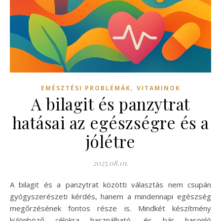
,
EMÉSZTÉSI PROBLÉMÁK
VITAMINOK
A bilagit és panzytrat
hatásai az egészségre és a
jólétre
2025.08.01.
A bilagit és a panzytrat közötti választás nem csupán
gyógyszerészeti kérdés, hanem a mindennapi egészség
megőrzésének fontos része is. Mindkét készítmény
különböző célokra használható, és bár hasonló