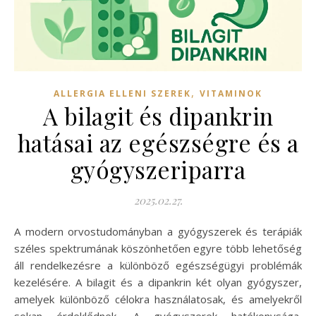
,
ALLERGIA ELLENI SZEREK
VITAMINOK
A bilagit és dipankrin
hatásai az egészségre és a
gyógyszeriparra
2025.02.27.
A modern orvostudományban a gyógyszerek és terápiák
széles spektrumának köszönhetően egyre több lehetőség
áll rendelkezésre a különböző egészségügyi problémák
kezelésére. A bilagit és a dipankrin két olyan gyógyszer,
amelyek különböző célokra használatosak, és amelyekről
sokan érdeklődnek. A gyógyszerek hatékonysága,