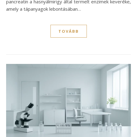
pancreatin a hasnyálmirigy által termelt enzimek keveréke,
amely a tápanyagok lebontásában…
TOVÁBB