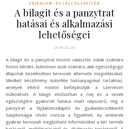
FÁJDALOM- ÉS LÁZCSILLAPÍTÓK
A bilagit és a panzytrat
hatásai és alkalmazási
lehetőségei
2026.02.20.
A bilagit és a panzytrat közötti választás sokak számára
fontos kérdés, különösen azok számára, akik egészségügyi
állapotuk kezelésében keresnek alternatív megoldásokat.
Mindkét készítmény különféle hatóanyagokat tartalmaz,
amelyek eltérő módon befolyásolják a szervezet
működését. A bilagit elsősorban a máj és a vesék
egészségére gyakorolt hatása miatt népszerű, míg a
panzytrat a fájdalomcsillapító és gyulladáscsökkentő
tulajdonságai révén vonzza a figyelmet. Az emberek
gyakran keresnek megbízható információkat a két termék
hatásairól, mellékhatásairól és alkalmazási területeiről. A