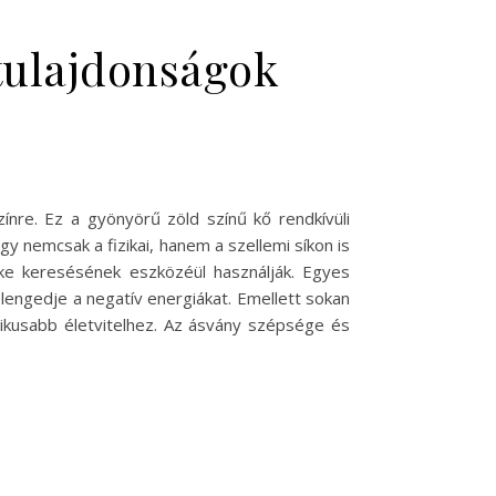
 tulajdonságok
zínre. Ez a gyönyörű zöld színű kő rendkívüli
 nemcsak a fizikai, hanem a szellemi síkon is
éke keresésének eszközéül használják. Egyes
elengedje a negatív energiákat. Emellett sokan
nikusabb életvitelhez. Az ásvány szépsége és