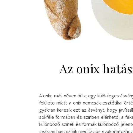
Az onix hatás
A onix, más néven ónix, egy különleges ásván
felülete miatt a onix nemcsak esztétikai ért
gyakran keresik ezt az ásványt, hogy javítsá
sokféle formában és színben elérhető, a feke
különböző színek és formák különböző jelenté
gyakran használják meditációs gyakorlatokho