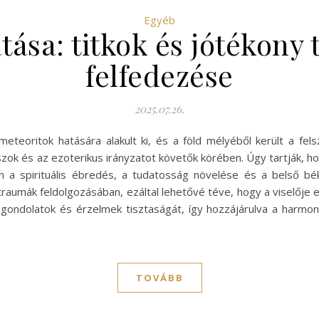
Egyéb
tása: titkok és jótékony
felfedezése
2025.07.26.
teoritok hatására alakult ki, és a föld mélyéből került a fels
és az ezoterikus irányzatot követők körében. Úgy tartják, hogy
kan a spirituális ébredés, a tudatosság növelése és a belső b
 traumák feldolgozásában, ezáltal lehetővé téve, hogy a viselője 
a gondolatok és érzelmek tisztaságát, így hozzájárulva a harmo
TOVÁBB