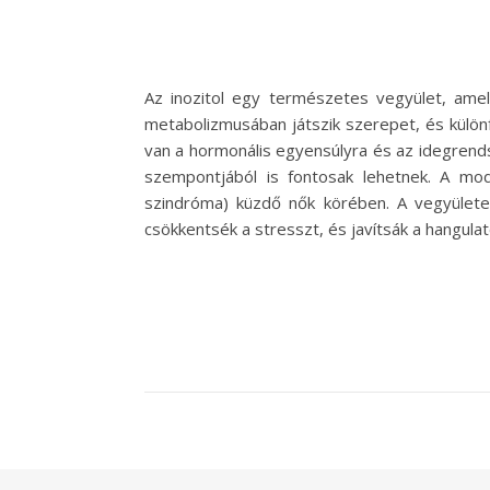
Az inozitol egy természetes vegyület, amel
metabolizmusában játszik szerepet, és különf
van a hormonális egyensúlyra és az idegrendsz
szempontjából is fontosak lehetnek. A mod
szindróma) küzdő nők körében. A vegyülete
csökkentsék a stresszt, és javítsák a hangul