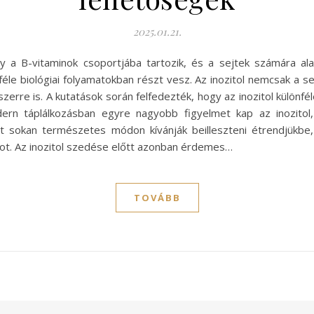
2025.01.21.
y a B-vitaminok csoportjába tartozik, és a sejtek számára a
éle biológiai folyamatokban részt vesz. Az inozitol nemcsak a 
erre is. A kutatások során felfedezték, hogy az inozitol különféle
ern táplálkozásban egyre nagyobb figyelmet kap az inozitol,
t sokan természetes módon kívánják beilleszteni étrendjükbe
atot. Az inozitol szedése előtt azonban érdemes…
TOVÁBB