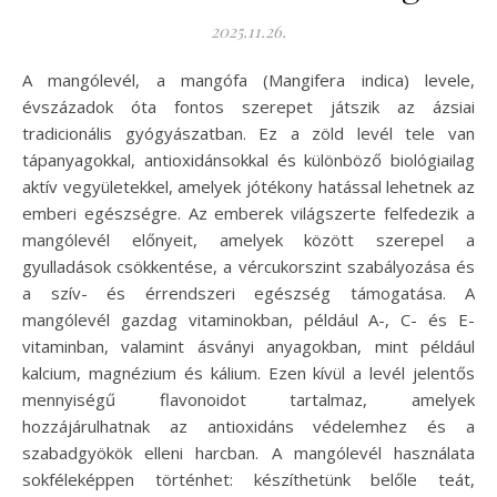
2025.11.26.
A mangólevél, a mangófa (Mangifera indica) levele,
évszázadok óta fontos szerepet játszik az ázsiai
tradicionális gyógyászatban. Ez a zöld levél tele van
tápanyagokkal, antioxidánsokkal és különböző biológiailag
aktív vegyületekkel, amelyek jótékony hatással lehetnek az
emberi egészségre. Az emberek világszerte felfedezik a
mangólevél előnyeit, amelyek között szerepel a
gyulladások csökkentése, a vércukorszint szabályozása és
a szív- és érrendszeri egészség támogatása. A
mangólevél gazdag vitaminokban, például A-, C- és E-
vitaminban, valamint ásványi anyagokban, mint például
kalcium, magnézium és kálium. Ezen kívül a levél jelentős
mennyiségű flavonoidot tartalmaz, amelyek
hozzájárulhatnak az antioxidáns védelemhez és a
szabadgyökök elleni harcban. A mangólevél használata
sokféleképpen történhet: készíthetünk belőle teát,