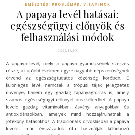
,
EMÉSZTÉSI PROBLÉMÁK
VITAMINOK
A papaya levél hatásai:
egészségügyi előnyök és
felhasználási módok
2025.11.29.
A papaya levél, mely a papaya gyümölcsének szerves
része, az utóbbi években egyre nagyobb népszerűségnek
örvend az egészségtudatos közönség körében. E
különleges levél nemcsak a trópusi tájak jellegzetes
növénye, hanem egy gazdag tápanyagforrás is, amely
számos egészségügyi előnnyel büszkélkedhet. A papaya
levele gazdag vitaminokban, ásványi anyagokban és
antioxidánsokban, amelyek mind hozzájárulhatnak a
jótékony hatásokhoz. A tradicionális orvoslásban a papaya
levelet már évszázadok óta használják különböző