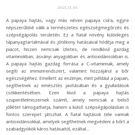
2025.11.30.
A papaya hajtás, vagy más néven papaya csíra, egyre
népszerűbbé válik a természetes egészségmegőrzés és
szépségápolás területén. Ez a fiatal növény különleges
tápanyagtartalmával és jótékony hatásaival hódítja meg a
piacot, hiszen nemcsak ízletes, de rendkívül gazdag
vitaminokban, ásványi anyagokban és antioxidánsokban is.
A papaya hajtás gazdag forrása a C-vitaminnak, amely
segíti az immunrendszert, valamint hozzájárul a bőr
egészségéhez. Emellett az enzimjei, mint például a papain,
segíthetnek az emésztés javításában és a gyulladások
csökkentésében. Ezen kívül a papaya hajtás
szuperélelmiszernek számít, amely nemcsak a belső
jóllétet támogathatja, hanem a külső szépségápolásban is
fontos szerepet játszhat. A fiatal hajtások tele vannak
antioxidánsokkal, amelyek segíthetnek megvédeni a bőrt a
szabadgyökök káros hatásaitól, ezáltal…