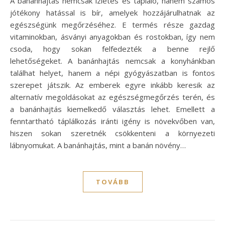
A banánhajtás nemcsak ízletes és tápláló, hanem számos
jótékony hatással is bír, amelyek hozzájárulhatnak az
egészségünk megőrzéséhez. E termés része gazdag
vitaminokban, ásványi anyagokban és rostokban, így nem
csoda, hogy sokan felfedezték a benne rejlő
lehetőségeket. A banánhajtás nemcsak a konyhánkban
találhat helyet, hanem a népi gyógyászatban is fontos
szerepet játszik. Az emberek egyre inkább keresik az
alternatív megoldásokat az egészségmegőrzés terén, és
a banánhajtás kiemelkedő választás lehet. Emellett a
fenntartható táplálkozás iránti igény is növekvőben van,
hiszen sokan szeretnék csökkenteni a környezeti
lábnyomukat. A banánhajtás, mint a banán növény…
TOVÁBB