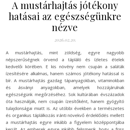
A mustárhajtás jótékony
hatásai az egészségünkre
nézve
2026.02.20.
A mustárhajtás, mint zöldség, egyre nagyobb
népszerűségnek örvend a tápláló és ízletes ételek
kedvelői körében. E kis növény nem csupán a saláták
ízesítésére alkalmas, hanem számos jótékony hatással is
bír. A mustárhajtás gazdag tápanyagokban, vitaminokban
és ásványi anyagokban, amelyek hozzájárulnak
egészségünk megőrzéséhez. Sok kultúrában évszázadok
óta használják, nem csupán ízesítőként, hanem gyógyító
tulajdonságai miatt is. Az utóbbi években a természetes
és organikus táplálkozás iránti növekvő érdeklődés mellett
a mustárhajtás egyre inkább a figyelem középpontjába
került. Az emberek egyre inkább felismerik, hogy a friss