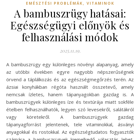
,
EMÉSZTÉSI PROBLÉMÁK
VITAMINOK
A bambuszrügy hatásai:
Egészségügyi előnyök és
felhasználási módok
2025.11.19.
A bambuszrügy egy különleges növényi alapanyag, amely
az utóbbi években egyre nagyobb népszerűségnek
örvend a táplálkozás és az egészségmegőrzés terén. Az
ázsiai konyhákban régóta használt összetevő, amely
nemcsak ízletes, hanem tápanyagokban gazdag is. A
bambuszrügyek különleges íze és textúrája miatt sokféle
ételben felhasználhatók, legyen szó levesekről, salátákról
vagy köretekről. A bambuszrügyek gazdag
tápanyagforrást jelentenek, tele vitaminokkal, ásványi
anyagokkal és rostokkal. Az egészségtudatos fogyasztók
számára a bambuszrügyek kiemelkedő választás lehet,