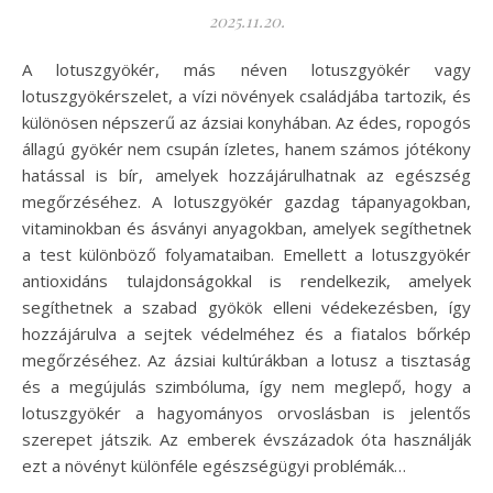
2025.11.20.
A lotuszgyökér, más néven lotuszgyökér vagy
lotuszgyökérszelet, a vízi növények családjába tartozik, és
különösen népszerű az ázsiai konyhában. Az édes, ropogós
állagú gyökér nem csupán ízletes, hanem számos jótékony
hatással is bír, amelyek hozzájárulhatnak az egészség
megőrzéséhez. A lotuszgyökér gazdag tápanyagokban,
vitaminokban és ásványi anyagokban, amelyek segíthetnek
a test különböző folyamataiban. Emellett a lotuszgyökér
antioxidáns tulajdonságokkal is rendelkezik, amelyek
segíthetnek a szabad gyökök elleni védekezésben, így
hozzájárulva a sejtek védelméhez és a fiatalos bőrkép
megőrzéséhez. Az ázsiai kultúrákban a lotusz a tisztaság
és a megújulás szimbóluma, így nem meglepő, hogy a
lotuszgyökér a hagyományos orvoslásban is jelentős
szerepet játszik. Az emberek évszázadok óta használják
ezt a növényt különféle egészségügyi problémák…