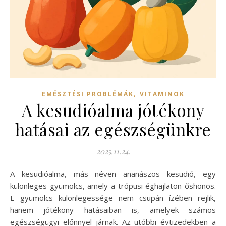
,
EMÉSZTÉSI PROBLÉMÁK
VITAMINOK
A kesudióalma jótékony
hatásai az egészségünkre
2025.11.24.
A kesudióalma, más néven ananászos kesudió, egy
különleges gyümölcs, amely a trópusi éghajlaton őshonos.
E gyümölcs különlegessége nem csupán ízében rejlik,
hanem jótékony hatásaiban is, amelyek számos
egészségügyi előnnyel járnak. Az utóbbi évtizedekben a