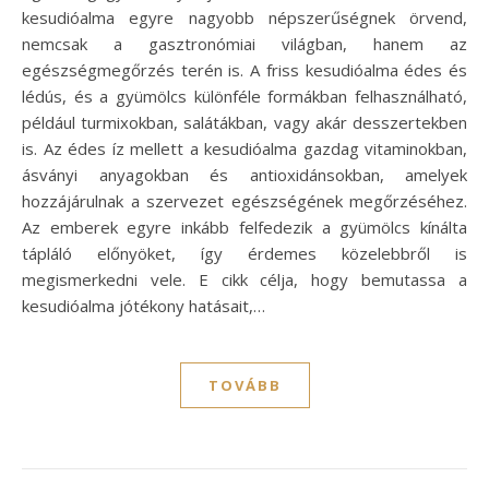
kesudióalma egyre nagyobb népszerűségnek örvend,
nemcsak a gasztronómiai világban, hanem az
egészségmegőrzés terén is. A friss kesudióalma édes és
lédús, és a gyümölcs különféle formákban felhasználható,
például turmixokban, salátákban, vagy akár desszertekben
is. Az édes íz mellett a kesudióalma gazdag vitaminokban,
ásványi anyagokban és antioxidánsokban, amelyek
hozzájárulnak a szervezet egészségének megőrzéséhez.
Az emberek egyre inkább felfedezik a gyümölcs kínálta
tápláló előnyöket, így érdemes közelebbről is
megismerkedni vele. E cikk célja, hogy bemutassa a
kesudióalma jótékony hatásait,…
TOVÁBB