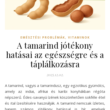
,
EMÉSZTÉSI PROBLÉMÁK
VITAMINOK
A tamarind jótékony
hatásai az egészségre és a
táplálkozásra
2025.12.02.
A tamarind, vagyis a tamarindusz, egy egzotikus gyümölcs,
amely az indiai, afrikai és karibi konyhákban régóta
népszerű. Édes-savanyú ízének köszönhetően sokféle étel
és ital ízesítésére használják. A tamarind nemcsak ízletes,
hanem számos jótékony hatással is bír, amelyek