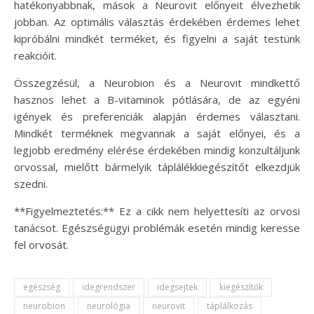
hatékonyabbnak, mások a Neurovit előnyeit élvezhetik
jobban. Az optimális választás érdekében érdemes lehet
kipróbálni mindkét terméket, és figyelni a saját testünk
reakcióit.
Összegzésül, a Neurobion és a Neurovit mindkettő
hasznos lehet a B-vitaminok pótlására, de az egyéni
igények és preferenciák alapján érdemes választani.
Mindkét terméknek megvannak a saját előnyei, és a
legjobb eredmény elérése érdekében mindig konzultáljunk
orvossal, mielőtt bármelyik táplálékkiegészítőt elkezdjük
szedni.
**Figyelmeztetés:** Ez a cikk nem helyettesíti az orvosi
tanácsot. Egészségügyi problémák esetén mindig keresse
fel orvosát.
egészség
idegrendszer
idegsejtek
kiegészítők
neurobion
neurológia
neurovit
táplálkozás