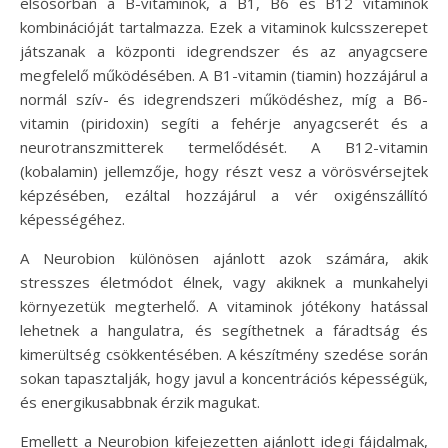
elsősorban a B-vitaminok, a B1, B6 és B12 vitaminok
kombinációját tartalmazza. Ezek a vitaminok kulcsszerepet
játszanak a központi idegrendszer és az anyagcsere
megfelelő működésében. A B1-vitamin (tiamin) hozzájárul a
normál szív- és idegrendszeri működéshez, míg a B6-
vitamin (piridoxin) segíti a fehérje anyagcserét és a
neurotranszmitterek termelődését. A B12-vitamin
(kobalamin) jellemzője, hogy részt vesz a vörösvérsejtek
képzésében, ezáltal hozzájárul a vér oxigénszállító
képességéhez.
A Neurobion különösen ajánlott azok számára, akik
stresszes életmódot élnek, vagy akiknek a munkahelyi
környezetük megterhelő. A vitaminok jótékony hatással
lehetnek a hangulatra, és segíthetnek a fáradtság és
kimerültség csökkentésében. A készítmény szedése során
sokan tapasztalják, hogy javul a koncentrációs képességük,
és energikusabbnak érzik magukat.
Emellett a Neurobion kifejezetten ajánlott idegi fájdalmak,