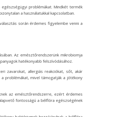
ő egészségügyi problémákat. Mindkét termék
bizonytalan a használatukkal kapcsolatban.
 választás során érdemes figyelembe venni a
rtásában. Az emésztőrendszerünk mikrobiomja
tápanyagok hatékonyabb felszívódásához.
 zavarokat, allergiás reakciókat, sőt, akár
 a problémákat, mivel támogatják a jótékony
etnek az emésztőrendszerre, ezért érdemes
 alapvető fontosságú a bélflóra egészségének
tékony baktériumok hozzájárulnak a bélflóra