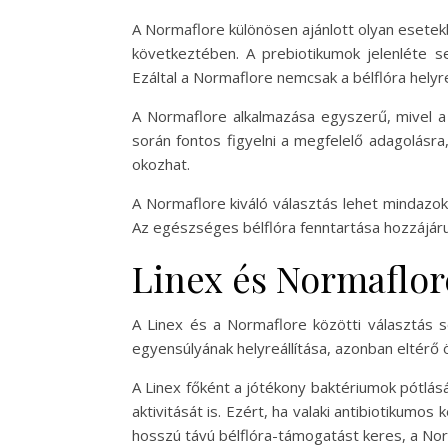
A Normaflore különösen ajánlott olyan esetekb
következtében. A prebiotikumok jelenléte se
Ezáltal a Normaflore nemcsak a bélflóra helyre
A Normaflore alkalmazása egyszerű, mivel a 
során fontos figyelni a megfelelő adagolásra
okozhat.
A Normaflore kiváló választás lehet mindazok
Az egészséges bélflóra fenntartása hozzájár
Linex és Normaflor
A Linex és a Normaflore közötti választás 
egyensúlyának helyreállítása, azonban eltérő
A Linex főként a jótékony baktériumok pótlá
aktivitását is. Ezért, ha valaki antibiotikumos
hosszú távú bélflóra-támogatást keres, a Norm