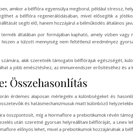
en, amikor a bélflóra egyensúlya megborul, például stressz, hel
gíthet a bélflóra regenerálódásában, mivel elősegítik a jóték
állítását segíti elő, hanem hozzájárul a bélműködés általános javu
termék általában por formájában kapható, amely vízben vagy m
, hiszen a túlzott mennyiség nem feltétlenül eredményez gyorsa
 számára, akik szeretnék támogatni bélflórájuk egészségét, kül
ulhat a jobb emésztéshez, az immunrendszer erősítéséhez és a k
e: Összehasonlítás
során érdemes alaposan mérlegelni a különbségeket és hasonlós
 összetevőik és hatásmechanizmusuk miatt különböző helyzetekben
sára összpontosít, míg a Normaflore a prebiotikumok révén támo
 kezelés után szeretné gyorsan helyreállítani bélflóráját, a Linex 
aflore előnyös lehet, mivel a prebiotikumok hozzájárulnak a bélf