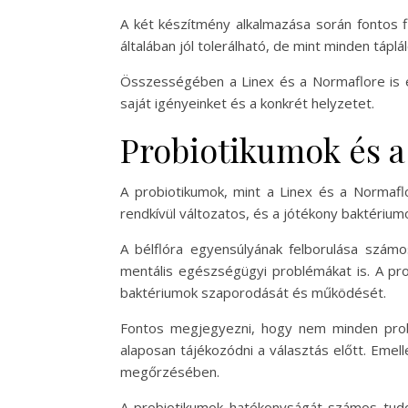
A két készítmény alkalmazása során fontos
általában jól tolerálható, de mint minden tápl
Összességében a Linex és a Normaflore is é
saját igényeinket és a konkrét helyzetet.
Probiotikumok és a
A probiotikumok, mint a Linex és a Normafl
rendkívül változatos, és a jótékony baktériu
A bélflóra egyensúlyának felborulása számo
mentális egészségügyi problémákat is. A pr
baktériumok szaporodását és működését.
Fontos megjegyezni, hogy nem minden prob
alaposan tájékozódni a választás előtt. Eme
megőrzésében.
A probiotikumok hatékonyságát számos tudom