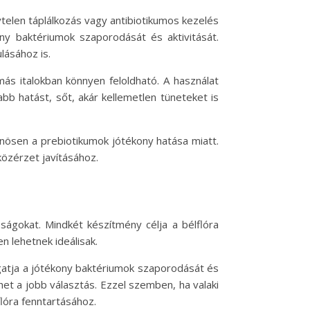
ytelen táplálkozás vagy antibiotikumos kezelés
ony baktériumok szaporodását és aktivitását.
lásához is.
ás italokban könnyen feloldható. A használat
bb hatást, sőt, akár kellemetlen tüneteket is
önösen a prebiotikumok jótékony hatása miatt.
özérzet javításához.
ágokat. Mindkét készítmény célja a bélflóra
 lehetnek ideálisak.
gatja a jótékony baktériumok szaporodását és
lehet a jobb választás. Ezzel szemben, ha valaki
lóra fenntartásához.