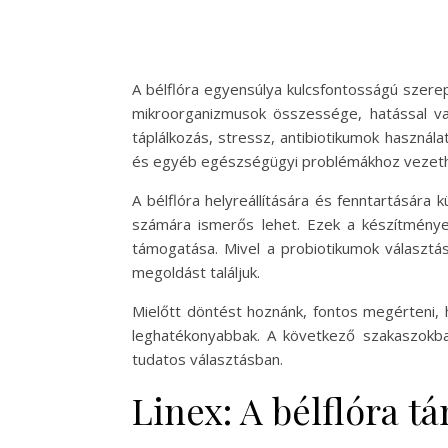
A bélflóra egyensúlya kulcsfontosságú szer
mikroorganizmusok összessége, hatással v
táplálkozás, stressz, antibiotikumok haszná
és egyéb egészségügyi problémákhoz vezeth
A bélflóra helyreállítására és fenntartására
számára ismerős lehet. Ezek a készítménye
támogatása. Mivel a probiotikumok választá
megoldást találjuk.
Mielőtt döntést hoznánk, fontos megérteni,
leghatékonyabbak. A következő szakaszokban
tudatos választásban.
Linex: A bélflóra t