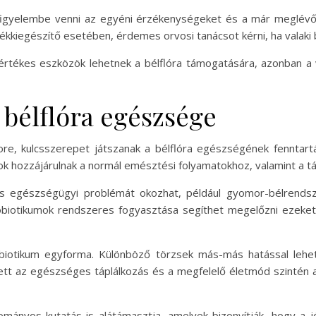
 figyelembe venni az egyéni érzékenységeket és a már meglév
álékkiegészítő esetében, érdemes orvosi tanácsot kérni, ha valaki 
rtékes eszközök lehetnek a bélflóra támogatására, azonban a
 bélflóra egészsége
ore, kulcsszerepet játszanak a bélflóra egészségének fennta
mok hozzájárulnak a normál emésztési folyamatokhoz, valamint a 
s egészségügyi problémát okozhat, például gyomor-bélrendszeri
obiotikumok rendszeres fogyasztása segíthet megelőzni ezeket
iotikum egyforma. Különböző törzsek más-más hatással leh
llett az egészséges táplálkozás és a megfelelő életmód szintén
ányos kutatás is alátámasztja, amelyek bizonyítják, hogy a jó