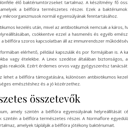
ülönféle élő baktériumtörzseket tartalmaz. A készítmény fő össz
, amelyek a bélflóra természetes részei. Ezek a baktériumok
ny mikroorganizmusok normál egyensúlyának fenntartásához.
otikumos kezelés után, mivel az antibiotikumok nemcsak a káros, h
elyreállításában, csökkentve ezzel a hasmenés és egyéb emészt
el a bélflóra szoros kapcsolatban áll az immunrendszer működésév
formában elérhető, például kapszulák és por formájában is. A 
okba vagy ételekbe. A Linex szedése általában biztonságos, 
ergiás reakciók. Ezért érdemes orvos vagy gyógyszerész tanácsát k
lehet a bélflóra támogatására, különösen antibiotikumos keze
zséges emésztéshez és a jó közérzethez.
szetes összetevők
m, amely szintén a bélflóra egyensúlyának helyreállítását cé
k szintén a bélflóra természetes részei. A Normaflore egyedül
talmaz, amelyek táplálják a bélflóra jótékony baktériumait.