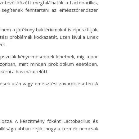
etevői között megtalálhatók a Lactobacillus,
 segítenek fenntartani az emésztőrendszer
anem a jótékony baktériumokat is elpusztítják.
ési problémák kockázatát. Ezen kívül a Linex
el.
kapszulák kényelmesebbek lehetnek, míg a por
azonban, mint minden probiotikum esetében,
érni a használat előtt.
lések után vagy emésztési zavarok esetén. A
lozza. A készítmény főként Lactobacillus és
állósága abban rejlik, hogy a termék nemcsak