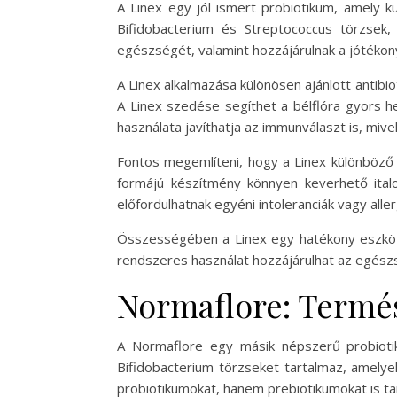
A Linex egy jól ismert probiotikum, amely k
Bifidobacterium és Streptococcus törzsek
egészségét, valamint hozzájárulnak a jótéko
A Linex alkalmazása különösen ajánlott antibi
A Linex szedése segíthet a bélflóra gyors h
használata javíthatja az immunválaszt is, miv
Fontos megemlíteni, hogy a Linex különböző 
formájú készítmény könnyen keverhető ital
előfordulhatnak egyéni intoleranciák vagy all
Összességében a Linex egy hatékony eszköz 
rendszeres használat hozzájárulhat az egés
Normaflore: Termé
A Normaflore egy másik népszerű probiotiku
Bifidobacterium törzseket tartalmaz, amelye
probiotikumokat, hanem prebiotikumokat is tar