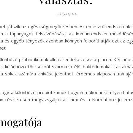
2025.07.10.
epet játszik az egészségmegőrzésben. Az emésztőrendszerünk 
an a tápanyagok felszívódására, az immunrendszer működésér
lata és egyéb tényezők azonban könnyen felboríthatják ezt az eg
et.
 különböző probiotikumok állnak rendelkezésre a piacon. Két né
k különböző törzsekből származó élő baktériumokat tartalmazn
sa sokak számára kihívást jelenthet, érdemes alaposan utánajá
 hogy a különböző probiotikumok hogyan működnek, milyen hatás
 részletesen megvizsgáljuk a Linex és a Normaflore jellemzői
ámogatója