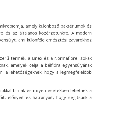
mikrobiomja, amely különböző baktériumok és
e és az általános közérzetünkre. A modern
yensúlyt, ami különféle emésztési zavarokhoz
pszerű termék, a Linex és a Normaflore, sokak
ak, amelyek célja a bélflóra egyensúlyának
rni a lehetőségeknek, hogy a legmegfelelőbb
okkal bírnak és milyen esetekben lehetnek a
t, előnyeit és hátrányait, hogy segítsünk a