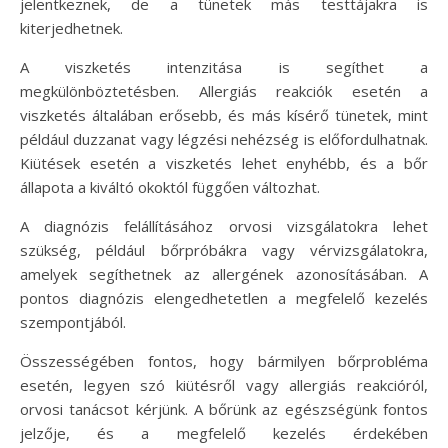
jelentkeznek, de a tünetek más testtájakra is
kiterjedhetnek.
A viszketés intenzitása is segíthet a
megkülönböztetésben. Allergiás reakciók esetén a
viszketés általában erősebb, és más kísérő tünetek, mint
például duzzanat vagy légzési nehézség is előfordulhatnak.
Kiütések esetén a viszketés lehet enyhébb, és a bőr
állapota a kiváltó okoktól függően változhat.
A diagnózis felállításához orvosi vizsgálatokra lehet
szükség, például bőrpróbákra vagy vérvizsgálatokra,
amelyek segíthetnek az allergének azonosításában. A
pontos diagnózis elengedhetetlen a megfelelő kezelés
szempontjából.
Összességében fontos, hogy bármilyen bőrprobléma
esetén, legyen szó kiütésről vagy allergiás reakcióról,
orvosi tanácsot kérjünk. A bőrünk az egészségünk fontos
jelzője, és a megfelelő kezelés érdekében