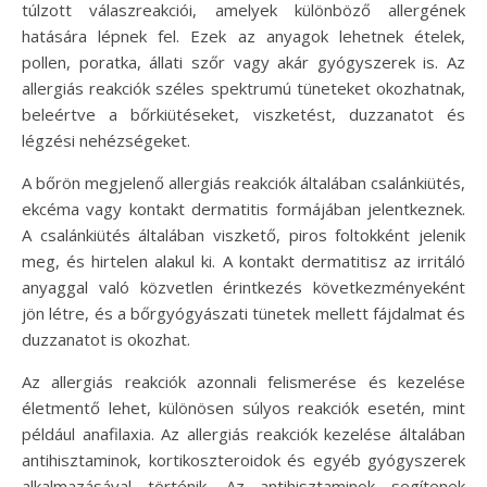
túlzott válaszreakciói, amelyek különböző allergének
hatására lépnek fel. Ezek az anyagok lehetnek ételek,
pollen, poratka, állati szőr vagy akár gyógyszerek is. Az
allergiás reakciók széles spektrumú tüneteket okozhatnak,
beleértve a bőrkiütéseket, viszketést, duzzanatot és
légzési nehézségeket.
A bőrön megjelenő allergiás reakciók általában csalánkiütés,
ekcéma vagy kontakt dermatitis formájában jelentkeznek.
A csalánkiütés általában viszkető, piros foltokként jelenik
meg, és hirtelen alakul ki. A kontakt dermatitisz az irritáló
anyaggal való közvetlen érintkezés következményeként
jön létre, és a bőrgyógyászati tünetek mellett fájdalmat és
duzzanatot is okozhat.
Az allergiás reakciók azonnali felismerése és kezelése
életmentő lehet, különösen súlyos reakciók esetén, mint
például anafilaxia. Az allergiás reakciók kezelése általában
antihisztaminok, kortikoszteroidok és egyéb gyógyszerek
alkalmazásával történik. Az antihisztaminok segítenek