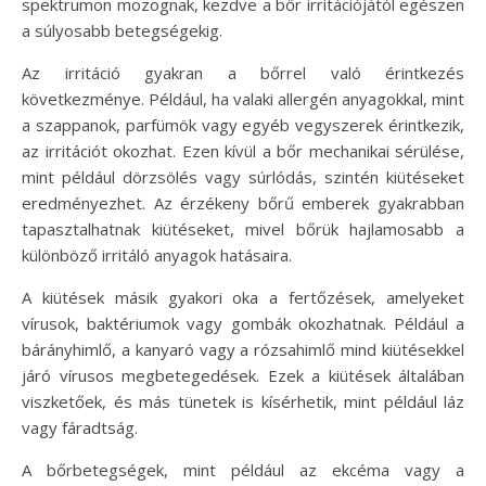
spektrumon mozognak, kezdve a bőr irritációjától egészen
a súlyosabb betegségekig.
Az irritáció gyakran a bőrrel való érintkezés
következménye. Például, ha valaki allergén anyagokkal, mint
a szappanok, parfümök vagy egyéb vegyszerek érintkezik,
az irritációt okozhat. Ezen kívül a bőr mechanikai sérülése,
mint például dörzsölés vagy súrlódás, szintén kiütéseket
eredményezhet. Az érzékeny bőrű emberek gyakrabban
tapasztalhatnak kiütéseket, mivel bőrük hajlamosabb a
különböző irritáló anyagok hatásaira.
A kiütések másik gyakori oka a fertőzések, amelyeket
vírusok, baktériumok vagy gombák okozhatnak. Például a
bárányhimlő, a kanyaró vagy a rózsahimlő mind kiütésekkel
járó vírusos megbetegedések. Ezek a kiütések általában
viszketőek, és más tünetek is kísérhetik, mint például láz
vagy fáradtság.
A bőrbetegségek, mint például az ekcéma vagy a