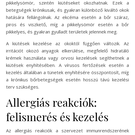
pikkelysömör, szintén kiütéseket okozhatnak. Ezek a
betegségek krónikusak, és gyakran különböző kiváltó okok
hatására fellángolnak. Az ekcéma esetén a bőr száraz,
piros és viszkető, míg a pikkelysömör esetén a bőr
pikkelyes, és gyakran gyulladt területek jelennek meg.
A kiütések kezelése az okoktól függően változik. Az
irritációt okozó anyagok elkerülése, megfelelő hidratáló
krémek használata vagy orvosi kezelések segíthetnek a
kiütések enyhítésében. A vírusos fertőzések esetén a
kezelés általában a tünetek enyhítésére összpontosít, míg
a krónikus bőrbetegségek esetén hosszú távú kezelési
terv szükséges.
Allergiás reakciók:
felismerés és kezelés
Az allergiás reakciók a szervezet immunrendszerének