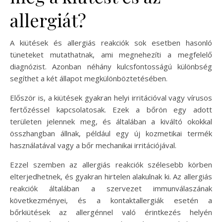
allergiát?
A kiütések és allergiás reakciók sok esetben hasonló
tüneteket mutathatnak, ami megnehezíti a megfelelő
diagnózist. Azonban néhány kulcsfontosságú különbség
segíthet a két állapot megkülönböztetésében.
Először is, a kiütések gyakran helyi irritációval vagy vírusos
fertőzéssel kapcsolatosak. Ezek a bőrön egy adott
területen jelennek meg, és általában a kiváltó okokkal
összhangban állnak, például egy új kozmetikai termék
használatával vagy a bőr mechanikai irritációjával.
Ezzel szemben az allergiás reakciók szélesebb körben
elterjedhetnek, és gyakran hirtelen alakulnak ki. Az allergiás
reakciók általában a szervezet immunválaszának
következményei, és a kontaktallergiák esetén a
bőrkiütések az allergénnel való érintkezés helyén