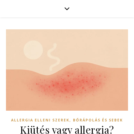
,
ALLERGIA ELLENI SZEREK
BŐRÁPOLÁS ÉS SEBEK
Kiütés vagy allergia?