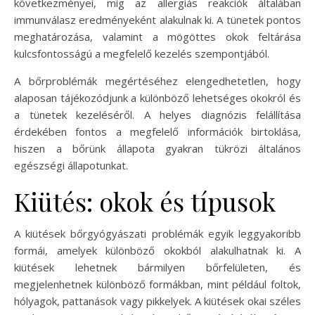
következményei, míg az allergiás reakciók általában
immunválasz eredményeként alakulnak ki. A tünetek pontos
meghatározása, valamint a mögöttes okok feltárása
kulcsfontosságú a megfelelő kezelés szempontjából.
A bőrproblémák megértéséhez elengedhetetlen, hogy
alaposan tájékozódjunk a különböző lehetséges okokról és
a tünetek kezeléséről. A helyes diagnózis felállítása
érdekében fontos a megfelelő információk birtoklása,
hiszen a bőrünk állapota gyakran tükrözi általános
egészségi állapotunkat.
Kiütés: okok és típusok
A kiütések bőrgyógyászati problémák egyik leggyakoribb
formái, amelyek különböző okokból alakulhatnak ki. A
kiütések lehetnek bármilyen bőrfelületen, és
megjelenhetnek különböző formákban, mint például foltok,
hólyagok, pattanások vagy pikkelyek. A kiütések okai széles