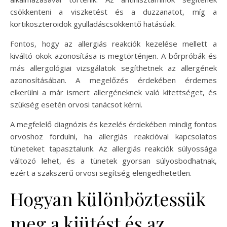
csökkenteni a viszketést és a duzzanatot, míg a
kortikoszteroidok gyulladáscsökkentő hatásúak.
Fontos, hogy az allergiás reakciók kezelése mellett a
kiváltó okok azonosítása is megtörténjen. A bőrpróbák és
más allergológiai vizsgálatok segíthetnek az allergének
azonosításában. A megelőzés érdekében érdemes
elkerülni a már ismert allergéneknek való kitettséget, és
szükség esetén orvosi tanácsot kérni.
A megfelelő diagnózis és kezelés érdekében mindig fontos
orvoshoz fordulni, ha allergiás reakcióval kapcsolatos
tüneteket tapasztalunk. Az allergiás reakciók súlyossága
változó lehet, és a tünetek gyorsan súlyosbodhatnak,
ezért a szakszerű orvosi segítség elengedhetetlen.
Hogyan különböztessük
meg a kiütést és az