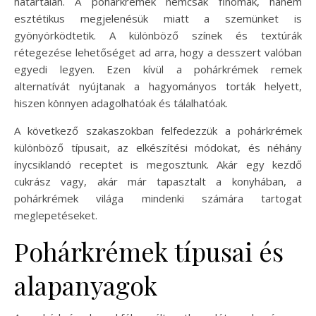
határtalan. A pohárkrémek nemcsak finomak, hanem
esztétikus megjelenésük miatt a szemünket is
gyönyörködtetik. A különböző színek és textúrák
rétegezése lehetőséget ad arra, hogy a desszert valóban
egyedi legyen. Ezen kívül a pohárkrémek remek
alternatívát nyújtanak a hagyományos torták helyett,
hiszen könnyen adagolhatóak és tálalhatóak.
A következő szakaszokban felfedezzük a pohárkrémek
különböző típusait, az elkészítési módokat, és néhány
ínycsiklandó receptet is megosztunk. Akár egy kezdő
cukrász vagy, akár már tapasztalt a konyhában, a
pohárkrémek világa mindenki számára tartogat
meglepetéseket.
Pohárkrémek típusai és
alapanyagok