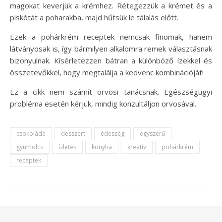
magokat keverjük a krémhez. Rétegezzük a krémet és a
piskótát a poharakba, majd hűtsük le tálalás előtt.
Ezek a pohárkrém receptek nemcsak finomak, hanem
látványosak is, így bármilyen alkalomra remek választásnak
bizonyulnak. Kísérletezzen bátran a különböző ízekkel és
összetevőkkel, hogy megtalálja a kedvenc kombinációját!
Ez a cikk nem számít orvosi tanácsnak. Egészségügyi
probléma esetén kérjük, mindig konzultáljon orvosával.
csokoládé
desszert
édesség
egyszerű
gyümölcs
ízletes
konyha
kreatív
pohárkrém
receptek