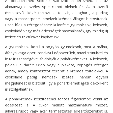
A pohárkrémek sokféle változatban léteznek, és az
alapanyagok széles spektrumot ölelnek fel. Az alapvető
összetevők közé tartozik a tejszín, a joghurt, a puding
vagy a mascarpone, amelyek krémes állagot biztosítanak.
Ezen kívül a rétegezéshez különféle gyümölcsök, kekszek,
csokoládé vagy más édességek használhatók, így mindig új
ízeket és textúrákat kaphatunk.
A gyümölcsök közül a bogyós gyümölcsök, mint a málna,
áfonya vagy eper, rendkívül népszerűek, mivel színükkel és
ízük frissességével feldobják a pohárkrémeket. A kekszek,
például a darált Oreo vagy a piskóta, ropogós réteget
adnak, amely kontrasztot teremt a krémes töltelékkel. A
csokoládé pedig nemcsak ízletes, hanem egyedi
megjelenést is biztosít, így a pohárkrémek igazi dekorként
is szolgálhatnak.
A pohárkrémek készítésénél fontos figyelembe venni az
édesítést is. A cukor mellett használhatunk mézet,
juharszirupot vagy akár természetes édesítőszereket is.