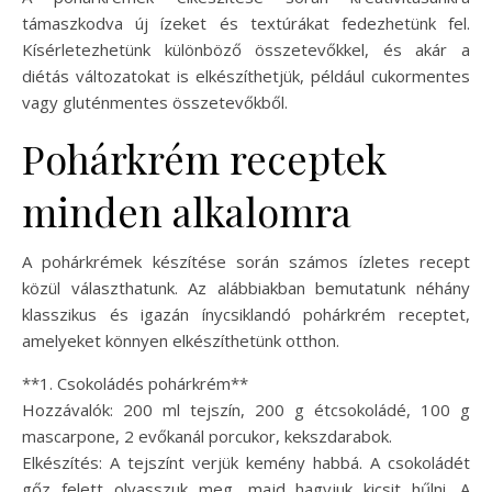
támaszkodva új ízeket és textúrákat fedezhetünk fel.
Kísérletezhetünk különböző összetevőkkel, és akár a
diétás változatokat is elkészíthetjük, például cukormentes
vagy gluténmentes összetevőkből.
Pohárkrém receptek
minden alkalomra
A pohárkrémek készítése során számos ízletes recept
közül választhatunk. Az alábbiakban bemutatunk néhány
klasszikus és igazán ínycsiklandó pohárkrém receptet,
amelyeket könnyen elkészíthetünk otthon.
**1. Csokoládés pohárkrém**
Hozzávalók: 200 ml tejszín, 200 g étcsokoládé, 100 g
mascarpone, 2 evőkanál porcukor, kekszdarabok.
Elkészítés: A tejszínt verjük kemény habbá. A csokoládét
gőz felett olvasszuk meg, majd hagyjuk kicsit hűlni. A