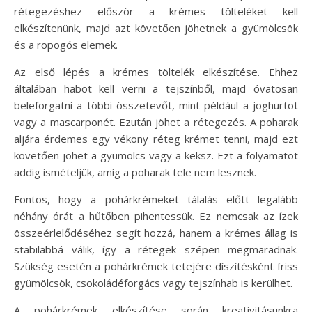
rétegezéshez először a krémes tölteléket kell
elkészítenünk, majd azt követően jöhetnek a gyümölcsök
és a ropogós elemek.
Az első lépés a krémes töltelék elkészítése. Ehhez
általában habot kell verni a tejszínből, majd óvatosan
beleforgatni a többi összetevőt, mint például a joghurtot
vagy a mascarponét. Ezután jöhet a rétegezés. A poharak
aljára érdemes egy vékony réteg krémet tenni, majd ezt
követően jöhet a gyümölcs vagy a keksz. Ezt a folyamatot
addig ismételjük, amíg a poharak tele nem lesznek.
Fontos, hogy a pohárkrémeket tálalás előtt legalább
néhány órát a hűtőben pihentessük. Ez nemcsak az ízek
összeérlelődéséhez segít hozzá, hanem a krémes állag is
stabilabbá válik, így a rétegek szépen megmaradnak.
Szükség esetén a pohárkrémek tetejére díszítésként friss
gyümölcsök, csokoládéforgács vagy tejszínhab is kerülhet.
A pohárkrémek elkészítése során kreativitásunkra