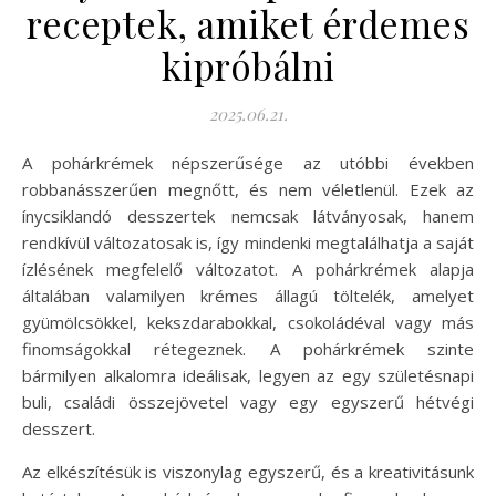
receptek, amiket érdemes
kipróbálni
2025.06.21.
A pohárkrémek népszerűsége az utóbbi években
robbanásszerűen megnőtt, és nem véletlenül. Ezek az
ínycsiklandó desszertek nemcsak látványosak, hanem
rendkívül változatosak is, így mindenki megtalálhatja a saját
ízlésének megfelelő változatot. A pohárkrémek alapja
általában valamilyen krémes állagú töltelék, amelyet
gyümölcsökkel, kekszdarabokkal, csokoládéval vagy más
finomságokkal rétegeznek. A pohárkrémek szinte
bármilyen alkalomra ideálisak, legyen az egy születésnapi
buli, családi összejövetel vagy egy egyszerű hétvégi
desszert.
Az elkészítésük is viszonylag egyszerű, és a kreativitásunk