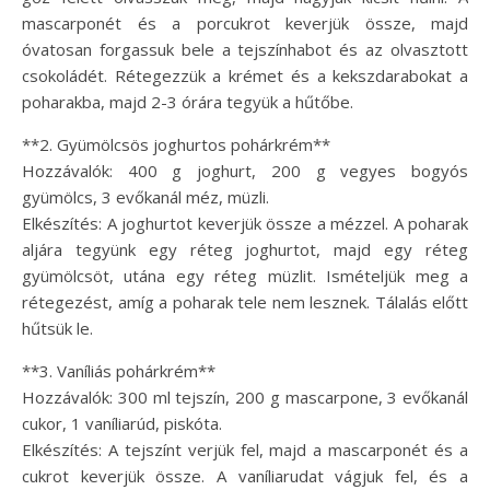
mascarponét és a porcukrot keverjük össze, majd
óvatosan forgassuk bele a tejszínhabot és az olvasztott
csokoládét. Rétegezzük a krémet és a kekszdarabokat a
poharakba, majd 2-3 órára tegyük a hűtőbe.
**2. Gyümölcsös joghurtos pohárkrém**
Hozzávalók: 400 g joghurt, 200 g vegyes bogyós
gyümölcs, 3 evőkanál méz, müzli.
Elkészítés: A joghurtot keverjük össze a mézzel. A poharak
aljára tegyünk egy réteg joghurtot, majd egy réteg
gyümölcsöt, utána egy réteg müzlit. Ismételjük meg a
rétegezést, amíg a poharak tele nem lesznek. Tálalás előtt
hűtsük le.
**3. Vaníliás pohárkrém**
Hozzávalók: 300 ml tejszín, 200 g mascarpone, 3 evőkanál
cukor, 1 vaníliarúd, piskóta.
Elkészítés: A tejszínt verjük fel, majd a mascarponét és a
cukrot keverjük össze. A vaníliarudat vágjuk fel, és a