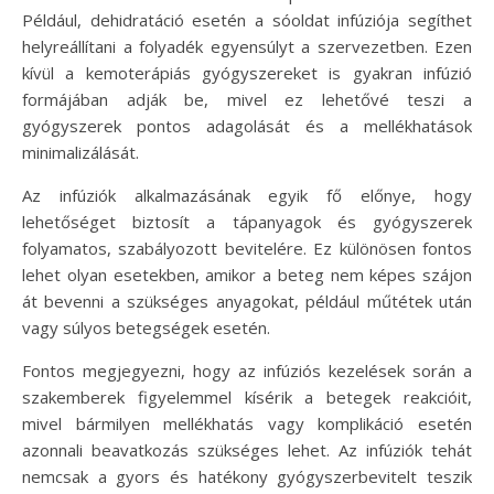
Például, dehidratáció esetén a sóoldat infúziója segíthet
helyreállítani a folyadék egyensúlyt a szervezetben. Ezen
kívül a kemoterápiás gyógyszereket is gyakran infúzió
formájában adják be, mivel ez lehetővé teszi a
gyógyszerek pontos adagolását és a mellékhatások
minimalizálását.
Az infúziók alkalmazásának egyik fő előnye, hogy
lehetőséget biztosít a tápanyagok és gyógyszerek
folyamatos, szabályozott bevitelére. Ez különösen fontos
lehet olyan esetekben, amikor a beteg nem képes szájon
át bevenni a szükséges anyagokat, például műtétek után
vagy súlyos betegségek esetén.
Fontos megjegyezni, hogy az infúziós kezelések során a
szakemberek figyelemmel kísérik a betegek reakcióit,
mivel bármilyen mellékhatás vagy komplikáció esetén
azonnali beavatkozás szükséges lehet. Az infúziók tehát
nemcsak a gyors és hatékony gyógyszerbevitelt teszik