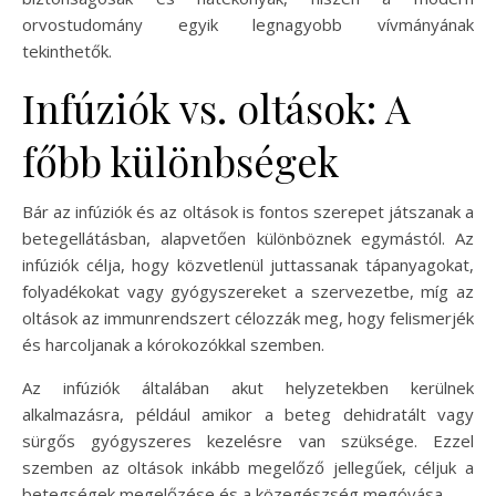
orvostudomány egyik legnagyobb vívmányának
tekinthetők.
Infúziók vs. oltások: A
főbb különbségek
Bár az infúziók és az oltások is fontos szerepet játszanak a
betegellátásban, alapvetően különböznek egymástól. Az
infúziók célja, hogy közvetlenül juttassanak tápanyagokat,
folyadékokat vagy gyógyszereket a szervezetbe, míg az
oltások az immunrendszert célozzák meg, hogy felismerjék
és harcoljanak a kórokozókkal szemben.
Az infúziók általában akut helyzetekben kerülnek
alkalmazásra, például amikor a beteg dehidratált vagy
sürgős gyógyszeres kezelésre van szüksége. Ezzel
szemben az oltások inkább megelőző jellegűek, céljuk a
betegségek megelőzése és a közegészség megóvása.