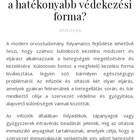
a hatékonyabb védekezési
forma?
2025.03.03.
A modern orvostudomány folyamatos fejlődése lehetővé
teszi, hogy számos különböző kezelési módszert és
eljárást alkalmazzunk a betegségek megelőzésére és
kezelésére. Különösen fontos a megfelelő kezelési forma
kiválasztása, legyen szó bármilyen egészségügyi
problémáról. Az infúziók és oltások két olyan eljárás,
amelyek gyakran felmerülnek a betegellátás során, és bár
mindkettő célja a szervezet védelme és gyógyítása,
alapvető különbségek vannak közöttük.
Az infúziók általában folyadékok, tápanyagok vagy
gyógyszerek intravénás beadását jelentik, míg az oltások
immunizáló anyagokat tartalmaznak, amelyek célja, hogy a
szervezet immunválaszát serkentsék egy adott betegség