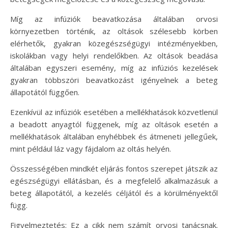
Míg az infúziók beavatkozása általában orvosi
környezetben történik, az oltások szélesebb körben
elérhetők, gyakran közegészségügyi intézményekben,
iskolákban vagy helyi rendelőkben. Az oltások beadása
általában egyszeri esemény, míg az infúziós kezelések
gyakran többszöri beavatkozást igényelnek a beteg
állapotától függően.
Ezenkívül az infúziók esetében a mellékhatások közvetlenül
a beadott anyagtól függenek, míg az oltások esetén a
mellékhatások általában enyhébbek és átmeneti jellegűek,
mint például láz vagy fájdalom az oltás helyén.
Összességében mindkét eljárás fontos szerepet játszik az
egészségügyi ellátásban, és a megfelelő alkalmazásuk a
beteg állapotától, a kezelés céljától és a körülményektől
függ.
Figyelmeztetés: Ez a cikk nem számít orvosi tanácsnak.