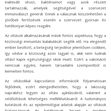
inaktivált vírust, baktériumot vagy azok részeit
tartalmazzák, amelyek segítségével a szervezet
immunválaszt generál. Ennek a válasznak köszönhetően a
jövőbeli fertőzések esetén a szervezet gyorsan és
hatékonyan képes reagálni.
Az oltások alkalmazásának másik fontos aspektusa, hogy a
közösségi immunitás kialakulását segítik elő. Ha elegendő
ember beoltott, a betegség terjedése jelentősen csökken,
így védve a közösség azon tagjait is, akik nem tudnak
oltást kapni egészségügyi okok miatt. Ezért a vakcináció
nemcsak egyéni, hanem társadalmi szempontból is
kiemelten fontos.
Az oltásokkal kapcsolatos információk folyamatosan
fejlődnek, ezért elengedhetetlen, hogy a lakosság
naprakész legyen az oltási ajánlásokról, valamint a
védőoltások lehetséges mellékhatásairól. A tudományos
kutatások és az epidemiológiai adatok alapján az oltások
biztonságosak és hatékonyak, hiszen a modern