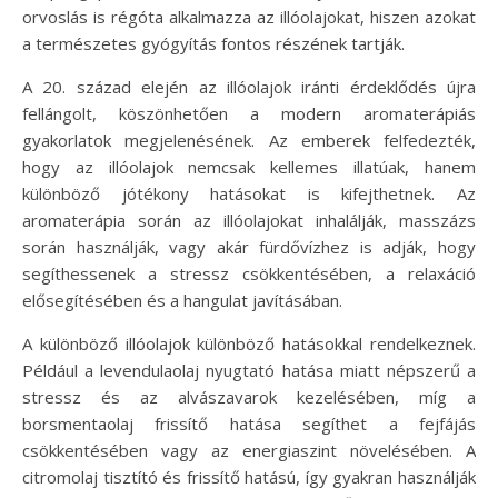
orvoslás is régóta alkalmazza az illóolajokat, hiszen azokat
a természetes gyógyítás fontos részének tartják.
A 20. század elején az illóolajok iránti érdeklődés újra
fellángolt, köszönhetően a modern aromaterápiás
gyakorlatok megjelenésének. Az emberek felfedezték,
hogy az illóolajok nemcsak kellemes illatúak, hanem
különböző jótékony hatásokat is kifejthetnek. Az
aromaterápia során az illóolajokat inhalálják, masszázs
során használják, vagy akár fürdővízhez is adják, hogy
segíthessenek a stressz csökkentésében, a relaxáció
elősegítésében és a hangulat javításában.
A különböző illóolajok különböző hatásokkal rendelkeznek.
Például a levendulaolaj nyugtató hatása miatt népszerű a
stressz és az alvászavarok kezelésében, míg a
borsmentaolaj frissítő hatása segíthet a fejfájás
csökkentésében vagy az energiaszint növelésében. A
citromolaj tisztító és frissítő hatású, így gyakran használják