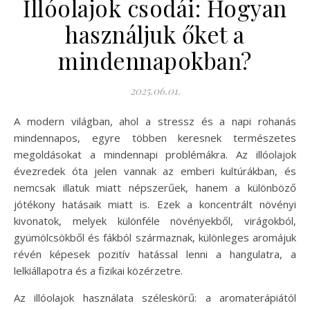
Illóolajok csodái: Hogyan
használjuk őket a
mindennapokban?
2025.06.01.
A modern világban, ahol a stressz és a napi rohanás
mindennapos, egyre többen keresnek természetes
megoldásokat a mindennapi problémákra. Az illóolajok
évezredek óta jelen vannak az emberi kultúrákban, és
nemcsak illatuk miatt népszerűek, hanem a különböző
jótékony hatásaik miatt is. Ezek a koncentrált növényi
kivonatok, melyek különféle növényekből, virágokból,
gyümölcsökből és fákból származnak, különleges aromájuk
révén képesek pozitív hatással lenni a hangulatra, a
lelkiállapotra és a fizikai közérzetre.
Az illóolajok használata széleskörű: a aromaterápiától