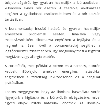
tulajdonságairól, így gyakran használják a bőrápolásban,
különösen aknés bőr esetén. A teafaolaj alkalmazása
segíthet a gyulladások csökkentésében és a bőr tisztán
tartásában.
A borsmentaolaj frissítő hatású, és gyakran használják
emésztési problémák esetén. Inhalálva vagy
masszázsolajként alkalmazva enyhítheti a fejfájást és a
migrént is. Ezen kívül a borsmentaolaj segíthet a
légzőrendszer frissítésében, így megkönnyítheti a légzést
megfázás vagy allergia esetén.
A citrusfélék, mint például a citrom és a narancs, szintén
kedvelt illóolajok, amelyek energikus hatásukkal
segíthetnek a fáradtság leküzdésében és a hangulat
javításában.
Fontos megjegyezni, hogy az illóolajok használata során
figyeljünk a hígításra és a bőrpróbák elvégzésére, mivel
egyes olajok irritáló hatásúak lehetnek. Az illóolajok