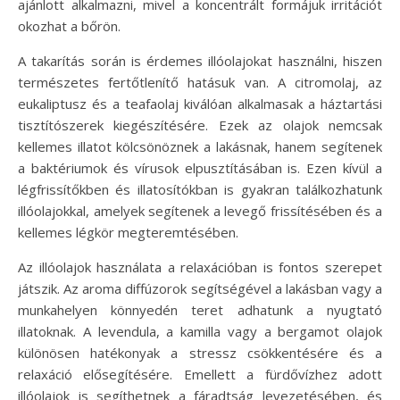
ajánlott alkalmazni, mivel a koncentrált formájuk irritációt
okozhat a bőrön.
A takarítás során is érdemes illóolajokat használni, hiszen
természetes fertőtlenítő hatásuk van. A citromolaj, az
eukaliptusz és a teafaolaj kiválóan alkalmasak a háztartási
tisztítószerek kiegészítésére. Ezek az olajok nemcsak
kellemes illatot kölcsönöznek a lakásnak, hanem segítenek
a baktériumok és vírusok elpusztításában is. Ezen kívül a
légfrissítőkben és illatosítókban is gyakran találkozhatunk
illóolajokkal, amelyek segítenek a levegő frissítésében és a
kellemes légkör megteremtésében.
Az illóolajok használata a relaxációban is fontos szerepet
játszik. Az aroma diffúzorok segítségével a lakásban vagy a
munkahelyen könnyedén teret adhatunk a nyugtató
illatoknak. A levendula, a kamilla vagy a bergamot olajok
különösen hatékonyak a stressz csökkentésére és a
relaxáció elősegítésére. Emellett a fürdővízhez adott
illóolajok is segíthetnek a fáradtság levezetésében, és