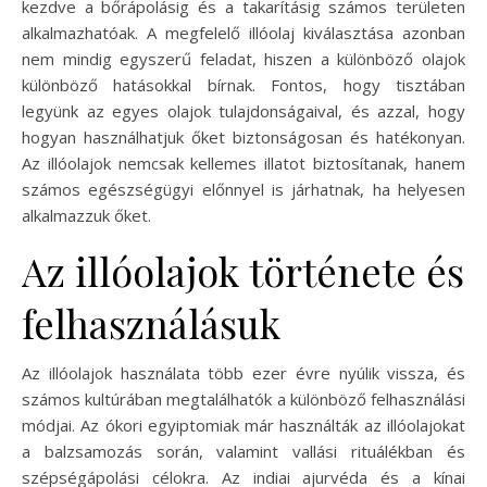
kezdve a bőrápolásig és a takarításig számos területen
alkalmazhatóak. A megfelelő illóolaj kiválasztása azonban
nem mindig egyszerű feladat, hiszen a különböző olajok
különböző hatásokkal bírnak. Fontos, hogy tisztában
legyünk az egyes olajok tulajdonságaival, és azzal, hogy
hogyan használhatjuk őket biztonságosan és hatékonyan.
Az illóolajok nemcsak kellemes illatot biztosítanak, hanem
számos egészségügyi előnnyel is járhatnak, ha helyesen
alkalmazzuk őket.
Az illóolajok története és
felhasználásuk
Az illóolajok használata több ezer évre nyúlik vissza, és
számos kultúrában megtalálhatók a különböző felhasználási
módjai. Az ókori egyiptomiak már használták az illóolajokat
a balzsamozás során, valamint vallási rituálékban és
szépségápolási célokra. Az indiai ajurvéda és a kínai