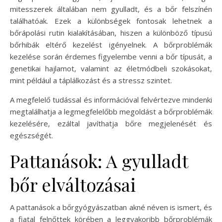
mitesszerek általában nem gyulladt, és a bőr felszínén
találhatóak. Ezek a különbségek fontosak lehetnek a
bőrápolási rutin kialakításában, hiszen a különböző típusú
bőrhibák eltérő kezelést igényelnek. A bőrproblémák
kezelése során érdemes figyelembe venni a bőr típusát, a
genetikai hajlamot, valamint az életmódbeli szokásokat,
mint például a táplálkozást és a stressz szintet.
A megfelelő tudással és információval felvértezve mindenki
megtalálhatja a legmegfelelőbb megoldást a bőrproblémák
kezelésére, ezáltal javíthatja bőre megjelenését és
egészségét.
Pattanások: A gyulladt
bőr elváltozásai
A pattanások a bőrgyógyászatban akné néven is ismert, és
a fiatal felnőttek körében a leggyakoribb bőrproblémák