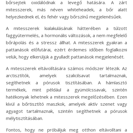
bőrsejtek oxidálódnak a levegő hatására. A zárt
mitesszerek, más néven whiteheadek, a bőr alatt
helyezkednek el, és fehér vagy bőrszínű megjelenésűek.
A mitesszerek kialakulásának hátterében a túlzott
faggyútermelés, a hormonális változások, a nem megfelelő
bőrápolás és a stressz állhat. A mitesszerek gyakran a
pattanások előfutárai, ezért érdemes időben foglalkozni
velük, hogy elkerüljük a gyulladt pattanások megjelenését.
A mitesszerek eltávolítására számos módszer létezik. Az
arctisztítók, amelyek szalicilsavat tartalmaznak,
segíthetnek a pórusok tisztításában. A hámlasztó
termékek, mint például a gyümölcssavak, szintén
hatékonyak lehetnek a mitesszerek megelőzésében. Ezen
kívül a bőrtisztító maszkok, amelyek aktív szenet vagy
agyagot tartalmaznak, szintén segíthetnek a pórusok
mélytisztításában.
Fontos, hogy ne próbáljuk meg otthon eltávolítani a