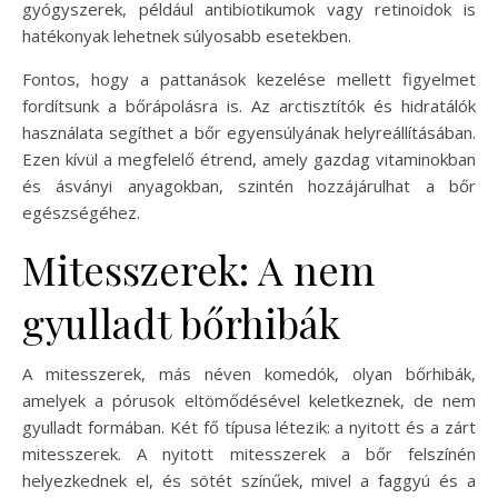
gyógyszerek, például antibiotikumok vagy retinoidok is
hatékonyak lehetnek súlyosabb esetekben.
Fontos, hogy a pattanások kezelése mellett figyelmet
fordítsunk a bőrápolásra is. Az arctisztítók és hidratálók
használata segíthet a bőr egyensúlyának helyreállításában.
Ezen kívül a megfelelő étrend, amely gazdag vitaminokban
és ásványi anyagokban, szintén hozzájárulhat a bőr
egészségéhez.
Mitesszerek: A nem
gyulladt bőrhibák
A mitesszerek, más néven komedók, olyan bőrhibák,
amelyek a pórusok eltömődésével keletkeznek, de nem
gyulladt formában. Két fő típusa létezik: a nyitott és a zárt
mitesszerek. A nyitott mitesszerek a bőr felszínén
helyezkednek el, és sötét színűek, mivel a faggyú és a