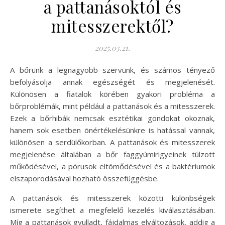
a pattanásoktól és
mitesszerektől?
2025.03.21.
A bőrünk a legnagyobb szervünk, és számos tényező
befolyásolja annak egészségét és megjelenését.
Különösen a fiatalok körében gyakori probléma a
bőrproblémák, mint például a pattanások és a mitesszerek.
Ezek a bőrhibák nemcsak esztétikai gondokat okoznak,
hanem sok esetben önértékelésünkre is hatással vannak,
különösen a serdülőkorban. A pattanások és mitesszerek
megjelenése általában a bőr faggyúmirigyeinek túlzott
működésével, a pórusok eltömődésével és a baktériumok
elszaporodásával hozható összefüggésbe.
A pattanások és mitesszerek közötti különbségek
ismerete segíthet a megfelelő kezelés kiválasztásában.
Míg a pattanások gyulladt, fájdalmas elváltozások, addig a