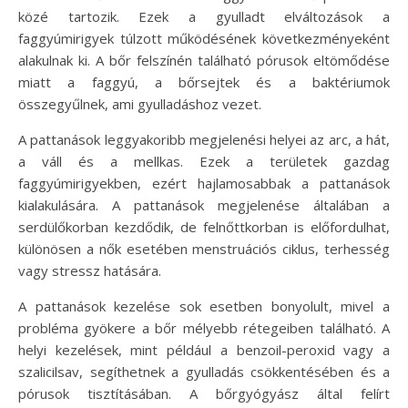
közé tartozik. Ezek a gyulladt elváltozások a
faggyúmirigyek túlzott működésének következményeként
alakulnak ki. A bőr felszínén található pórusok eltömődése
miatt a faggyú, a bőrsejtek és a baktériumok
összegyűlnek, ami gyulladáshoz vezet.
A pattanások leggyakoribb megjelenési helyei az arc, a hát,
a váll és a mellkas. Ezek a területek gazdag
faggyúmirigyekben, ezért hajlamosabbak a pattanások
kialakulására. A pattanások megjelenése általában a
serdülőkorban kezdődik, de felnőttkorban is előfordulhat,
különösen a nők esetében menstruációs ciklus, terhesség
vagy stressz hatására.
A pattanások kezelése sok esetben bonyolult, mivel a
probléma gyökere a bőr mélyebb rétegeiben található. A
helyi kezelések, mint például a benzoil-peroxid vagy a
szalicilsav, segíthetnek a gyulladás csökkentésében és a
pórusok tisztításában. A bőrgyógyász által felírt