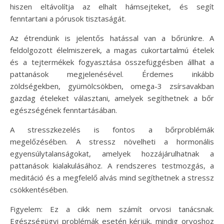
hiszen eltávolítja az elhalt hámsejteket, és segít
fenntartani a pórusok tisztaságát.
Az étrendünk is jelentős hatással van a bőrünkre. A
feldolgozott élelmiszerek, a magas cukortartalmú ételek
és a tejtermékek fogyasztása összefüggésben állhat a
pattanások megjelenésével. Érdemes inkább
zöldségekben, gyümölcsökben, omega-3 zsírsavakban
gazdag ételeket választani, amelyek segíthetnek a bőr
egészségének fenntartásában.
A stresszkezelés is fontos a bőrproblémák
megelőzésében. A stressz növelheti a hormonális
egyensúlytalanságokat, amelyek hozzájárulhatnak a
pattanások kialakulásához. A rendszeres testmozgás, a
meditáció és a megfelelő alvás mind segíthetnek a stressz
csökkentésében.
Figyelem: Ez a cikk nem számít orvosi tanácsnak.
Egészségügyi problémák esetén kérjük, mindig orvoshoz