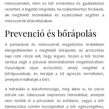
mitesszereket, mert ez bőr irritációhoz és gyulladáshoz
vezethet. A legjobb megoldás, ha szakemberhez fordulunk,
aki megfelelő technikákkal és eszközökkel segíthet a
mitesszerek eltávolításában.
Prevenció és bőrápolás
A pattanások és mitesszerek megelőzése érdekében
elengedhetetlen a megfelelő bőrápolás. Az arctisztítás
napi rutin része kell, hogy legyen, hiszen a bőr tisztán
tartása segít a pórusok eltömődésének megelőzésében.
Használjunk olyan arctisztítót, amely megfelel a
bőrtípusunknak, és kerüljük a túl agreszív termékeket,
amelyek irritálhatják a bőrt.
A hidratálás is kulcsfontosságú, még akkor is, ha zsíros
bőrünk van. Válasszunk olajmentes hidratálókat, amelyek
nem tömítik el a pórusokat. Az exfoliáció, vagyis a bőr
hámlasztása szintén hozzájárulhat a bőr egészségéhez,