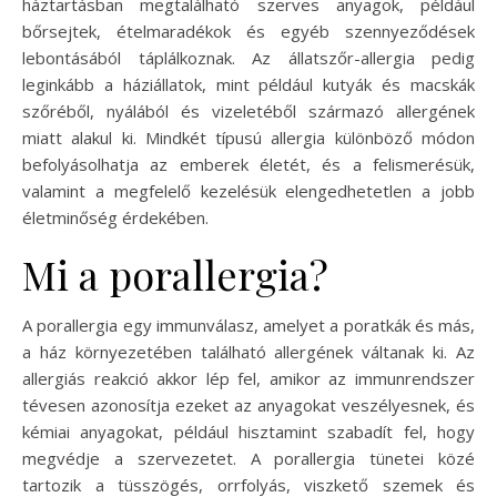
háztartásban megtalálható szerves anyagok, például
bőrsejtek, ételmaradékok és egyéb szennyeződések
lebontásából táplálkoznak. Az állatszőr-allergia pedig
leginkább a háziállatok, mint például kutyák és macskák
szőréből, nyálából és vizeletéből származó allergének
miatt alakul ki. Mindkét típusú allergia különböző módon
befolyásolhatja az emberek életét, és a felismerésük,
valamint a megfelelő kezelésük elengedhetetlen a jobb
életminőség érdekében.
Mi a porallergia?
A porallergia egy immunválasz, amelyet a poratkák és más,
a ház környezetében található allergének váltanak ki. Az
allergiás reakció akkor lép fel, amikor az immunrendszer
tévesen azonosítja ezeket az anyagokat veszélyesnek, és
kémiai anyagokat, például hisztamint szabadít fel, hogy
megvédje a szervezetet. A porallergia tünetei közé
tartozik a tüsszögés, orrfolyás, viszkető szemek és