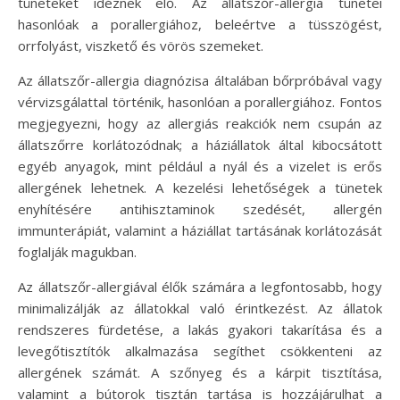
tüneteket idéznek elő. Az állatszőr-allergia tünetei
hasonlóak a porallergiához, beleértve a tüsszögést,
orrfolyást, viszkető és vörös szemeket.
Az állatszőr-allergia diagnózisa általában bőrpróbával vagy
vérvizsgálattal történik, hasonlóan a porallergiához. Fontos
megjegyezni, hogy az allergiás reakciók nem csupán az
állatszőrre korlátozódnak; a háziállatok által kibocsátott
egyéb anyagok, mint például a nyál és a vizelet is erős
allergének lehetnek. A kezelési lehetőségek a tünetek
enyhítésére antihisztaminok szedését, allergén
immunterápiát, valamint a háziállat tartásának korlátozását
foglalják magukban.
Az állatszőr-allergiával élők számára a legfontosabb, hogy
minimalizálják az állatokkal való érintkezést. Az állatok
rendszeres fürdetése, a lakás gyakori takarítása és a
levegőtisztítók alkalmazása segíthet csökkenteni az
allergének számát. A szőnyeg és a kárpit tisztítása,
valamint a bútorok tisztán tartása is hozzájárulhat a