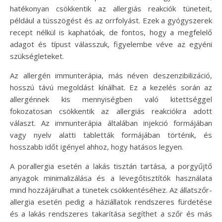
hatékonyan csökkentik az allergiás reakciók tüneteit,
például a tüsszögést és az orrfolyást. Ezek a gyógyszerek
recept nélkül is kaphatóak, de fontos, hogy a megfelelő
adagot és típust válasszuk, figyelembe véve az egyéni
szükségleteket.
Az allergén immunterápia, más néven deszenzibilizáció,
hosszú távú megoldást kínálhat. Ez a kezelés során az
allergénnek kis mennyiségben való kitettséggel
fokozatosan csökkentik az allergiás reakciókra adott
választ. Az immunterápia általában injekció formájában
vagy nyelv alatti tabletták formájában történik, és
hosszabb időt igényel ahhoz, hogy hatásos legyen.
A porallergia esetén a lakás tisztán tartása, a porgyűjtő
anyagok minimalizálása és a levegőtisztítók használata
mind hozzájárulhat a tünetek csökkentéséhez. Az állatszőr-
allergia esetén pedig a háziállatok rendszeres fürdetése
és a lakás rendszeres takarítása segíthet a szőr és más