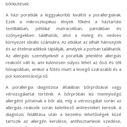
bőrkiütések.
A házi poratkák a leggyakoribb kiváltói a porallergiának.
Ezek a mikroszkopikus lények főként a háztartási
textíliákban, például matracokban, párnákban és
szőnyegekben találhatók, ahol a meleg és nedves
környezet ideális számukra. Az atkákat az elhalt hámsejtek
és az ételmaradékok táplálják, amelyek a porban találhatók.
Az allergiás személyeknél a poratkák jelenléte allergiás
reakciót vált ki, ami különösen súlyos lehet az őszi és téli
hónapokban, amikor a fűtés miatt a levegő szárazabb és a
por koncentrációja nő.
A porallergia diagnózisa általában bőrpróbával vagy
vérvizsgálattal történik. A bőrpróbán kis mennyiségű
allergént juttatnak a bőr alá, míg a vérvizsgálat során az
allergiás reakciók során keletkező antitesteket keresik. A
diagnózis felállítása után a kezelési lehetőségek közé
tartozik az allergén kerülése, antihisztaminok szedése,