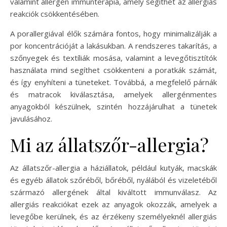
valamint allergén immunterápia, amely segíthet az allergiás
reakciók csökkentésében.
A porallergiával élők számára fontos, hogy minimalizálják a
por koncentrációját a lakásukban. A rendszeres takarítás, a
szőnyegek és textíliák mosása, valamint a levegőtisztítók
használata mind segíthet csökkenteni a poratkák számát,
és így enyhíteni a tüneteket. Továbbá, a megfelelő párnák
és matracok kiválasztása, amelyek allergénmentes
anyagokból készülnek, szintén hozzájárulhat a tünetek
javulásához.
Mi az állatszőr-allergia?
Az állatszőr-allergia a háziállatok, például kutyák, macskák
és egyéb állatok szőréből, bőréből, nyálából és vizeletéből
származó allergének által kiváltott immunválasz. Az
allergiás reakciókat ezek az anyagok okozzák, amelyek a
levegőbe kerülnek, és az érzékeny személyeknél allergiás