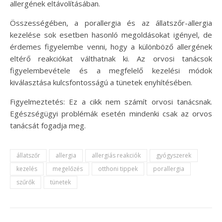
allergének eltávolításában.
Összességében, a porallergia és az állatszőr-allergia
kezelése sok esetben hasonló megoldásokat igényel, de
érdemes figyelembe venni, hogy a különböző allergének
eltérő reakciókat válthatnak ki. Az orvosi tanácsok
figyelembevétele és a megfelelő kezelési módok
kiválasztása kulcsfontosságú a tünetek enyhítésében.
Figyelmeztetés: Ez a cikk nem számít orvosi tanácsnak.
Egészségügyi problémák esetén mindenki csak az orvos
tanácsát fogadja meg.
állatszőr
allergia
allergiás reakciók
gyógyszerek
kezelés
megelőzés
otthoni tippek
porallergia
szűrők
tünetek