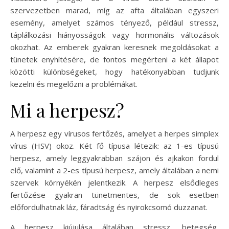
szervezetben marad, míg az afta általában egyszeri
esemény, amelyet számos tényező, például stressz,
táplálkozási hiányosságok vagy hormonális változások
okozhat. Az emberek gyakran keresnek megoldásokat a
tünetek enyhítésére, de fontos megérteni a két állapot
közötti különbségeket, hogy hatékonyabban tudjunk
kezelni és megelőzni a problémákat.
Mi a herpesz?
A herpesz egy vírusos fertőzés, amelyet a herpes simplex
vírus (HSV) okoz. Két fő típusa létezik: az 1-es típusú
herpesz, amely leggyakrabban szájon és ajkakon fordul
elő, valamint a 2-es típusú herpesz, amely általában a nemi
szervek környékén jelentkezik. A herpesz elsődleges
fertőzése gyakran tünetmentes, de sok esetben
előfordulhatnak láz, fáradtság és nyirokcsomó duzzanat.
A herpesz kiújulása általában stressz, betegség,