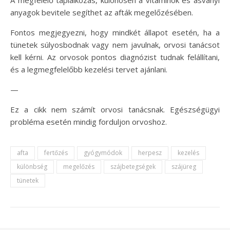
anyagok bevitele segíthet az afták megelőzésében.
Fontos megjegyezni, hogy mindkét állapot esetén, ha a
tünetek súlyosbodnak vagy nem javulnak, orvosi tanácsot
kell kérni. Az orvosok pontos diagnózist tudnak felállítani,
és a legmegfelelőbb kezelési tervet ajánlani.
—
Ez a cikk nem számít orvosi tanácsnak. Egészségügyi
probléma esetén mindig forduljon orvoshoz.
afta
fertőzés
gyógymódok
herpesz
kezelés
különbség
megelőzés
szájbetegségek
szájüreg
tünetek