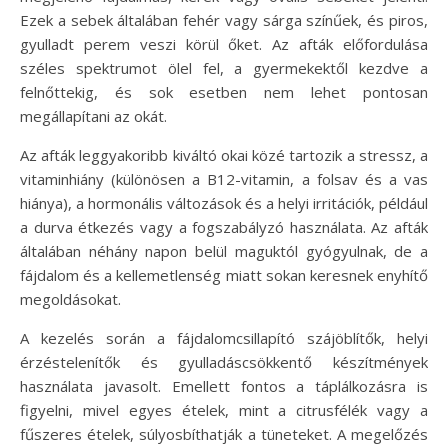
Ezek a sebek általában fehér vagy sárga színűek, és piros,
gyulladt perem veszi körül őket. Az afták előfordulása
széles spektrumot ölel fel, a gyermekektől kezdve a
felnőttekig, és sok esetben nem lehet pontosan
megállapítani az okát.
Az afták leggyakoribb kiváltó okai közé tartozik a stressz, a
vitaminhiány (különösen a B12-vitamin, a folsav és a vas
hiánya), a hormonális változások és a helyi irritációk, például
a durva étkezés vagy a fogszabályzó használata. Az afták
általában néhány napon belül maguktól gyógyulnak, de a
fájdalom és a kellemetlenség miatt sokan keresnek enyhítő
megoldásokat.
A kezelés során a fájdalomcsillapító szájöblítők, helyi
érzéstelenítők és gyulladáscsökkentő készítmények
használata javasolt. Emellett fontos a táplálkozásra is
figyelni, mivel egyes ételek, mint a citrusfélék vagy a
fűszeres ételek, súlyosbíthatják a tüneteket. A megelőzés