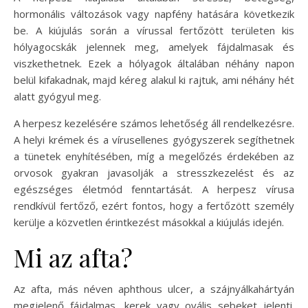
hormonális változások vagy napfény hatására következik
be. A kiújulás során a vírussal fertőzött területen kis
hólyagocskák jelennek meg, amelyek fájdalmasak és
viszkethetnek. Ezek a hólyagok általában néhány napon
belül kifakadnak, majd kéreg alakul ki rajtuk, ami néhány hét
alatt gyógyul meg.
A herpesz kezelésére számos lehetőség áll rendelkezésre.
A helyi krémek és a vírusellenes gyógyszerek segíthetnek
a tünetek enyhítésében, míg a megelőzés érdekében az
orvosok gyakran javasolják a stresszkezelést és az
egészséges életmód fenntartását. A herpesz vírusa
rendkívül fertőző, ezért fontos, hogy a fertőzött személy
kerülje a közvetlen érintkezést másokkal a kiújulás idején.
Mi az afta?
Az afta, más néven aphthous ulcer, a szájnyálkahártyán
megjelenő fájdalmas, kerek vagy ovális sebeket jelenti.