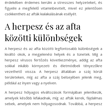
érdekében érdemes kerülni a stresszes helyzeteket, és
figyelni a megfelelő vitaminbevitelt, mivel ez jelentősen
csökkentheti az afták kialakulásának esélyét.
A herpesz és az afta
közötti különbségek
A herpesz és az afta közötti legfontosabb különbségek a
kiváltó okok, a megjelenési helyek és a tünetek. Míg a
herpesz vírusos fertőzés következménye, addig az afta
sokkal inkább környezeti és életmódbeli tényezőkre
vezethető vissza. A herpesz általában a száj körüli
területeken, míg az afta a száj belsejében jelenik meg,
például az ínyen vagy a nyelven.
A herpesz hólyagos elváltozások formájában jelentkezik,
amelyek később kifakadnak, míg az afták kerek, fájdalmas
sebek, amelyek nem hólyagosodnak. Továbbá, a herpesz