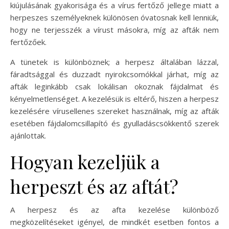
kiújulásának gyakorisága és a vírus fertőző jellege miatt a
herpeszes személyeknek különösen óvatosnak kell lenniük,
hogy ne terjesszék a vírust másokra, míg az afták nem
fertőzőek.
A tünetek is különböznek; a herpesz általában lázzal,
fáradtsággal és duzzadt nyirokcsomókkal járhat, míg az
afták leginkább csak lokálisan okoznak fájdalmat és
kényelmetlenséget. A kezelésük is eltérő, hiszen a herpesz
kezelésére vírusellenes szereket használnak, míg az afták
esetében fájdalomcsillapító és gyulladáscsökkentő szerek
ajánlottak.
Hogyan kezeljük a
herpeszt és az aftát?
A herpesz és az afta kezelése különböző
megközelítéseket igényel, de mindkét esetben fontos a