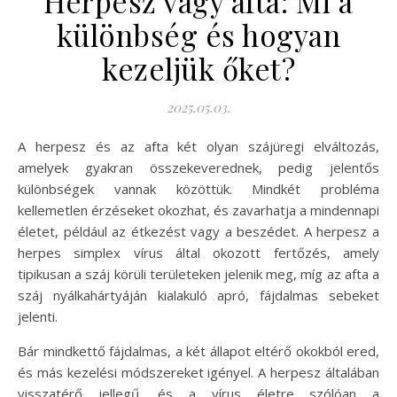
Herpesz vagy afta: Mi a
különbség és hogyan
kezeljük őket?
2025.05.03.
A herpesz és az afta két olyan szájüregi elváltozás,
amelyek gyakran összekeverednek, pedig jelentős
különbségek vannak közöttük. Mindkét probléma
kellemetlen érzéseket okozhat, és zavarhatja a mindennapi
életet, például az étkezést vagy a beszédet. A herpesz a
herpes simplex vírus által okozott fertőzés, amely
tipikusan a száj körüli területeken jelenik meg, míg az afta a
száj nyálkahártyáján kialakuló apró, fájdalmas sebeket
jelenti.
Bár mindkettő fájdalmas, a két állapot eltérő okokból ered,
és más kezelési módszereket igényel. A herpesz általában
visszatérő jellegű, és a vírus életre szólóan a