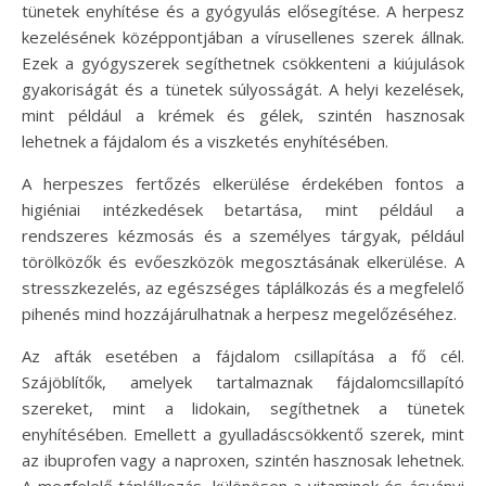
tünetek enyhítése és a gyógyulás elősegítése. A herpesz
kezelésének középpontjában a vírusellenes szerek állnak.
Ezek a gyógyszerek segíthetnek csökkenteni a kiújulások
gyakoriságát és a tünetek súlyosságát. A helyi kezelések,
mint például a krémek és gélek, szintén hasznosak
lehetnek a fájdalom és a viszketés enyhítésében.
A herpeszes fertőzés elkerülése érdekében fontos a
higiéniai intézkedések betartása, mint például a
rendszeres kézmosás és a személyes tárgyak, például
törölközők és evőeszközök megosztásának elkerülése. A
stresszkezelés, az egészséges táplálkozás és a megfelelő
pihenés mind hozzájárulhatnak a herpesz megelőzéséhez.
Az afták esetében a fájdalom csillapítása a fő cél.
Szájöblítők, amelyek tartalmaznak fájdalomcsillapító
szereket, mint a lidokain, segíthetnek a tünetek
enyhítésében. Emellett a gyulladáscsökkentő szerek, mint
az ibuprofen vagy a naproxen, szintén hasznosak lehetnek.
A megfelelő táplálkozás, különösen a vitaminok és ásványi