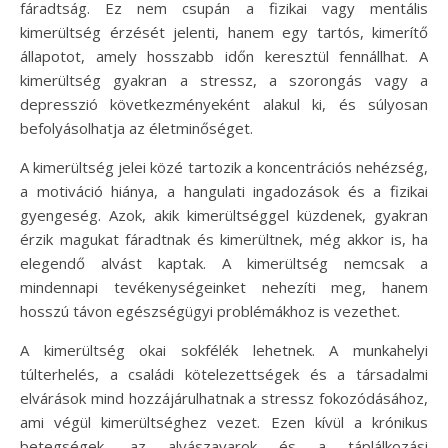
fáradtság. Ez nem csupán a fizikai vagy mentális
kimerültség érzését jelenti, hanem egy tartós, kimerítő
állapotot, amely hosszabb időn keresztül fennállhat. A
kimerültség gyakran a stressz, a szorongás vagy a
depresszió következményeként alakul ki, és súlyosan
befolyásolhatja az életminőséget.
A kimerültség jelei közé tartozik a koncentrációs nehézség,
a motiváció hiánya, a hangulati ingadozások és a fizikai
gyengeség. Azok, akik kimerültséggel küzdenek, gyakran
érzik magukat fáradtnak és kimerültnek, még akkor is, ha
elegendő alvást kaptak. A kimerültség nemcsak a
mindennapi tevékenységeinket nehezíti meg, hanem
hosszú távon egészségügyi problémákhoz is vezethet.
A kimerültség okai sokfélék lehetnek. A munkahelyi
túlterhelés, a családi kötelezettségek és a társadalmi
elvárások mind hozzájárulhatnak a stressz fokozódásához,
ami végül kimerültséghez vezet. Ezen kívül a krónikus
betegségek, az alvászavarok és a táplálkozási