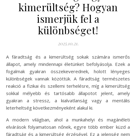
kimerültség? Hogyan
ismerjük fel a
különbséget!
2025.10.21.
A fáradtság és a kimerültség sokak számára ismerős
állapot, amely mindennapi életünket befolyásolja. Ezek a
fogalmak gyakran összekeverednek, holott lényeges
különbségek vannak közöttük. A fáradtság természetes
reakció a fizikai és szellemi terhelésre, míg a kimerültség
sokkal mélyebb és tartósabb állapotot jelent, amely
gyakran a stressz, a kialvatlanság vagy a mentális
leterheltség következményeként alakul ki.
A modern világban, ahol a munkahelyi és magánéleti
elvárások folyamatosan nőnek, egyre több ember küzd a
fáradtság és a kimerültség érzésével. Ez a jelenség nem