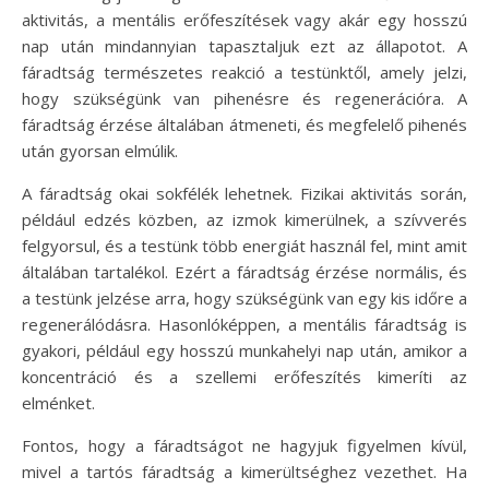
aktivitás, a mentális erőfeszítések vagy akár egy hosszú
nap után mindannyian tapasztaljuk ezt az állapotot. A
fáradtság természetes reakció a testünktől, amely jelzi,
hogy szükségünk van pihenésre és regenerációra. A
fáradtság érzése általában átmeneti, és megfelelő pihenés
után gyorsan elmúlik.
A fáradtság okai sokfélék lehetnek. Fizikai aktivitás során,
például edzés közben, az izmok kimerülnek, a szívverés
felgyorsul, és a testünk több energiát használ fel, mint amit
általában tartalékol. Ezért a fáradtság érzése normális, és
a testünk jelzése arra, hogy szükségünk van egy kis időre a
regenerálódásra. Hasonlóképpen, a mentális fáradtság is
gyakori, például egy hosszú munkahelyi nap után, amikor a
koncentráció és a szellemi erőfeszítés kimeríti az
elménket.
Fontos, hogy a fáradtságot ne hagyjuk figyelmen kívül,
mivel a tartós fáradtság a kimerültséghez vezethet. Ha