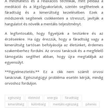
A mindfulness és a relaxációs technikák, mint például a
meditáció és a légzőgyakorlatok, szintén segíthetnek a
fáradtság és a kimerültség kezelésében. Ezek a
módszerek segítenek csökkenteni a stresszt, javítják a
hangulatot és növelik a mentális teljesítményt.
A legfontosabb, hogy figyeljünk a testünkre és az
érzéseinkre. Ha úgy érezzük, hogy a fáradtság vagy a
kimerültség tartósan befolyásolja az életünket, érdemes
szakemberhez fordulni. Az orvosi tanácsok és a megfelelő
támogatás segíthet abban, hogy újra megtaláljuk az
egyensúlyt.
**Figyelmeztetés:** Ez a cikk nem számít orvosi
tanácsnak. Egészségügyi probléma esetén kérjük, mindig
orvoshoz forduljon.
egészség
életmód
energia
fáradtság
kimerültség
különbség
mentális egészség
pihenés