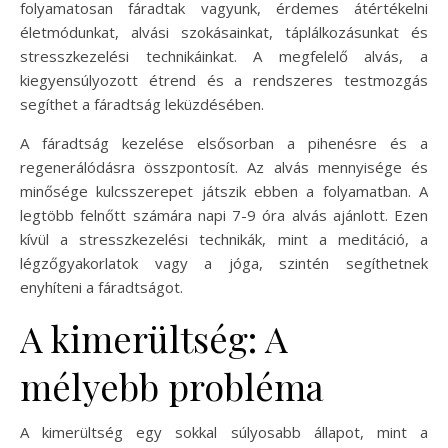
folyamatosan fáradtak vagyunk, érdemes átértékelni
életmódunkat, alvási szokásainkat, táplálkozásunkat és
stresszkezelési technikáinkat. A megfelelő alvás, a
kiegyensúlyozott étrend és a rendszeres testmozgás
segíthet a fáradtság leküzdésében.
A fáradtság kezelése elsősorban a pihenésre és a
regenerálódásra összpontosít. Az alvás mennyisége és
minősége kulcsszerepet játszik ebben a folyamatban. A
legtöbb felnőtt számára napi 7-9 óra alvás ajánlott. Ezen
kívül a stresszkezelési technikák, mint a meditáció, a
légzőgyakorlatok vagy a jóga, szintén segíthetnek
enyhíteni a fáradtságot.
A kimerültség: A
mélyebb probléma
A kimerültség egy sokkal súlyosabb állapot, mint a