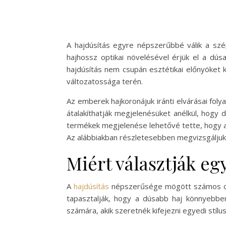
A hajdúsítás egyre népszerűbbé válik a sz
hajhossz optikai növelésével érjük el a dús
hajdúsítás nem csupán esztétikai előnyöket 
változatossága terén.
Az emberek hajkoronájuk iránti elvárásai fol
átalakíthatják megjelenésüket anélkül, hogy d
termékek megjelenése lehetővé tette, hogy a h
Az alábbiakban részletesebben megvizsgáljuk a
Miért választják eg
A
hajdúsítás
népszerűsége mögött számos ok á
tapasztalják, hogy a dúsabb haj könnyebbe
számára, akik szeretnék kifejezni egyedi stílus