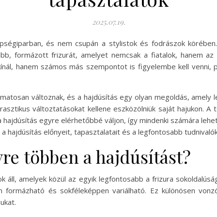
2025.07.19.
épségiparban, és nem csupán a stylistok és fodrászok körébe
abb, formázott frizurát, amelyet nemcsak a fiatalok, hanem az
kínál, hanem számos más szempontot is figyelembe kell venni, pé
yamatosan változnak, és a hajdúsítás egy olyan megoldás, amely 
rasztikus változtatásokat kellene eszközölniük saját hajukon. A 
ajdúsítás egyre elérhetőbbé váljon, így mindenki számára lehetős
 hajdúsítás előnyeit, tapasztalatait és a legfontosabb tudnivalók
yre többen a hajdúsítást?
ll, amelyek közül az egyik legfontosabb a frizura sokoldalúsága
n formázható és sokféleképpen variálható. Ez különösen vonzó
ukat.