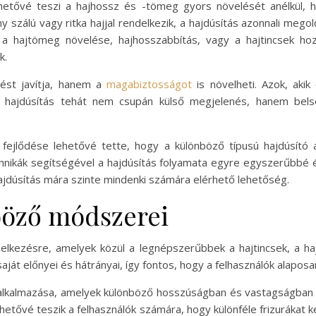
ehetővé teszi a hajhossz és -tömeg gyors növelését anélkül, 
zálú vagy ritka hajjal rendelkezik, a hajdúsítás azonnali megoldás
l a hajtömeg növelése, hajhosszabbítás, vagy a hajtincsek h
k.
nést javítja, hanem a
magabiztosságot
is növelheti. Azok, aki
 hajdúsítás tehát nem csupán külső megjelenés, hanem belső 
 fejlődése lehetővé tette, hogy a különböző típusú hajdúsít
hnikák segítségével a hajdúsítás folyamata egyre egyszerűbbé és
hajdúsítás mára szinte mindenki számára elérhető lehetőség.
böző módszerei
elkezésre, amelyek közül a legnépszerűbbek a hajtincsek, a h
t előnyei és hátrányai, így fontos, hogy a felhasználók alaposa
alkalmazása, amelyek különböző hosszúságban és vastagságban k
etővé teszik a felhasználók számára, hogy különféle frizurákat ké