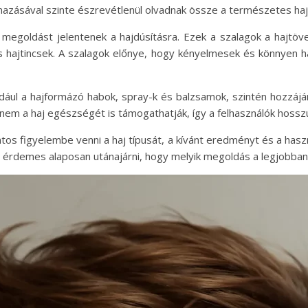
mazásával szinte észrevétlenül olvadnak össze a természetes hajj
megoldást jelentenek a hajdúsításra. Ezek a szalagok a hajtövek
 hajtincsek. A szalagok előnye, hogy kényelmesek és könnyen has
dául a hajformázó habok, spray-k és balzsamok, szintén hozzájár
anem a haj egészségét is támogathatják, így a felhasználók hosszú
tos figyelembe venni a haj típusát, a kívánt eredményt és a has
érdemes alaposan utánajárni, hogy melyik megoldás a legjobban il