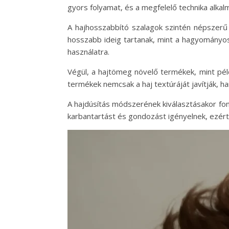
gyors folyamat, és a megfelelő technika alkal
A hajhosszabbító szalagok szintén népszerű 
hosszabb ideig tartanak, mint a hagyományos
használatra.
Végül, a hajtömeg növelő termékek, mint pél
termékek nemcsak a haj textúráját javítják, h
A hajdúsítás módszerének kiválasztásakor fon
karbantartást és gondozást igényelnek, ezért 