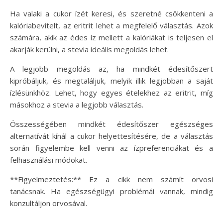
Ha valaki a cukor ízét keresi, és szeretné csökkenteni a
kalóriabevitelt, az eritrit lehet a megfelelő választás. Azok
számára, akik az édes íz mellett a kalóriákat is teljesen el
akarják kerülni, a stevia ideális megoldás lehet.
A legjobb megoldás az, ha mindkét édesítőszert
kipróbáljuk, és megtaláljuk, melyik illik legjobban a saját
ízlésünkhöz. Lehet, hogy egyes ételekhez az eritrit, míg
másokhoz a stevia a legjobb választás.
Összességében mindkét édesítőszer egészséges
alternatívát kínál a cukor helyettesítésére, de a választás
során figyelembe kell venni az ízpreferenciákat és a
felhasználási módokat.
**Figyelmeztetés:** Ez a cikk nem számít orvosi
tanácsnak. Ha egészségügyi problémái vannak, mindig
konzultáljon orvosával.