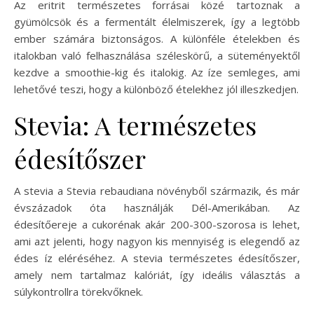
Az eritrit természetes forrásai közé tartoznak a
gyümölcsök és a fermentált élelmiszerek, így a legtöbb
ember számára biztonságos. A különféle ételekben és
italokban való felhasználása széleskörű, a süteményektől
kezdve a smoothie-kig és italokig. Az íze semleges, ami
lehetővé teszi, hogy a különböző ételekhez jól illeszkedjen.
Stevia: A természetes
édesítőszer
A stevia a Stevia rebaudiana növényből származik, és már
évszázadok óta használják Dél-Amerikában. Az
édesítőereje a cukorénak akár 200-300-szorosa is lehet,
ami azt jelenti, hogy nagyon kis mennyiség is elegendő az
édes íz eléréséhez. A stevia természetes édesítőszer,
amely nem tartalmaz kalóriát, így ideális választás a
súlykontrollra törekvőknek.