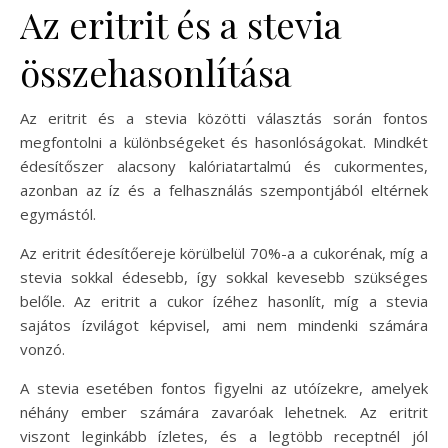
Az eritrit és a stevia
összehasonlítása
Az eritrit és a stevia közötti választás során fontos
megfontolni a különbségeket és hasonlóságokat. Mindkét
édesítőszer alacsony kalóriatartalmú és cukormentes,
azonban az íz és a felhasználás szempontjából eltérnek
egymástól.
Az eritrit édesítőereje körülbelül 70%-a a cukorénak, míg a
stevia sokkal édesebb, így sokkal kevesebb szükséges
belőle. Az eritrit a cukor ízéhez hasonlít, míg a stevia
sajátos ízvilágot képvisel, ami nem mindenki számára
vonzó.
A stevia esetében fontos figyelni az utóízekre, amelyek
néhány ember számára zavaróak lehetnek. Az eritrit
viszont leginkább ízletes, és a legtöbb receptnél jól