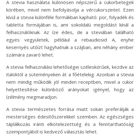
A stevia használata különösen népszerű a cukorbetegek
körében, mivel nem befolyásolja a vércukorszintet. Ezen
kívül a stevia különféle formákban kapható: por, folyadék és
tabletta formájában is, ami sokoldalú megoldást kínál a
felhasználóknak. Az íze édes, de a steviában található
egyes vegyületek, például a rebaudiosid A, enyhe
kesernyés utóízt hagyhatnak a szájban, ami néhány ember
számára zavaró lehet.
A stevia felhasználási lehetőségei széleskörűek, kezdve az
italoktól a süteményeken át a főételekig. Azonban a stevia
nem mindig működik jól minden receptben, mivel a cukor
helyettesítése különböző arányokat igényel, hogy az
ízélmény megmaradjon.
A stevia természetes forrása miatt sokan preferálják a
mesterséges édesítőszerekkel szemben. Az egészséges
táplálkozás iránti elkötelezettség és a fenntarthatóság
szempontjából is kedvező választás lehet.