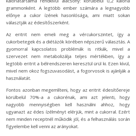
kalóriatartalma rendkívül alacsony: körülbelül 0,2 kalória
grammonként. A legtöbb ember számára a legnagyobb
előnye a cukor ízének hasonlósága, ami miatt sokan
választják az édesítőszerként.
Az eritrit nem emeli meg a vércukorszintet, így a
cukorbetegek és a diétázók körében népszerű választás. A
gyomorral kapcsolatos problémák is ritkák, mivel a
szervezet nem metabolizálja teljes mértékben, így a
legtöbb eritrit a bélrendszeren keresztül ürül ki. Ezen kívül,
mivel nem okoz fogszuvasodást, a fogorvosok is ajánlják a
használatát.
Fontos azonban megemlíteni, hogy az eritrit édesítőereje
körülbelül 70%-a a cukorénak, ami azt jelenti, hogy
nagyobb mennyiségben kell használni ahhoz, hogy
ugyanazt az édes ízélményt elérjük, mint a cukorral. Ezért
nem minden receptnél működik jól, és a felhasználás során
figyelembe kell venni az arányokat.