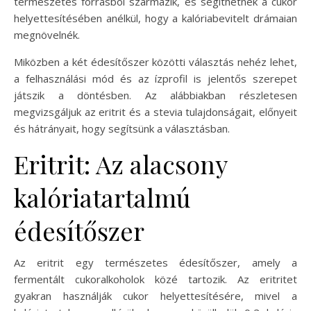
természetes forrásból származik, és segíthetnek a cukor
helyettesítésében anélkül, hogy a kalóriabevitelt drámaian
megnövelnék.
Miközben a két édesítőszer közötti választás nehéz lehet,
a felhasználási mód és az ízprofil is jelentős szerepet
játszik a döntésben. Az alábbiakban részletesen
megvizsgáljuk az eritrit és a stevia tulajdonságait, előnyeit
és hátrányait, hogy segítsünk a választásban.
Eritrit: Az alacsony
kalóriatartalmú
édesítőszer
Az eritrit egy természetes édesítőszer, amely a
fermentált cukoralkoholok közé tartozik. Az eritritet
gyakran használják cukor helyettesítésére, mivel a