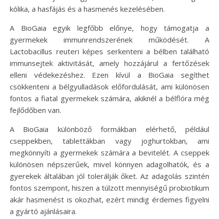
kólika, a hasfájás és a hasmenés kezelésében.
A BioGaia egyik legfőbb előnye, hogy támogatja a
gyermekek immunrendszerének működését. A
Lactobacillus reuteri képes serkenteni a bélben található
immunsejtek aktivitását, amely hozzájárul a fertőzések
elleni védekezéshez. Ezen kívül a BioGaia segíthet
csökkenteni a bélgyulladások előfordulását, ami különösen
fontos a fiatal gyermekek számára, akiknél a bélflóra még
fejlődőben van.
A BioGaia különböző formákban elérhető, például
cseppekben, tablettákban vagy joghurtokban, ami
megkönnyíti a gyermekek számára a bevitelét. A cseppek
különösen népszerűek, mivel könnyen adagolhatók, és a
gyerekek általában jól tolerálják őket. Az adagolás szintén
fontos szempont, hiszen a túlzott mennyiségű probiotikum
akár hasmenést is okozhat, ezért mindig érdemes figyelni
a gyártó ajánlásaira.