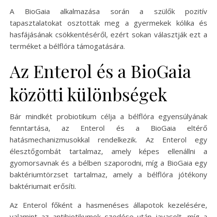
A BioGaia alkalmazása során a szülők pozitív
tapasztalatokat osztottak meg a gyermekek kólika és
hasfájásának csökkentéséről, ezért sokan választják ezt a
terméket a bélflóra támogatására.
Az Enterol és a BioGaia
közötti különbségek
Bár mindkét probiotikum célja a bélflóra egyensúlyának
fenntartása, az Enterol és a BioGaia eltérő
hatásmechanizmusokkal rendelkezik. Az Enterol egy
élesztőgombát tartalmaz, amely képes ellenállni a
gyomorsavnak és a bélben szaporodni, míg a BioGaia egy
baktériumtörzset tartalmaz, amely a bélflóra jótékony
baktériumait erősíti.
Az Enterol főként a hasmenéses állapotok kezelésére,
valamint az antibiotikumok szedése után javasolt, míg a