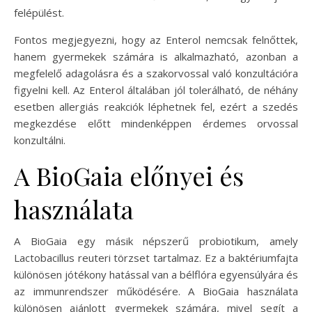
felépülést.
Fontos megjegyezni, hogy az Enterol nemcsak felnőttek,
hanem gyermekek számára is alkalmazható, azonban a
megfelelő adagolásra és a szakorvossal való konzultációra
figyelni kell. Az Enterol általában jól tolerálható, de néhány
esetben allergiás reakciók léphetnek fel, ezért a szedés
megkezdése előtt mindenképpen érdemes orvossal
konzultálni.
A BioGaia előnyei és
használata
A BioGaia egy másik népszerű probiotikum, amely
Lactobacillus reuteri törzset tartalmaz. Ez a baktériumfajta
különösen jótékony hatással van a bélflóra egyensúlyára és
az immunrendszer működésére. A BioGaia használata
különösen ajánlott gyermekek számára, mivel segít a