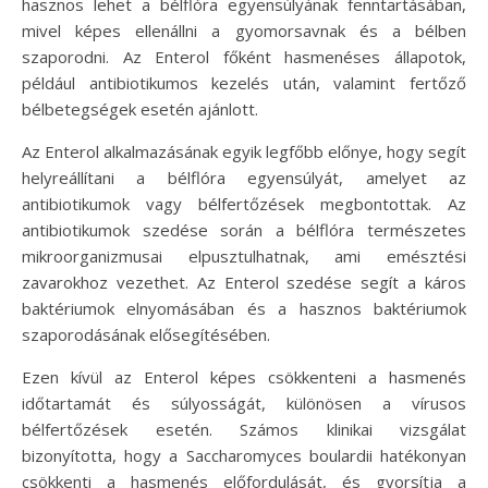
hasznos lehet a bélflóra egyensúlyának fenntartásában,
mivel képes ellenállni a gyomorsavnak és a bélben
szaporodni. Az Enterol főként hasmenéses állapotok,
például antibiotikumos kezelés után, valamint fertőző
bélbetegségek esetén ajánlott.
Az Enterol alkalmazásának egyik legfőbb előnye, hogy segít
helyreállítani a bélflóra egyensúlyát, amelyet az
antibiotikumok vagy bélfertőzések megbontottak. Az
antibiotikumok szedése során a bélflóra természetes
mikroorganizmusai elpusztulhatnak, ami emésztési
zavarokhoz vezethet. Az Enterol szedése segít a káros
baktériumok elnyomásában és a hasznos baktériumok
szaporodásának elősegítésében.
Ezen kívül az Enterol képes csökkenteni a hasmenés
időtartamát és súlyosságát, különösen a vírusos
bélfertőzések esetén. Számos klinikai vizsgálat
bizonyította, hogy a Saccharomyces boulardii hatékonyan
csökkenti a hasmenés előfordulását, és gyorsítja a