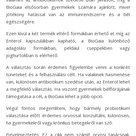
BioGaia elsősorban gyermekek számára ajánlott, mivel
jótékony hatással van az immunrendszerre és a bél
egészségére.
Ezen kívül a két termék eltérő formákban érhető el: míg az
Enterol kapszulákban kapható, a BioGaia különböző
adagolási formákban, például cseppekben vagy
joghurtokban is elérhető.
A választás során érdemes figyelembe venni a konkrét
tüneteket és a felhasználási célt. Ha valakinek hasmenése
van, különösen antibiotikum szedése után, az Enterol lehet
a megfelelő választás. Ha viszont gyermekek bélflórájának
támogatása a cél, a BioGaia lehet a jobb opció.
Végül fontos megemlíteni, hogy bármely probiotikum
választása előtt érdemes orvossal konzultálni, különösen,
ha gyermekekről vagy krónikus betegekről van szó.
Figyelmeztetés: Ez a cikk nem számít orvosi tanácsnak.