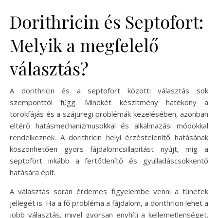
Dorithricin és Septofort:
Melyik a megfelelő
választás?
A dorithricin és a septofort közötti választás sok
szemponttól függ. Mindkét készítmény hatékony a
torokfájás és a szájüregi problémák kezelésében, azonban
eltérő hatásmechanizmusokkal és alkalmazási módokkal
rendelkeznek. A dorithricin helyi érzéstelenítő hatásának
köszönhetően gyors fájdalomcsillapítást nyújt, míg a
septofort inkább a fertőtlenítő és gyulladáscsökkentő
hatására épít.
A választás során érdemes figyelembe venni a tünetek
jellegét is. Ha a fő probléma a fájdalom, a dorithricin lehet a
jobb választás, mivel gyorsan enyhíti a kellemetlenséget.