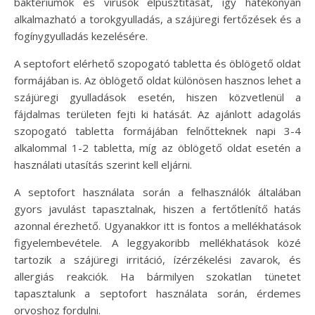
baktériumok és vírusok elpusztítását, így hatékonyan
alkalmazható a torokgyulladás, a szájüregi fertőzések és a
fogínygyulladás kezelésére.
A septofort elérhető szopogató tabletta és öblögető oldat
formájában is. Az öblögető oldat különösen hasznos lehet a
szájüregi gyulladások esetén, hiszen közvetlenül a
fájdalmas területen fejti ki hatását. Az ajánlott adagolás
szopogató tabletta formájában felnőtteknek napi 3-4
alkalommal 1-2 tabletta, míg az öblögető oldat esetén a
használati utasítás szerint kell eljárni.
A septofort használata során a felhasználók általában
gyors javulást tapasztalnak, hiszen a fertőtlenítő hatás
azonnal érezhető. Ugyanakkor itt is fontos a mellékhatások
figyelembevétele. A leggyakoribb mellékhatások közé
tartozik a szájüregi irritáció, ízérzékelési zavarok, és
allergiás reakciók. Ha bármilyen szokatlan tünetet
tapasztalunk a septofort használata során, érdemes
orvoshoz fordulni.