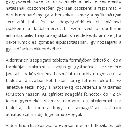
gyógyszerek közé tartozik, amely a helyi érzéstelenítő
hatásának köszönhetően gyorsan csökkenti a fájdalmat. A
dorithricin hatóanyaga a benzokain, amely a nyálkahártyán
keresztül hat, és az idegvégződések blokkolásával
csökkenti a fájdalomérzetet. Ezen kívül a dorithricin
antimikrobiális tulajdonságokkal is rendelkezik, ami segít a
baktériumok és gombák elpusztításában, így hozzájárul a
gyulladások csökkentéséhez.
A dorithricin szopogató tabletta formájában érhető el, és a
torokfájás, valamint a szájüregi gyulladások kezelésére
javasolt. A készítmény használata rendkívül egyszerű: a
tablettát a szájban kell tartani, amíg fel nem oldódik. Ez
lehetővé teszi, hogy a hatóanyag közvetlenül a fájdalmas
területen hasson. Az ajánlott adagolás felnőttek és 12 év
feletti gyermekek számára naponta 3-4 alkalommal 1-2
tabletta, de fontos, hogy a csomagoláson található
utasításokat mindig figyelembe vegyük.
A dorithricin hatékonysága gyorsan megmutatkozik, és sok