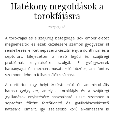
Hatékony megoldások a
torokfájásra
2025.04.28.
A torokfájás és a szájüreg betegségei sok ember életét
megnehezítik, és ezek kezelésére számos gyógyszer áll
rendelkezésre. Két népszerű készítmény, a dorithricin és a
septofort, kifejezetten a felső légúti és szájüregi
problémák enyhítésére szolgál. E gyógyszerek
hatóanyagai és mechanizmusaik különbözőek, ami fontos
szempont lehet a felhasználók számára.
A dorithricin egy helyi érzéstelenítő és antimikrobiális
hatású gyógyszer, amely a torokfájás és a szájüregi
gyulladások enyhítésére használható. Ezzel szemben a
septofort főként fertőtlenítő és gyulladáscsökkentő
hatásáról ismert, így szélesebb körű alkalmazásra is