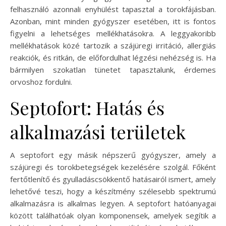
felhasználó azonnali enyhülést tapasztal a torokfájásban.
Azonban, mint minden gyógyszer esetében, itt is fontos
figyelni a lehetséges mellékhatásokra. A leggyakoribb
mellékhatások közé tartozik a szájüregi irritáció, allergiás
reakciók, és ritkán, de előfordulhat légzési nehézség is. Ha
bármilyen szokatlan tünetet tapasztalunk, érdemes
orvoshoz fordulni.
Septofort: Hatás és
alkalmazási területek
A septofort egy másik népszerű gyógyszer, amely a
szájüregi és torokbetegségek kezelésére szolgál. Főként
fertőtlenítő és gyulladáscsökkentő hatásairól ismert, amely
lehetővé teszi, hogy a készítmény szélesebb spektrumú
alkalmazásra is alkalmas legyen. A septofort hatóanyagai
között találhatóak olyan komponensek, amelyek segítik a