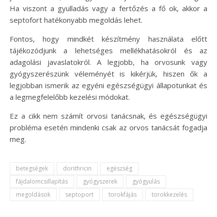
Ha viszont a gyulladás vagy a fertőzés a fő ok, akkor a
septofort hatékonyabb megoldás lehet.
Fontos, hogy mindkét készítmény használata előtt
tájékozódjunk a lehetséges mellékhatásokról és az
adagolási javaslatokról. A legjobb, ha orvosunk vagy
gyógyszerészünk véleményét is kikérjük, hiszen ők a
legjobban ismerik az egyéni egészségügyi állapotunkat és
a legmegfelelőbb kezelési módokat.
Ez a cikk nem számít orvosi tanácsnak, és egészségügyi
probléma esetén mindenki csak az orvos tanácsát fogadja
meg.
betegségek
dorithricin
egészség
fájdalomcsillapítás
gyógyszerek
gyógyulás
megoldások
septoport
torokfájás
torokkezelés