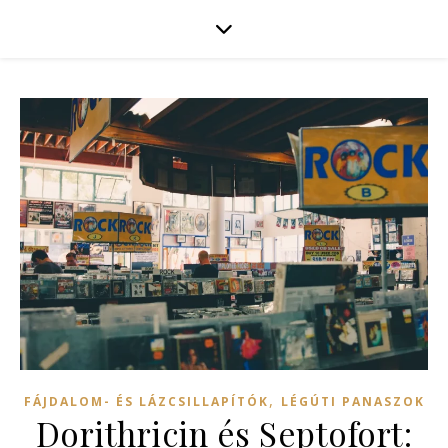
,
FÁJDALOM- ÉS LÁZCSILLAPÍTÓK
LÉGÚTI PANASZOK
Dorithricin és Septofort: