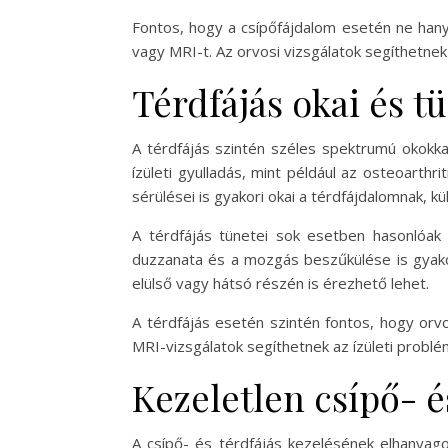
Fontos, hogy a csípőfájdalom esetén ne hanya
vagy MRI-t. Az orvosi vizsgálatok segíthetnek
Térdfájás okai és t
A térdfájás szintén széles spektrumú okokkal
ízületi gyulladás, mint például az osteoarthr
sérülései is gyakori okai a térdfájdalomnak, 
A térdfájás tünetei sok esetben hasonlóak a
duzzanata és a mozgás beszűkülése is gyakor
elülső vagy hátsó részén is érezhető lehet.
A térdfájás esetén szintén fontos, hogy orvos
MRI-vizsgálatok segíthetnek az ízületi probl
Kezeletlen csípő- 
A csípő- és térdfájás kezelésének elhanyago