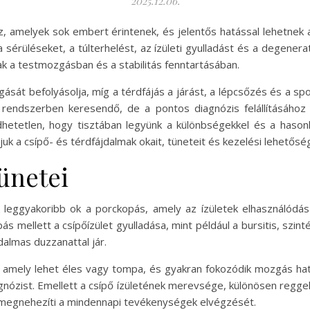
2025.12.06.
sz, amelyek sok embert érintenek, és jelentős hatással lehetnek
a sérüléseket, a túlterhelést, az ízületi gyulladást és a degene
nak a testmozgásban és a stabilitás fenntartásában.
sát befolyásolja, míg a térdfájás a járást, a lépcsőzés és a sp
rendszerben keresendő, de a pontos diagnózis felállításához 
etetlen, hogy tisztában legyünk a különbségekkel és a hasonl
 a csípő- és térdfájdalmak okait, tüneteit és kezelési lehetőség
tünetei
 leggyakoribb ok a porckopás, amely az ízületek elhasználódásá
s mellett a csípőízület gyulladása, mint például a bursitis, szinté
jdalmas duzzanattal jár.
om, amely lehet éles vagy tompa, és gyakran fokozódik mozgás ha
nózist. Emellett a csípő ízületének merevsége, különösen reggel
 megnehezíti a mindennapi tevékenységek elvégzését.