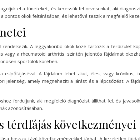
goljuk el a tüneteket, és keressük fel orvosunkat, aki diagnoszt
 a pontos okok feltárásában, és lehetővé teszik a megfelelő kezel
ünetei
 rendelkezik. A leggyakoribb okok közé tartozik a térdízület k
itis vagy a rheumatoid arthritis, szintén jelentős fájdalmat okoz
különösen sportolók körében.
 csípőfájáséval. A fájdalom lehet akut, éles, vagy krónikus, 
i jelenség, amely megnehezíti a járást és a lépcsőzést. A fájda
hoz forduljunk, aki megfelelő diagnózist állíthat fel, és javas
émák azonosításában.
és térdfájás következményei
lása hosszú távú következményekkel járhat. A kezeletlen fájd