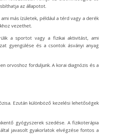
íthatja az állapotot.
mi más ízületek, például a térd vagy a derék
ákhoz vezethet.
lik a sportot vagy a fizikai aktivitást, ami
mzat gyengülése és a csontok ásványi anyag
n orvoshoz forduljunk. A korai diagnózis és a
ózisa. Ezután különböző kezelési lehetőségek
ökkentő gyógyszerek szedése. A fizikoterápia
 által javasolt gyakorlatok elvégzése fontos a