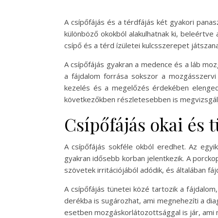
A csípőfájás és a térdfájás két gyakori pana
különböző okokból alakulhatnak ki, beleértve 
csípő és a térd ízületei kulcsszerepet játsza
A csípőfájás gyakran a medence és a láb mozgá
a fájdalom forrása sokszor a mozgásszervi 
kezelés és a megelőzés érdekében elengedh
következőkben részletesebben is megvizsgáljuk
Csípőfájás okai és 
A csípőfájás sokféle okból eredhet. Az egyik
gyakran idősebb korban jelentkezik. A porckopá
szövetek irritációjából adódik, és általában fá
A csípőfájás tünetei közé tartozik a fájdal
derékba is sugározhat, ami megnehezíti a diag
esetben mozgáskorlátozottsággal is jár, ami