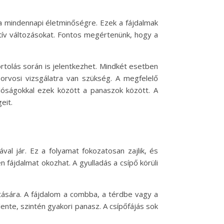
 a mindennapi életminőségre. Ezek a fájdalmak
ratív változásokat. Fontos megértenünk, hogy a
ortolás során is jelentkezhet. Mindkét esetben
orvosi vizsgálatra van szükség. A megfelelő
óságokkal ezek között a panaszok között. A
eit.
val jár. Ez a folyamat fokozatosan zajlik, és
n fájdalmat okozhat. A gyulladás a csípő körüli
tására. A fájdalom a combba, a térdbe vagy a
ente, szintén gyakori panasz. A csípőfájás sok