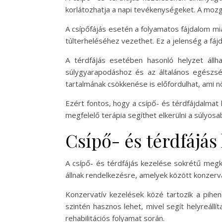
korlátozhatja a napi tevékenységeket. A mozg
A csípőfájás esetén a folyamatos fájdalom m
túlterheléséhez vezethet. Ez a jelenség a fá
A térdfájás esetében hasonló helyzet állhat
súlygyarapodáshoz és az általános egészsé
tartalmának csökkenése is előfordulhat, ami nö
Ezért fontos, hogy a csípő- és térdfájdalmat
megfelelő terápia segíthet elkerülni a súlyo
Csípő- és térdfájás
A csípő- és térdfájás kezelése sokrétű megk
állnak rendelkezésre, amelyek között konzerv
Konzervatív kezelések közé tartozik a pihen
szintén hasznos lehet, mivel segít helyreállí
rehabilitációs folyamat során.