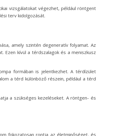
ikai vizsgálatokat végezhet, például röntgent
ési terv kidolgozását.
opása, amely szintén degeneratív folyamat. Az
hat. Ezen kívül a térdszalagok és a meniszkusz
tompa formában is jelentkezhet. A térdízület
lom a térd különböző részein, például a térd
olhatja a szükséges kezeléseket. A röntgen- és
alom fokozatosan rontja az életminőséget, és