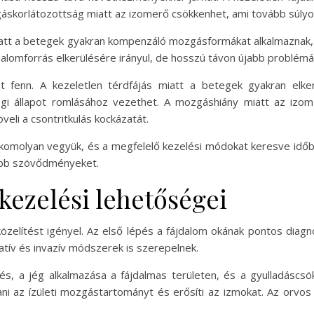
áskorlátozottság miatt az izomerő csökkenhet, ami tovább súlyosb
iatt a betegek gyakran kompenzáló mozgásformákat alkalmaznak, a
jdalomforrás elkerülésére irányul, de hosszú távon újabb problém
 fenn. A kezeletlen térdfájás miatt a betegek gyakran elkerü
gi állapot romlásához vezethet. A mozgáshiány miatt az izo
veli a csontritkulás kockázatát.
 komolyan vegyük, és a megfelelő kezelési módokat keresve időbe
sabb szövődményeket.
 kezelési lehetőségei
özelítést igényel. Az első lépés a fájdalom okának pontos diagn
atív és invazív módszerek is szerepelnek.
és, a jég alkalmazása a fájdalmas területen, és a gyulladáscs
tani az ízületi mozgástartományt és erősíti az izmokat. Az orvos