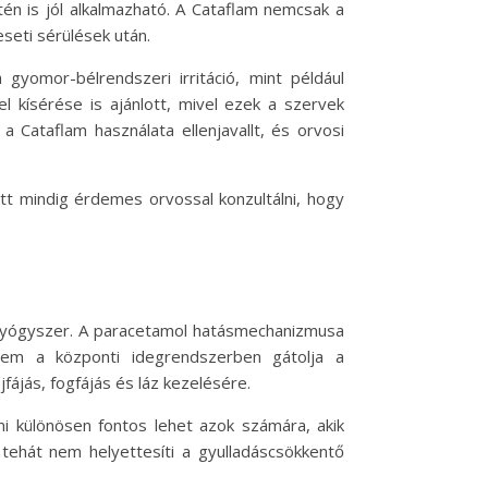
tén is jól alkalmazható. A Cataflam nemcsak a
eseti sérülések után.
yomor-bélrendszeri irritáció, mint például
 kísérése is ajánlott, mivel ezek a szervek
 Cataflam használata ellenjavallt, és orvosi
tt mindig érdemes orvossal konzultálni, hogy
ó gyógyszer. A paracetamol hatásmechanizmusa
anem a központi idegrendszerben gátolja a
fájás, fogfájás és láz kezelésére.
mi különösen fontos lehet azok számára, akik
tehát nem helyettesíti a gyulladáscsökkentő