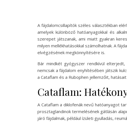
A fájdalomcsillapítók széles választékban el
amelyek különböző hatóanyagokkal és alkalma
szerepet játszanak, ami miatt gyakran kere
milyen mellékhatásokkal számolhatnak. A fájda
elvégzésének megkönnyítésére is.
Bár mindkét gyógyszer rendkívül elterjedt,
nemcsak a fájdalom enyhítésében játszik kul
a Cataflam és a Rubophen jellemzőit, hatásait 
Cataflam: Hatékony
A Cataflam a diklofenák nevű hatóanyagot t
prosztaglandinok termelésének gátlásán alapu
járó fájdalmak, például ízületi gyulladás, re