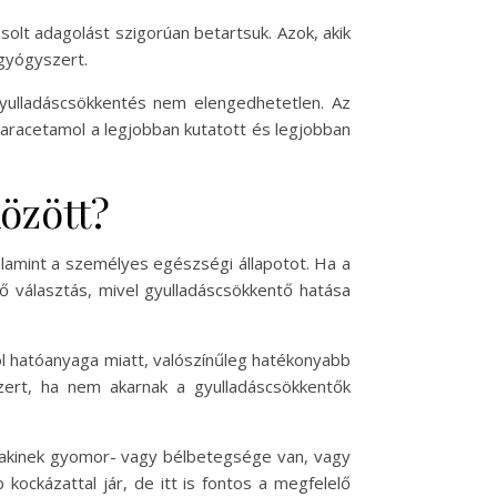
olt adagolást szigorúan betartsuk. Azok, akik
gyógyszert.
gyulladáscsökkentés nem elengedhetetlen. Az
aracetamol a legjobban kutatott és legjobban
özött?
alamint a személyes egészségi állapotot. Ha a
lő választás, mivel gyulladáscsökkentő hatása
ol hatóanyaga miatt, valószínűleg hatékonyabb
szert, ha nem akarnak a gyulladáscsökkentők
lakinek gyomor- vagy bélbetegsége van, vagy
ockázattal jár, de itt is fontos a megfelelő