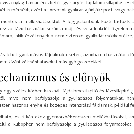
 viszonylag hamar érezhető, így sürgős fájdalomcsillapítás ese
ét is mérsékli, ezért az orvosok gyakran ajánlják sport- vagy bal
entes a mellékhatásoktól. A leggyakoribbak közé tartozik a g
sszú távú használat során a máj- és vesefunkciók figyelemmel
ámára, akik érzékenyek a nem szteroid gyulladáscsökkentőkre, a
 lehet gyulladásos fájdalmak esetén, azonban a használat elő
 nem kívánt kölcsönhatásokat más gyógyszerekkel.
chanizmus és előnyök
egy széles körben használt fájdalomcsillapító és lázcsillapít
től, mivel nem befolyásolja a gyulladásos folyamatokat, h
tten hasznos enyhe és közepes intenzitású fájdalmak, például fej
álható, és ritkán okoz gyomor-bélrendszeri mellékhatásokat, a
elül a Rubophen nem befolyásolja a gyulladásos folyamatokat, 