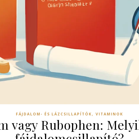
,
FÁJDALOM- ÉS LÁZCSILLAPÍTÓK
VITAMINOK
m vagy Rubophen: Melyi
fájdalomcsillapító?