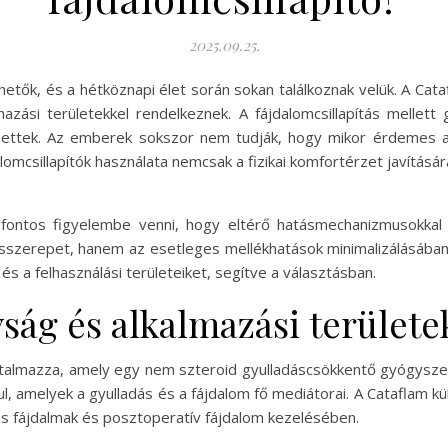
2025.09.25.
érhetők, és a hétköznapi élet során sokan találkoznak velük. A C
zási területekkel rendelkeznek. A fájdalomcsillapítás mellett g
settek. Az emberek sokszor nem tudják, hogy mikor érdemes a
lomcsillapítók használata nemcsak a fizikai komfortérzet javítá
 fontos figyelembe venni, hogy eltérő hatásmechanizmusokkal 
csszerepet, hanem az esetleges mellékhatások minimalizálásában 
és a felhasználási területeiket, segítve a választásban.
ság és alkalmazási területe
artalmazza, amely egy nem szteroid gyulladáscsökkentő gyógysz
l, amelyek a gyulladás és a fájdalom fő mediátorai. A Cataflam k
umás fájdalmak és posztoperatív fájdalom kezelésében.