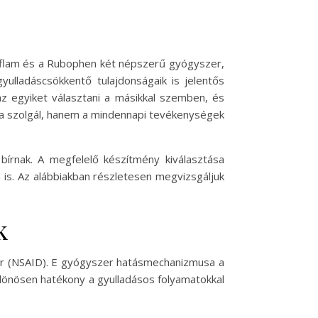
ataflam és a Rubophen két népszerű gyógyszer,
yulladáscsökkentő tulajdonságaik is jelentős
z egyiket választani a másikkal szemben, és
sára szolgál, hanem a mindennapi tevékenységek
bírnak. A megfelelő készítmény kiválasztása
is. Az alábbiakban részletesen megvizsgáljuk
k
er (NSAID). E gyógyszer hatásmechanizmusa a
ülönösen hatékony a gyulladásos folyamatokkal