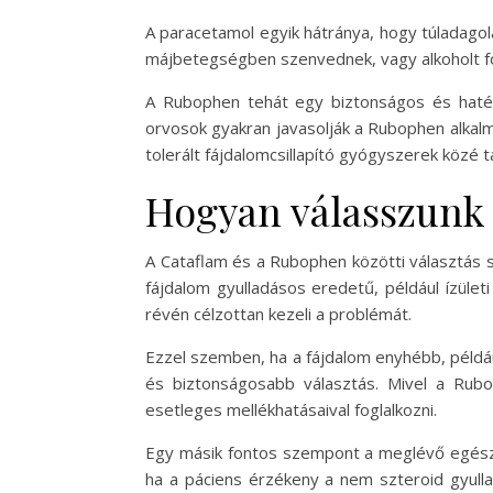
A paracetamol egyik hátránya, hogy túladagol
májbetegségben szenvednek, vagy alkoholt fo
A Rubophen tehát egy biztonságos és hatéko
orvosok gyakran javasolják a Rubophen alkal
tolerált fájdalomcsillapító gyógyszerek közé ta
Hogyan válasszunk 
A Cataflam és a Rubophen közötti választás s
fájdalom gyulladásos eredetű, például ízület
révén célzottan kezeli a problémát.
Ezzel szemben, ha a fájdalom enyhébb, példáu
és biztonságosabb választás. Mivel a Rubop
esetleges mellékhatásaival foglalkozni.
Egy másik fontos szempont a meglévő egészs
ha a páciens érzékeny a nem szteroid gyulla