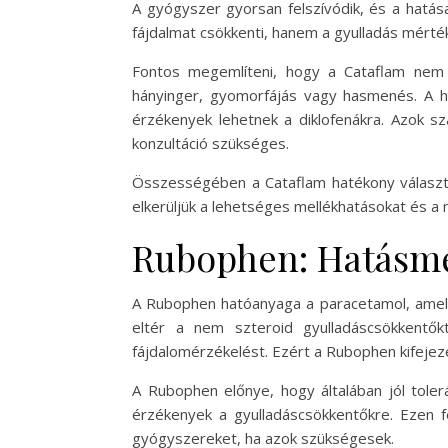
A gyógyszer gyorsan felszívódik, és a hatása
fájdalmat csökkenti, hanem a gyulladás mérték
Fontos megemlíteni, hogy a Cataflam nem m
hányinger, gyomorfájás vagy hasmenés. A ho
érzékenyek lehetnek a diklofenákra. Azok sz
konzultáció szükséges.
Összességében a Cataflam hatékony választás
elkerüljük a lehetséges mellékhatásokat és a
Rubophen: Hatásme
A Rubophen hatóanyaga a paracetamol, amely 
eltér a nem szteroid gyulladáscsökkentők
fájdalomérzékelést. Ezért a Rubophen kifejeze
A Rubophen előnye, hogy általában jól toler
érzékenyek a gyulladáscsökkentőkre. Ezen f
gyógyszereket, ha azok szükségesek.