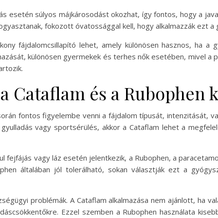
ás esetén súlyos májkárosodást okozhat, így fontos, hogy a javas
gyasztanak, fokozott óvatossággal kell, hogy alkalmazzák ezt a 
ny fájdalomcsillapító lehet, amely különösen hasznos, ha a 
mazását, különösen gyermekek és terhes nők esetében, mivel a p
rtozik.
a Cataflam és a Rubophen k
orán fontos figyelembe venni a fájdalom típusát, intenzitását, v
i gyulladás vagy sportsérülés, akkor a Cataflam lehet a megfele
l fejfájás vagy láz esetén jelentkezik, a Rubophen, a paracetam
hen általában jól tolerálható, sokan választják ezt a gyógy
égügyi problémák. A Cataflam alkalmazása nem ajánlott, ha va
dáscsökkentőkre. Ezzel szemben a Rubophen használata kisebb k