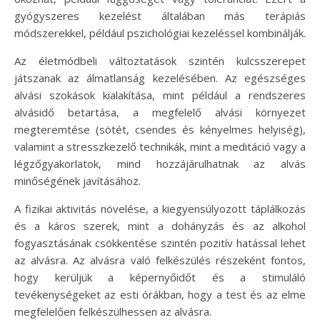
gyógyszeres kezelést általában más terápiás
módszerekkel, például pszichológiai kezeléssel kombinálják.
Az életmódbeli változtatások szintén kulcsszerepet
játszanak az álmatlanság kezelésében. Az egészséges
alvási szokások kialakítása, mint például a rendszeres
alvásidő betartása, a megfelelő alvási környezet
megteremtése (sötét, csendes és kényelmes helyiség),
valamint a stresszkezelő technikák, mint a meditáció vagy a
légzőgyakorlatok, mind hozzájárulhatnak az alvás
minőségének javításához.
A fizikai aktivitás növelése, a kiegyensúlyozott táplálkozás
és a káros szerek, mint a dohányzás és az alkohol
fogyasztásának csökkentése szintén pozitív hatással lehet
az alvásra. Az alvásra való felkészülés részeként fontos,
hogy kerüljük a képernyőidőt és a stimuláló
tevékenységeket az esti órákban, hogy a test és az elme
megfelelően felkészülhessen az alvásra.