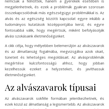
nemcsak a felnőttek, hanem a gyerekek esetében is
megjelenhetnek, és ezek a problémák gyakran szorosan
összekapcsolódnak más egészségügyi problémákkal is. Az
alvás és az egészség közötti kapcsolat egyre inkább a
tudományos kutatások középpontjába kerül, és egyre
fontosabbá válik, hogy megértsük, miként befolyásolják
alvási szokásaink életminőségünket.
A cikk célja, hogy mélyebben belemerüljön az alvászavarok
és az álmatlanság fogalmába, megvizsgálva azok okait,
tüneteit és lehetséges megoldásait. Az alvásproblémák
megértése kulcsfontosságú ahhoz, hogy jobban
kezelhessük ezeket a helyzeteket, és javíthassuk
életminőségünket.
Az alvászavarok típusai
Az alvászavarok sokféle formában jelentkezhetnek, és
ezek közül az álmatlanság a legismertebb. Az alvászavarok