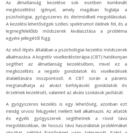
Az álmatlanság kezelése sok esetben kombinált
megközelítést igényel, amely magában foglalja a
pszichológiai, gyógyszeres és életmódbeli megoldásokat.
A kezelési lehetőségek széles spektrumot ölelnek fel, és a
legmegfelelőbb módszerek kiválasztása a probléma
egyéni jellegétől függ.
Az első lépés általában a pszichológiai kezelési módszerek
alkalmazása. A kognitív viselkedésterápia (CBT) hatékonyan
segíthet az álmatlanság kezelésében, mivel ez a
megközelítés a negatív gondolatok és viselkedések
átalakítására összpontosít. A CBT során a páciens
megtanulhatja az alvást befolyásoló gondolatok és
érzelmek kezelését, valamint az alvási szokások javítását.
A gyógyszeres kezelés is egy lehetőség, azonban ezt
mindig orvosi felügyelet mellett kell alkalmazni. Az altatók
és egyéb gyógyszerek segíthetnek a rövid távú
megoldásokban, de hosszú távú használatuk problémákat
okozhat, például függőséget vagy toleranciát. Ezért a