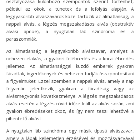
osztályozása különböző szempontok szerint történhet,
például az okok, a tünetek és a lefolyás alapján. A
leggyakoribb alvászavarok közé tartozik az álmatlanság, a
nappali alvás, a légzés megszakadásos alvás (obstruktív
alvási apnoe), a nyugtalan láb szindróma és a
paraszomniák.
Az álmatlanság a leggyakoribb alvászavar, amelyet a
nehezen elalvás, a gyakori felébredés és a korai ébredés
jellemez. Az álmatlansággal küzdő emberek gyakran
fáradtak, ingerlékenyek és nehezen tudják összpontosítani
a figyelmüket. Ezzel szemben a nappali alvás, amely a nap
folyamán jelentkezik, gyakran a fáradtság vagy az
alvásmegvonás következménye. A légzés megszakadásos
alvás esetén a légzés rövid időre leáll az alvás során, ami
gyakori ébredéseket okoz, és így nem teszi lehetővé a
pihentető alvást.
A nyugtalan láb szindróma egy másik típusú alvászavar,
amely a lábak kellemetlen érzésével és mozgásvágyával