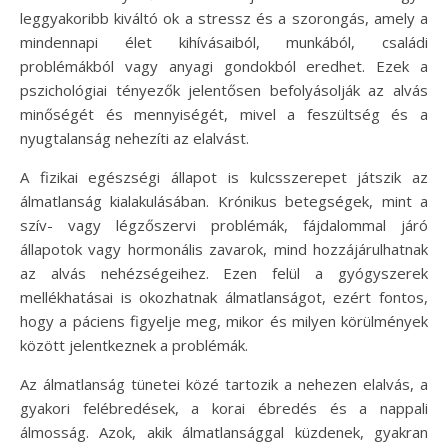
leggyakoribb kiváltó ok a stressz és a szorongás, amely a
mindennapi élet kihívásaiból, munkából, családi
problémákból vagy anyagi gondokból eredhet. Ezek a
pszichológiai tényezők jelentősen befolyásolják az alvás
minőségét és mennyiségét, mivel a feszültség és a
nyugtalanság nehezíti az elalvást.
A fizikai egészségi állapot is kulcsszerepet játszik az
álmatlanság kialakulásában. Krónikus betegségek, mint a
szív- vagy légzőszervi problémák, fájdalommal járó
állapotok vagy hormonális zavarok, mind hozzájárulhatnak
az alvás nehézségeihez. Ezen felül a gyógyszerek
mellékhatásai is okozhatnak álmatlanságot, ezért fontos,
hogy a páciens figyelje meg, mikor és milyen körülmények
között jelentkeznek a problémák.
Az álmatlanság tünetei közé tartozik a nehezen elalvás, a
gyakori felébredések, a korai ébredés és a nappali
álmosság. Azok, akik álmatlansággal küzdenek, gyakran