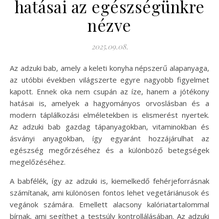
hatásai az egészségünkre
nézve
2025.09.08.
Az adzuki bab, amely a keleti konyha népszerű alapanyaga,
az utóbbi években világszerte egyre nagyobb figyelmet
kapott. Ennek oka nem csupán az íze, hanem a jótékony
hatásai is, amelyek a hagyományos orvoslásban és a
modern táplálkozási elméletekben is elismerést nyertek.
Az adzuki bab gazdag tápanyagokban, vitaminokban és
ásványi anyagokban, így egyaránt hozzájárulhat az
egészség megőrzéséhez és a különböző betegségek
megelőzéséhez.
A babfélék, így az adzuki is, kiemelkedő fehérjeforrásnak
számítanak, ami különösen fontos lehet vegetáriánusok és
vegánok számára. Emellett alacsony kalóriatartalommal
bírnak, ami segíthet a testsúly kontrollálásában. Az adzuki