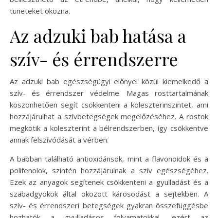
tüneteket okozna.
Az adzuki bab hatása a
szív- és érrendszerre
Az adzuki bab egészségügyi előnyei közül kiemelkedő a
szív- és érrendszer védelme. Magas rosttartalmának
köszönhetően segít csökkenteni a koleszterinszintet, ami
hozzájárulhat a szívbetegségek megelőzéséhez. A rostok
megkötik a koleszterint a bélrendszerben, így csökkentve
annak felszívódását a vérben.
A babban található antioxidánsok, mint a flavonoidok és a
polifenolok, szintén hozzájárulnak a szív egészségéhez.
Ezek az anyagok segítenek csökkenteni a gyulladást és a
szabadgyökök által okozott károsodást a sejtekben. A
szív- és érrendszeri betegségek gyakran összefüggésbe
hozhatók a gyulladásos folyamatokkal, ezért az