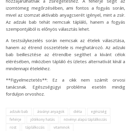
hozzájárulhatnak a zsírégetéshez. A fehérje segít az
izomtömeg megőrzésében, ami fontos a fogyás során,
mivel az izomzat aktívabb anyagcserét igényel, mint a zsír.
Az adzuki bab tehát nemcsak tápláló, hanem a fogyás
szempontjából is előnyös választás lehet.
A testsúlykezelés során nemcsak az ételek választása,
hanem az étrend összetétele is meghatározó. Az adzuki
bab beillesztése az étrendbe segíthet a kívánt célok
elérésében, miközben tápláló és ízletes alternatívát kínál a
mindennapi ételekhez.
**Figyelmeztetés**: Ez a cikk nem számít orvosi
tanácsnak. Egészségügyi probléma esetén mindig
forduljon orvoshoz.
adzuki bab
ásványi anyagok
diéta
egészség
fehérje
jótékony hatás
növényi alapú táplálkozás
rost
táplálkozás
vitaminok