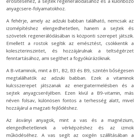
erősítéséhez, a sejtek regenerálódásához és a különböző
anyagcsere-folyamatokhoz.
A fehérje, amely az adzuki babban található, nemcsak az
izomépítéshez elengedhetetlen, hanem a sejtek és
szövetek regenerálódásában is központi szerepet játszik.
Emellett a rostok segítik az emésztést, csökkentik a
koleszterinszintet, és hozzájárulnak a teltségérzet
fenntartásához, ami segíthet a fogyókúrázóknak.
A B-vitaminok, mint a B1, B2, B3 és B9, szintén bőségesen
megtalálhatók az adzuki babban. Ezek a vitaminok
kulcsszerepet játszanak az energiatermelésben és a
sejtek anyagcseréjében. Ezen kívül a B9-vitamin, más
néven folsav, különösen fontos a terhesség alatt, mivel
hozzájárul a magzati fejlődéshez.
Az ásványi anyagok, mint a vas és a magnézium,
elengedhetetlenek a vérképzéshez és az izmok
működéséhez. A vas segít az oxigén szállításában a