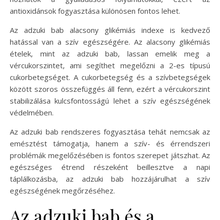
antioxidánsok fogyasztása különösen fontos lehet.
Az adzuki bab alacsony glikémiás indexe is kedvező
hatással van a szív egészségére. Az alacsony glikémiás
ételek, mint az adzuki bab, lassan emelik meg a
vércukorszintet, ami segíthet megelőzni a 2-es típusú
cukorbetegséget. A cukorbetegség és a szívbetegségek
között szoros összefüggés áll fenn, ezért a vércukorszint
stabilizálása kulcsfontosságú lehet a szív egészségének
védelmében.
Az adzuki bab rendszeres fogyasztása tehát nemcsak az
emésztést támogatja, hanem a szív- és érrendszeri
problémák megelőzésében is fontos szerepet játszhat. Az
egészséges étrend részeként beillesztve a napi
táplálkozásba, az adzuki bab hozzájárulhat a szív
egészségének megőrzéséhez.
Az adzuki bab és a