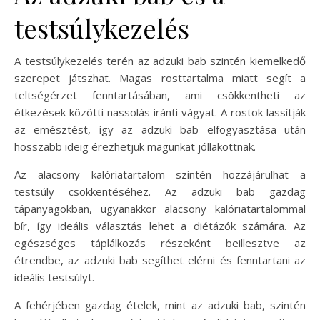
testsúlykezelés
A testsúlykezelés terén az adzuki bab szintén kiemelkedő
szerepet játszhat. Magas rosttartalma miatt segít a
teltségérzet fenntartásában, ami csökkentheti az
étkezések közötti nassolás iránti vágyat. A rostok lassítják
az emésztést, így az adzuki bab elfogyasztása után
hosszabb ideig érezhetjük magunkat jóllakottnak.
Az alacsony kalóriatartalom szintén hozzájárulhat a
testsúly csökkentéséhez. Az adzuki bab gazdag
tápanyagokban, ugyanakkor alacsony kalóriatartalommal
bír, így ideális választás lehet a diétázók számára. Az
egészséges táplálkozás részeként beillesztve az
étrendbe, az adzuki bab segíthet elérni és fenntartani az
ideális testsúlyt.
A fehérjében gazdag ételek, mint az adzuki bab, szintén