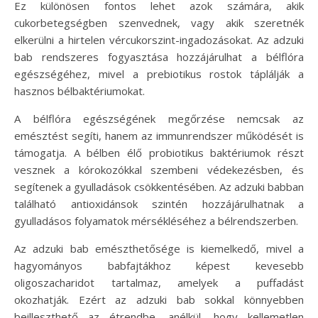
Ez különösen fontos lehet azok számára, akik
cukorbetegségben szenvednek, vagy akik szeretnék
elkerülni a hirtelen vércukorszint-ingadozásokat. Az adzuki
bab rendszeres fogyasztása hozzájárulhat a bélflóra
egészségéhez, mivel a prebiotikus rostok táplálják a
hasznos bélbaktériumokat.
A bélflóra egészségének megőrzése nemcsak az
emésztést segíti, hanem az immunrendszer működését is
támogatja. A bélben élő probiotikus baktériumok részt
vesznek a kórokozókkal szembeni védekezésben, és
segítenek a gyulladások csökkentésében. Az adzuki babban
található antioxidánsok szintén hozzájárulhatnak a
gyulladásos folyamatok mérsékléséhez a bélrendszerben.
Az adzuki bab emészthetősége is kiemelkedő, mivel a
hagyományos babfajtákhoz képest kevesebb
oligoszacharidot tartalmaz, amelyek a puffadást
okozhatják. Ezért az adzuki bab sokkal könnyebben
beilleszthető az étrendbe, anélkül, hogy kellemetlen