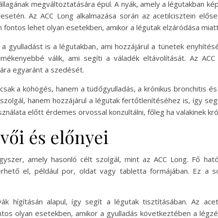
állagának megváltoztatására épül. A nyák, amely a légutakban kép
esetén. Az ACC Long alkalmazása során az acetilcisztein előseg
n fontos lehet olyan esetekben, amikor a légutak elzáródása miat
 a gyulladást is a légutakban, ami hozzájárul a tünetek enyhít
mékenyebbé válik, ami segíti a váladék eltávolítását. Az AC
ára egyaránt a szedését.
k a köhögés, hanem a tüdőgyulladás, a krónikus bronchitis és a
 szolgál, hanem hozzájárul a légutak fertőtlenítéséhez is, így s
lata előtt érdemes orvossal konzultálni, főleg ha valakinek kró
vői és előnyei
gyszer, amely hasonló célt szolgál, mint az ACC Long. Fő hatóa
hető el, például por, oldat vagy tabletta formájában. Ez a 
k hígításán alapul, így segít a légutak tisztításában. Az aceti
ntos olyan esetekben, amikor a gyulladás következtében a légzé