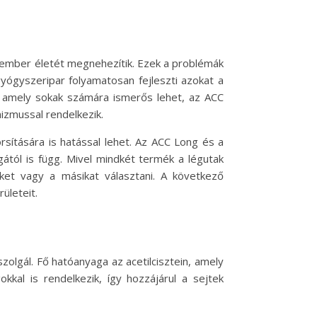
s ember életét megnehezítik. Ezek a problémák
yógyszeripar folyamatosan fejleszti azokat a
 amely sokak számára ismerős lehet, az ACC
izmussal rendelkezik.
sítására is hatással lehet. Az ACC Long és a
ától is függ. Mivel mindkét termék a légutak
et vagy a másikat választani. A következő
ületeit.
lgál. Fő hatóanyaga az acetilcisztein, amely
kkal is rendelkezik, így hozzájárul a sejtek