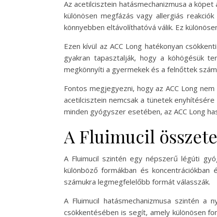
Az acetilcisztein hatásmechanizmusa a köpet 
különösen megfázás vagy allergiás reakciók 
könnyebben eltávolíthatóvá válik. Ez különöse
Ezen kívül az ACC Long hatékonyan csökkenti
gyakran tapasztalják, hogy a köhögésük ter
megkönnyíti a gyermekek és a felnőttek szám
Fontos megjegyezni, hogy az ACC Long nem csa
acetilcisztein nemcsak a tünetek enyhítésére
minden gyógyszer esetében, az ACC Long haszná
A Fluimucil összete
A Fluimucil szintén egy népszerű légúti gyó
különböző formákban és koncentrációkban ér
számukra legmegfelelőbb formát válasszák.
A Fluimucil hatásmechanizmusa szintén a nyá
csökkentésében is segít, amely különösen fo