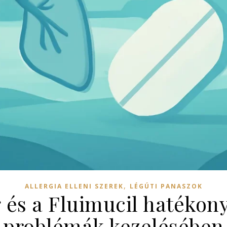
,
ALLERGIA ELLENI SZEREK
LÉGÚTI PANASZOK
és a Fluimucil hatékony
problémák kezelésében