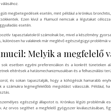
 válásához.
légúti megbetegedések esetén, mint például a krónikus bronchitis
 csökkentek. Ezen kívül a Fluimucil nemcsak a légutakat célo
eggyulladás esetén.
ozitív tapasztalatokról számolnak be, mivel a készítmény gyorsa
es, különösen ha valakinek már meglévő egészségügyi problémái v
mucil: Melyik a megfelelő v
s sok esetben egyéni preferenciákon és a konkrét tüneteken a
hetnek eltérések a hatásmechanizmusukban és a felhasználási terü
orol, és sokan tapasztalják, hogy a köhögésük hamarabb enyhül
k a számukra legmegfelelőbb megoldást válasszák. Például, ha va
sztás.
 személyes egészségi állapotot is. Krónikus légúti problémák es
. Az orvos segíthet a megfelelő gyógyszer kiválasztásában, fi