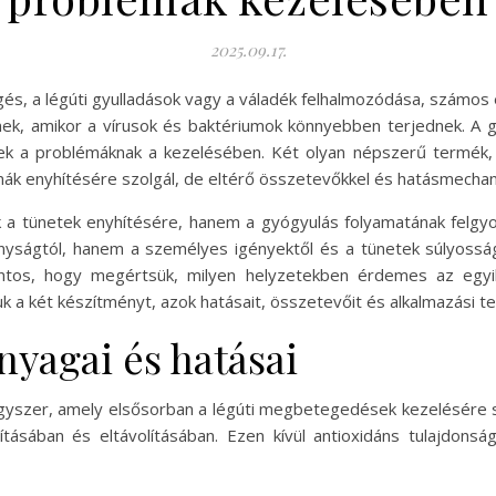
2025.09.17.
gés, a légúti gyulladások vagy a váladék felhalmozódása, számo
k, amikor a vírusok és baktériumok könnyebben terjednek. A g
ek a problémáknak a kezelésében. Két olyan népszerű termék,
émák enyhítésére szolgál, de eltérő összetevőkkel és hatásmechan
a tünetek enyhítésére, hanem a gyógyulás folyamatának felgyor
onyságtól, hanem a személyes igényektől és a tünetek súlyosság
ontos, hogy megértsük, milyen helyzetekben érdemes az egyik
a két készítményt, azok hatásait, összetevőit és alkalmazási ter
yagai és hatásai
yszer, amely elsősorban a légúti megbetegedések kezelésére szo
tásában és eltávolításában. Ezen kívül antioxidáns tulajdonságo