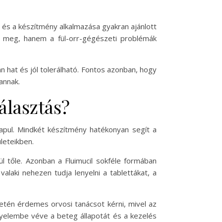
, és a készítmény alkalmazása gyakran ajánlott
zza meg, hanem a fül-orr-gégészeti problémák
n hat és jól tolerálható. Fontos azonban, hogy
annak.
álasztás?
lapul. Mindkét készítmény hatékonyan segít a
leteikben.
 tőle. Azonban a Fluimucil sokféle formában
laki nehezen tudja lenyelni a tablettákat, a
etén érdemes orvosi tanácsot kérni, mivel az
gyelembe véve a beteg állapotát és a kezelés