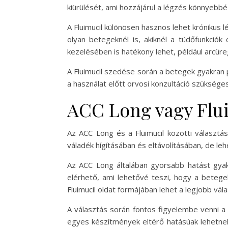
kiürülését, ami hozzájárul a légzés könnyebbé
A Fluimucil különösen hasznos lehet krónikus 
olyan betegeknél is, akiknél a tüdőfunkciók
kezelésében is hatékony lehet, például arcür
A Fluimucil szedése során a betegek gyakran p
a használat előtt orvosi konzultáció szükség
ACC Long vagy Flui
Az ACC Long és a Fluimucil közötti választá
váladék hígításában és eltávolításában, de le
Az ACC Long általában gyorsabb hatást gyak
elérhető, ami lehetővé teszi, hogy a betege
Fluimucil oldat formájában lehet a legjobb vála
A választás során fontos figyelembe venni a
egyes készítmények eltérő hatásúak lehetnek