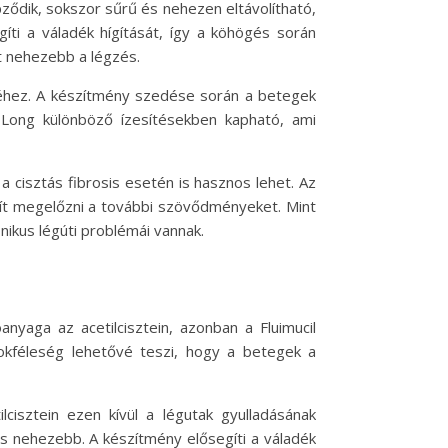
ződik, sokszor sűrű és nehezen eltávolítható,
íti a váladék hígítását, így a köhögés során
t nehezebb a légzés.
éséhez. A készítmény szedése során a betegek
C Long különböző ízesítésekben kapható, ami
 cisztás fibrosis esetén is hasznos lehet. Az
egít megelőzni a további szövődményeket. Mint
nikus légúti problémái vannak.
nyaga az acetilcisztein, azonban a Fluimucil
sokféleség lehetővé teszi, hogy a betegek a
lcisztein ezen kívül a légutak gyulladásának
s nehezebb. A készítmény elősegíti a váladék