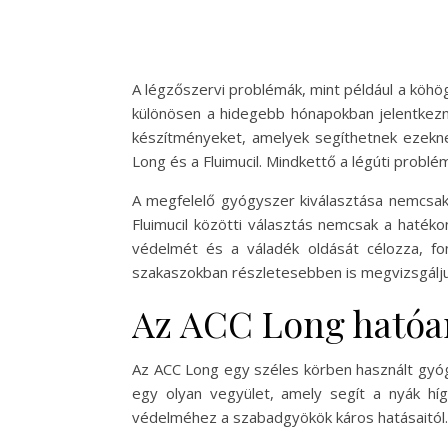
A légzőszervi problémák, mint például a köhö
különösen a hidegebb hónapokban jelentkezne
készítményeket, amelyek segíthetnek ezekn
Long és a Fluimucil. Mindkettő a légúti probl
A megfelelő gyógyszer kiválasztása nemcsak 
Fluimucil közötti választás nemcsak a haték
védelmét és a váladék oldását célozza, f
szakaszokban részletesebben is megvizsgáljuk 
Az ACC Long hatóan
Az ACC Long egy széles körben használt gyóg
egy olyan vegyület, amely segít a nyák hígí
védelméhez a szabadgyökök káros hatásaitól.