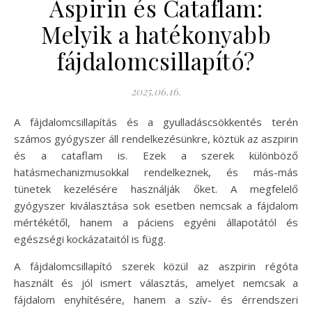
Aspirin és Cataflam:
Melyik a hatékonyabb
fájdalomcsillapító?
2025.06.16.
A fájdalomcsillapítás és a gyulladáscsökkentés terén
számos gyógyszer áll rendelkezésünkre, köztük az aszpirin
és a cataflam is. Ezek a szerek különböző
hatásmechanizmusokkal rendelkeznek, és más-más
tünetek kezelésére használják őket. A megfelelő
gyógyszer kiválasztása sok esetben nemcsak a fájdalom
mértékétől, hanem a páciens egyéni állapotától és
egészségi kockázataitól is függ.
A fájdalomcsillapító szerek közül az aszpirin régóta
használt és jól ismert választás, amelyet nemcsak a
fájdalom enyhítésére, hanem a szív- és érrendszeri