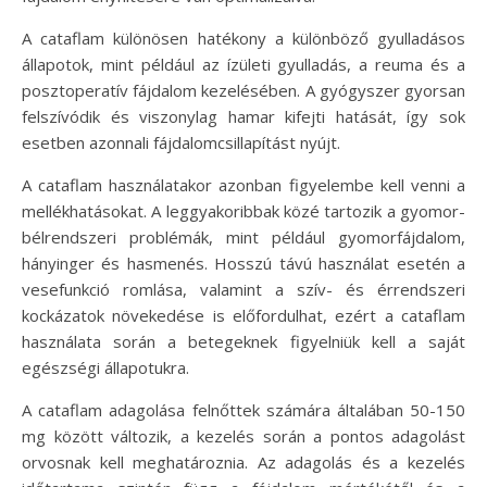
A cataflam különösen hatékony a különböző gyulladásos
állapotok, mint például az ízületi gyulladás, a reuma és a
posztoperatív fájdalom kezelésében. A gyógyszer gyorsan
felszívódik és viszonylag hamar kifejti hatását, így sok
esetben azonnali fájdalomcsillapítást nyújt.
A cataflam használatakor azonban figyelembe kell venni a
mellékhatásokat. A leggyakoribbak közé tartozik a gyomor-
bélrendszeri problémák, mint például gyomorfájdalom,
hányinger és hasmenés. Hosszú távú használat esetén a
vesefunkció romlása, valamint a szív- és érrendszeri
kockázatok növekedése is előfordulhat, ezért a cataflam
használata során a betegeknek figyelniük kell a saját
egészségi állapotukra.
A cataflam adagolása felnőttek számára általában 50-150
mg között változik, a kezelés során a pontos adagolást
orvosnak kell meghatároznia. Az adagolás és a kezelés