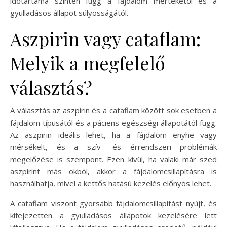
időtartama szintén függ a fájdalom mértékétől és a
gyulladásos állapot súlyosságától.
Aszpirin vagy cataflam:
Melyik a megfelelő
választás?
A választás az aszpirin és a cataflam között sok esetben a
fájdalom típusától és a páciens egészségi állapotától függ.
Az aszpirin ideális lehet, ha a fájdalom enyhe vagy
mérsékelt, és a szív- és érrendszeri problémák
megelőzése is szempont. Ezen kívül, ha valaki már szed
aszpirint más okból, akkor a fájdalomcsillapításra is
használhatja, mivel a kettős hatású kezelés előnyös lehet.
A cataflam viszont gyorsabb fájdalomcsillapítást nyújt, és
kifejezetten a gyulladásos állapotok kezelésére lett