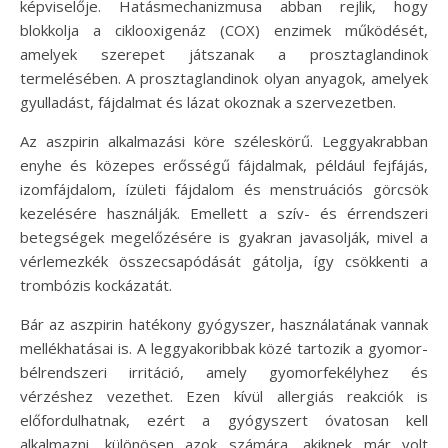
képviselője. Hatásmechanizmusa abban rejlik, hogy
blokkolja a ciklooxigenáz (COX) enzimek működését,
amelyek szerepet játszanak a prosztaglandinok
termelésében. A prosztaglandinok olyan anyagok, amelyek
gyulladást, fájdalmat és lázat okoznak a szervezetben.
Az aszpirin alkalmazási köre széleskörű. Leggyakrabban
enyhe és közepes erősségű fájdalmak, például fejfájás,
izomfájdalom, ízületi fájdalom és menstruációs görcsök
kezelésére használják. Emellett a szív- és érrendszeri
betegségek megelőzésére is gyakran javasolják, mivel a
vérlemezkék összecsapódását gátolja, így csökkenti a
trombózis kockázatát.
Bár az aszpirin hatékony gyógyszer, használatának vannak
mellékhatásai is. A leggyakoribbak közé tartozik a gyomor-
bélrendszeri irritáció, amely gyomorfekélyhez és
vérzéshez vezethet. Ezen kívül allergiás reakciók is
előfordulhatnak, ezért a gyógyszert óvatosan kell
alkalmazni, különösen azok számára, akiknek már volt