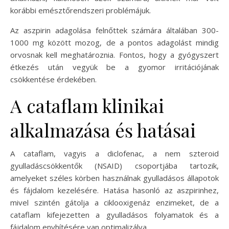
korábbi emésztőrendszeri problémájuk.
Az aszpirin adagolása felnőttek számára általában 300-
1000 mg között mozog, de a pontos adagolást mindig
orvosnak kell meghatároznia. Fontos, hogy a gyógyszert
étkezés után vegyük be a gyomor irritációjának
csökkentése érdekében.
A cataflam klinikai
alkalmazása és hatásai
A cataflam, vagyis a diclofenac, a nem szteroid
gyulladáscsökkentők (NSAID) csoportjába tartozik,
amelyeket széles körben használnak gyulladásos állapotok
és fájdalom kezelésére. Hatása hasonló az aszpirinhez,
mivel szintén gátolja a ciklooxigenáz enzimeket, de a
cataflam kifejezetten a gyulladásos folyamatok és a
fájdalom enyhítésére van optimalizálva.