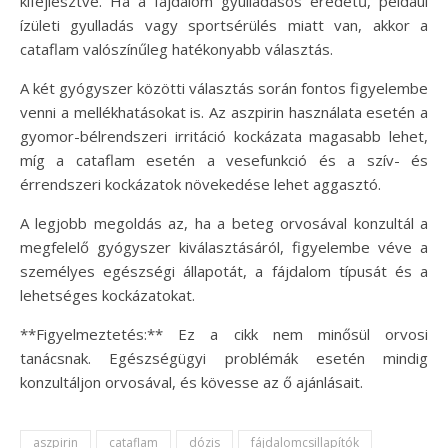
kifejlesztve. Ha a fájdalom gyulladásos eredetű, például
ízületi gyulladás vagy sportsérülés miatt van, akkor a
cataflam valószínűleg hatékonyabb választás.
A két gyógyszer közötti választás során fontos figyelembe
venni a mellékhatásokat is. Az aszpirin használata esetén a
gyomor-bélrendszeri irritáció kockázata magasabb lehet,
míg a cataflam esetén a vesefunkció és a szív- és
érrendszeri kockázatok növekedése lehet aggasztó.
A legjobb megoldás az, ha a beteg orvosával konzultál a
megfelelő gyógyszer kiválasztásáról, figyelembe véve a
személyes egészségi állapotát, a fájdalom típusát és a
lehetséges kockázatokat.
**Figyelmeztetés:** Ez a cikk nem minősül orvosi
tanácsnak. Egészségügyi problémák esetén mindig
konzultáljon orvosával, és kövesse az ő ajánlásait.
aszpirin
cataflam
dózis
fájdalomcsillapítók