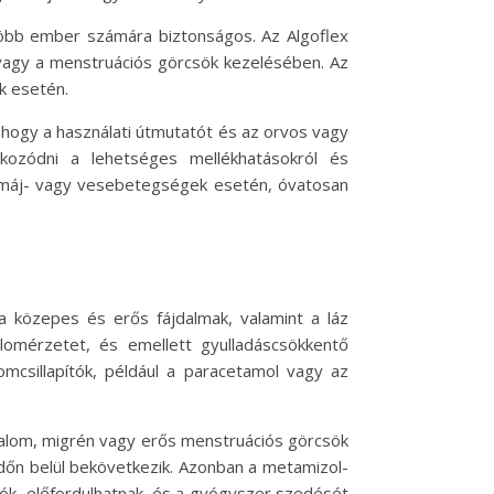
egtöbb ember számára biztonságos. Az Algoflex
s vagy a menstruációs görcsök kezelésében. Az
k esetén.
 hogy a használati útmutatót és az orvos vagy
ozódni a lehetséges mellékhatásokról és
ul máj- vagy vesebetegségek esetén, óvatosan
 a közepes és erős fájdalmak, valamint a láz
lomérzetet, és emellett gyulladáscsökkentő
omcsillapítók, például a paracetamol vagy az
jdalom, migrén vagy erős menstruációs görcsök
 időn belül bekövetkezik. Azonban a metamizol-
iók, előfordulhatnak, és a gyógyszer szedését