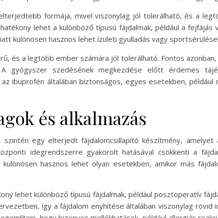
gelterjedtebb formája, mivel viszonylag jól tolerálható, és a l
hatékony lehet a különböző típusú fájdalmak, például a fejfájá
att különösen hasznos lehet ízületi gyulladás vagy sportsérülése
erű, és a legtöbb ember számára jól tolerálható. Fontos azonban,
k. A gyógyszer szedésének megkezdése előtt érdemes tájék
 és az ibuprofén általában biztonságos, egyes esetekben, példá
agok és alkalmazás
szintén egy elterjedt fájdalomcsillapító készítmény, amelyet
özponti idegrendszerre gyakorolt hatásával csökkenti a fájda
in különösen hasznos lehet olyan esetekben, amikor más fájdal
ony lehet különböző típusú fájdalmak, például posztoperatív fá
ervezetben, így a fájdalom enyhítése általában viszonylag rövid
egemlíteni, hogy bizonyos mellékhatások, például allergiás reakc