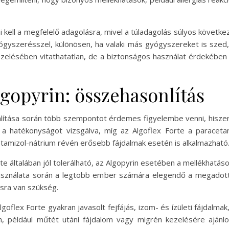
i kell a megfelelő adagolásra, mivel a túladagolás súlyos követ
ógyszerésszel, különösen, ha valaki más gyógyszereket is sze
ezelésében vitathatatlan, de a biztonságos használat érdekében 
lgopyrin: összehasonlítás
nlítása során több szempontot érdemes figyelembe venni, hisz
t a hatékonyságot vizsgálva, míg az Algoflex Forte a paraceta
 metamizol-nátrium révén erősebb fájdalmak esetén is alkalmazható
 általában jól tolerálható, az Algopyrin esetében a mellékhatások
 használata során a legtöbb ember számára elegendő a megadott
sra van szükség.
goflex Forte gyakran javasolt fejfájás, izom- és ízületi fájdalma
, például műtét utáni fájdalom vagy migrén kezelésére ajánlo