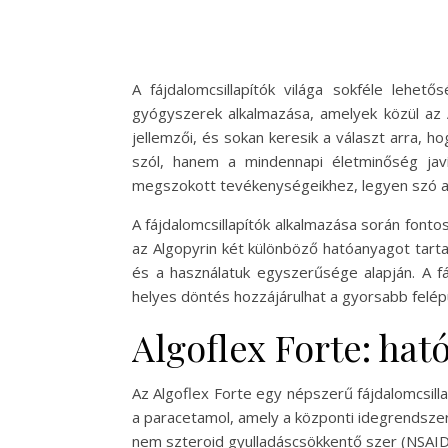
A fájdalomcsillapítók világa sokféle lehe
gyógyszerek alkalmazása, amelyek közül az 
jellemzői, és sokan keresik a választ arra, h
szól, hanem a mindennapi életminőség javít
megszokott tevékenységeikhez, legyen szó akár
A fájdalomcsillapítók alkalmazása során fonto
az Algopyrin két különböző hatóanyagot tart
és a használatuk egyszerűsége alapján. A fá
helyes döntés hozzájárulhat a gyorsabb felép
Algoflex Forte: ha
Az Algoflex Forte egy népszerű fájdalomcsilla
a paracetamol, amely a központi idegrendszerr
nem szteroid gyulladáscsökkentő szer (NSAID).