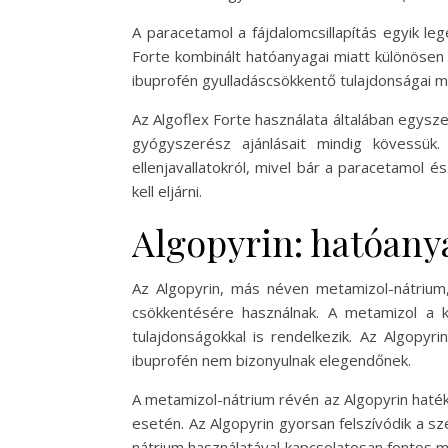
A paracetamol a fájdalomcsillapítás egyik le
Forte kombinált hatóanyagai miatt különösen 
ibuprofén gyulladáscsökkentő tulajdonságai mi
Az Algoflex Forte használata általában egysz
gyógyszerész ajánlásait mindig kövessü
ellenjavallatokról, mivel bár a paracetamol
kell eljárni.
Algopyrin: hatóany
Az Algopyrin, más néven metamizol-nátrium, 
csökkentésére használnak. A metamizol a k
tulajdonságokkal is rendelkezik. Az Algopyr
ibuprofén nem bizonyulnak elegendőnek.
A metamizol-nátrium révén az Algopyrin haték
esetén. Az Algopyrin gyorsan felszívódik a sz
nátrium használatával kapcsolatosan fontos m