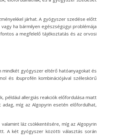
kezményekkel járhat. A gyógyszer szedése előtt
d, vagy ha bármilyen egészségügyi problémája
fontos a megfelelő tájékoztatás és az orvosi
en mindkét gyógyszer eltérő hatóanyagokat és
mol és ibuprofén kombinációjával széleskörű
.
, például allergiás reakciók előfordulása miatt
 adag, míg az Algopyrin esetén előfordulhat,
k, valamint láz csökkentésére, míg az Algopyrin
tt. A két gyógyszer közötti választás során