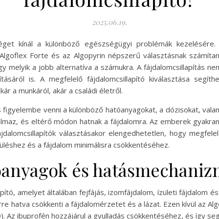
2025.06.19.
tőséget kínál a különböző egészségügyi problémák kezelésér
Algoflex Forte és az Algopyrin népszerű választásnak számít
ogy melyik a jobb alternatíva a számukra. A fájdalomcsillapítás ne
ásáról is. A megfelelő fájdalomcsillapító kiválasztása segí
 a munkáról, akár a családi életről.
s figyelembe venni a különböző hatóanyagokat, a dózisokat, valam
almaz, és eltérő módon hatnak a fájdalomra. Az emberek gyakra
jdalomcsillapítók választásakor elengedhetetlen, hogy megfele
üléshez és a fájdalom minimálisra csökkentéséhez.
tóanyagok és hatásmechani
pító, amelyet általában fejfájás, izomfájdalom, ízületi fájdalom 
e hatva csökkenti a fájdalomérzetet és a lázat. Ezen kívül az Alg
 Az ibuprofén hozzájárul a gyulladás csökkentéséhez, és így seg