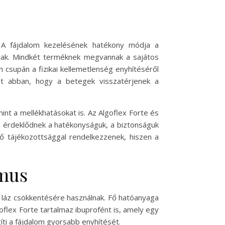
e. A fájdalom kezelésének hatékony módja a
anak. Mindkét terméknek megvannak a sajátos
m csupán a fizikai kellemetlenség enyhítéséről
thet abban, hogy a betegek visszatérjenek a
int a mellékhatásokat is. Az Algoflex Forte és
n érdeklődnek a hatékonyságuk, a biztonságuk
lő tájékozottsággal rendelkezzenek, hiszen a
zmus
és láz csökkentésére használnak. Fő hatóanyaga
oflex Forte tartalmaz ibuprofént is, amely egy
íti a fájdalom gyorsabb enyhítését.