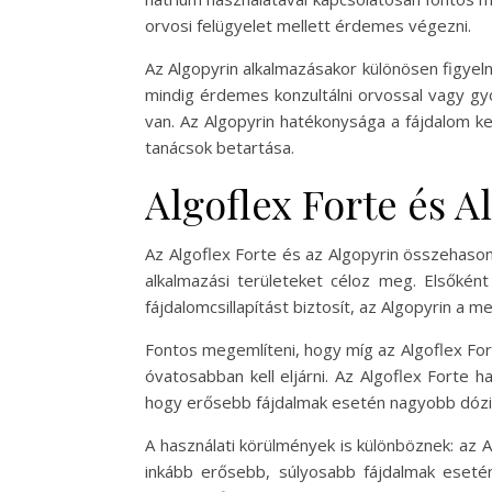
orvosi felügyelet mellett érdemes végezni.
Az Algopyrin alkalmazásakor különösen figyeln
mindig érdemes konzultálni orvossal vagy gy
van. Az Algopyrin hatékonysága a fájdalom k
tanácsok betartása.
Algoflex Forte és A
Az Algoflex Forte és az Algopyrin összehaso
alkalmazási területeket céloz meg. Elsőkén
fájdalomcsillapítást biztosít, az Algopyrin a
Fontos megemlíteni, hogy míg az Algoflex Forte
óvatosabban kell eljárni. Az Algoflex Forte
hogy erősebb fájdalmak esetén nagyobb dózi
A használati körülmények is különböznek: az Al
inkább erősebb, súlyosabb fájdalmak esetén