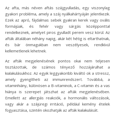
Az afta, más néven aftás szájgyulladás, egy viszonylag
gyakori probléma, amely a száj nyálkahártyáján jelentkezik.
Ezek az apró, fájdalmas sebek gyakran kerek vagy ovális
formájúak, és fehér vagy sárgás középponttal
rendelkeznek, amelyet piros gyulladt perem vesz körül. Az
afták általában néhány napig, akár két hétig is eltarthatnak,
és bár önmagukban nem veszélyesek, rendkívül
kellemetlenek lehetnek.
Az afták megjelenésének pontos okai nem teljesen
tisztázottak, de számos tényező hozzájárulhat a
kialakulásukhoz. Az egyik leggyakoribb kiváltó ok a stressz,
amely gyengítheti az immunrendszert. Továbbá, a
vitaminhiány, különösen a B-vitaminok, a C-vitamin és a vas
hiánya is szerepet játszhat az afták megjelenésében.
Emellett az allergiás reakciók, a hormonális változások,
vagy akár a szájüregi irritáció, például kemény ételek
fogyasztása, szintén okozhatják az afták kialakulását.