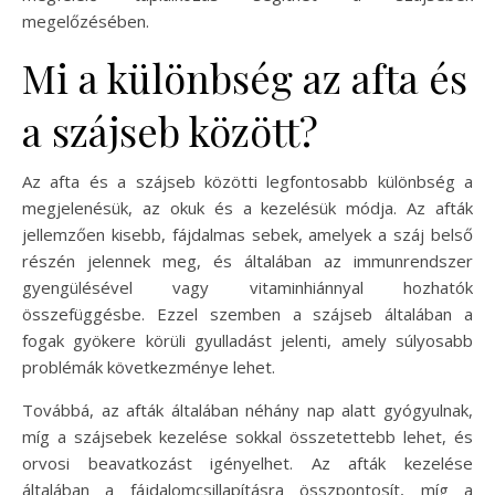
megelőzésében.
Mi a különbség az afta és
a szájseb között?
Az afta és a szájseb közötti legfontosabb különbség a
megjelenésük, az okuk és a kezelésük módja. Az afták
jellemzően kisebb, fájdalmas sebek, amelyek a száj belső
részén jelennek meg, és általában az immunrendszer
gyengülésével vagy vitaminhiánnyal hozhatók
összefüggésbe. Ezzel szemben a szájseb általában a
fogak gyökere körüli gyulladást jelenti, amely súlyosabb
problémák következménye lehet.
Továbbá, az afták általában néhány nap alatt gyógyulnak,
míg a szájsebek kezelése sokkal összetettebb lehet, és
orvosi beavatkozást igényelhet. Az afták kezelése
általában a fájdalomcsillapításra összpontosít, míg a