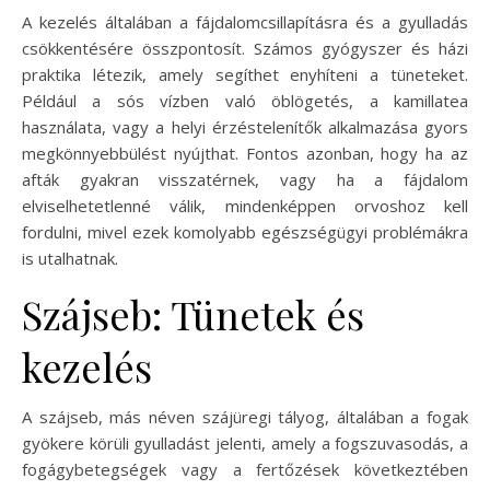
A kezelés általában a fájdalomcsillapításra és a gyulladás
csökkentésére összpontosít. Számos gyógyszer és házi
praktika létezik, amely segíthet enyhíteni a tüneteket.
Például a sós vízben való öblögetés, a kamillatea
használata, vagy a helyi érzéstelenítők alkalmazása gyors
megkönnyebbülést nyújthat. Fontos azonban, hogy ha az
afták gyakran visszatérnek, vagy ha a fájdalom
elviselhetetlenné válik, mindenképpen orvoshoz kell
fordulni, mivel ezek komolyabb egészségügyi problémákra
is utalhatnak.
Szájseb: Tünetek és
kezelés
A szájseb, más néven szájüregi tályog, általában a fogak
gyökere körüli gyulladást jelenti, amely a fogszuvasodás, a
fogágybetegségek vagy a fertőzések következtében