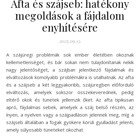
Afta és szájseb: hatékony
megoldások a fájdalom
enyhítésére
2025.09.13.
A szájüregi problémák sok ember életében okoznak
kellemetlenséget, és bár sokan nem tulajdonítanak nekik
nagy jelentőséget, a szájban jelentkező fájdalmak és
elváltozások komolyabb problémákra is utalhatnak. Az afta
és a szájseb a két leggyakoribb, szájüregben előforduló
elváltozás, amelyek sokszor összekeverednek, pedig
eltérő okok és tünetek jellemzik őket. Az afta tipikusan
apró, fájdalmas sebek, amelyek a száj belső részén, az
ínyen, a nyelven vagy a szájpadláson jelennek meg, míg a
szájseb általában a fogak gyökere körüli gyulladást jelenti,
amely súlyosabb tüneteket okozhat.