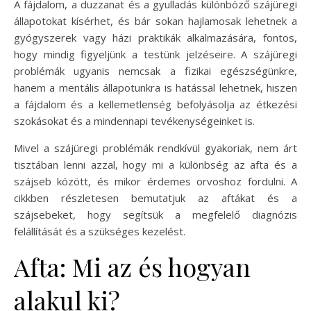
A fájdalom, a duzzanat és a gyulladás különböző szájüregi
állapotokat kísérhet, és bár sokan hajlamosak lehetnek a
gyógyszerek vagy házi praktikák alkalmazására, fontos,
hogy mindig figyeljünk a testünk jelzéseire. A szájüregi
problémák ugyanis nemcsak a fizikai egészségünkre,
hanem a mentális állapotunkra is hatással lehetnek, hiszen
a fájdalom és a kellemetlenség befolyásolja az étkezési
szokásokat és a mindennapi tevékenységeinket is.
Mivel a szájüregi problémák rendkívül gyakoriak, nem árt
tisztában lenni azzal, hogy mi a különbség az afta és a
szájseb között, és mikor érdemes orvoshoz fordulni. A
cikkben részletesen bemutatjuk az aftákat és a
szájsebeket, hogy segítsük a megfelelő diagnózis
felállítását és a szükséges kezelést.
Afta: Mi az és hogyan
alakul ki?