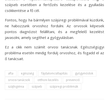
szájseb esetében a fertőzés kezelése és a gyulladás
csökkentése a fő cél.
Fontos, hogy ha bármilyen szájüregi problémával küzdünk,
ne habozzunk orvoshoz fordulni. Az orvosok képesek
pontos diagnózist felállítani, és a megfelelő kezelést
javasolni, amely segíthet a gyógyulásban.
Ez a cikk nem számít orvosi tanácsnak. Egészségügyi
probléma esetén mindig fordulj orvoshoz, és fogadd el az
ő tanácsait.
afta
egészség
fájdalomcsillapítás
gyógymódok
orvosi tanácsok
otthoni kezelés
prevenció
szájhigiénia
szájseb
szájüregi problémák