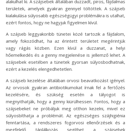
alakulhat ki. A szájsebek általában duzzadt, piros, fájdalmas
területek, amelyek gyakran gennyel töltöttek. A szájseb
kialakulása súlyosabb egészségügyi problémákra is utalhat,
ezért fontos, hogy ne hagyjuk figyelmen kívül.
A szájseb leggyakoribb tünetei közé tartozik a fájdalom,
amely fokozódhat, ha az érintett területet megérintjük
vagy rágás közben. Ezen kívül a duzzanat, a helyi
hőemelkedés és a genny megjelenése is jellemző lehet. A
szájsebek esetében a tünetek gyorsan súlyosbodhatnak,
ezért a kezelés elengedhetetlen.
A szájseb kezelése általában orvosi beavatkozást igényel.
Az orvosok gyakran antibiotikumokat írnak fel a fertőzés
kezelésére, és szükség esetén a tályogot is
megnyithatják, hogy a genny kiürülhessen. Fontos, hogy a
szájsebeket ne próbáljuk meg otthon kezelni, mivel ez
súlyosbíthatja a problémát. Az egészséges szájhigiénia
fenntartása, a rendszeres fogorvosi ellenőrzések és a
megfelelő táplálkozás segíthet a szájsebek