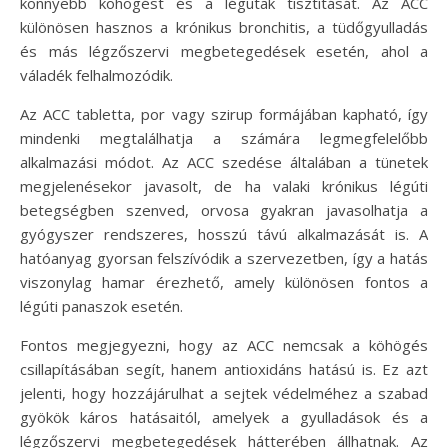
könnyebb köhögést és a légutak tisztítását. Az ACC
különösen hasznos a krónikus bronchitis, a tüdőgyulladás
és más légzőszervi megbetegedések esetén, ahol a
váladék felhalmozódik.
Az ACC tabletta, por vagy szirup formájában kapható, így
mindenki megtalálhatja a számára legmegfelelőbb
alkalmazási módot. Az ACC szedése általában a tünetek
megjelenésekor javasolt, de ha valaki krónikus légúti
betegségben szenved, orvosa gyakran javasolhatja a
gyógyszer rendszeres, hosszú távú alkalmazását is. A
hatóanyag gyorsan felszívódik a szervezetben, így a hatás
viszonylag hamar érezhető, amely különösen fontos a
légúti panaszok esetén.
Fontos megjegyezni, hogy az ACC nemcsak a köhögés
csillapításában segít, hanem antioxidáns hatású is. Ez azt
jelenti, hogy hozzájárulhat a sejtek védelméhez a szabad
gyökök káros hatásaitól, amelyek a gyulladások és a
légzőszervi megbetegedések hátterében állhatnak. Az