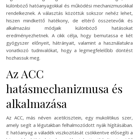
különböző hatóanyagokkal és működési mechanizmusokkal
rendelkeznek. A választás közöttük sokszor nehéz lehet,
hiszen mindkettő hatékony, de eltérő összetevőik és
alkalmazási módjaik különböző hatásokat
eredményezhetnek. A cikk célja, hogy bemutassa e két
gyógyszer előnyeit, hátrányait, valamint a használatukra
vonatkozó tudnivalókat, hogy a legmegfelelőbb döntést
hozhassuk meg.
Az ACC
hatásmechanizmusa és
alkalmazása
Az ACC, más néven acetilcisztein, egy mukolitikus szer,
amely segít a légutakban felhalmozódott nyák hígításában.
E hatóanyag a váladék viszkozitását csökkentve elősegíti a