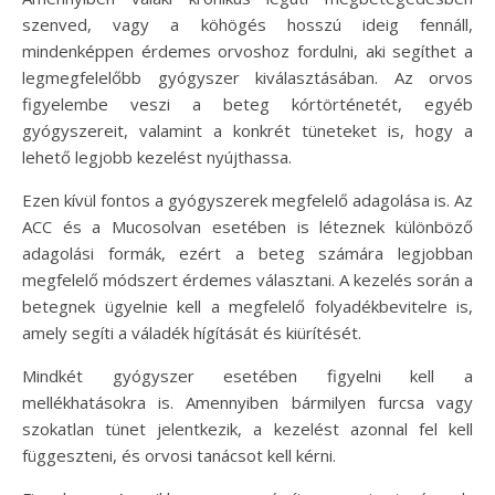
szenved, vagy a köhögés hosszú ideig fennáll,
mindenképpen érdemes orvoshoz fordulni, aki segíthet a
legmegfelelőbb gyógyszer kiválasztásában. Az orvos
figyelembe veszi a beteg kórtörténetét, egyéb
gyógyszereit, valamint a konkrét tüneteket is, hogy a
lehető legjobb kezelést nyújthassa.
Ezen kívül fontos a gyógyszerek megfelelő adagolása is. Az
ACC és a Mucosolvan esetében is léteznek különböző
adagolási formák, ezért a beteg számára legjobban
megfelelő módszert érdemes választani. A kezelés során a
betegnek ügyelnie kell a megfelelő folyadékbevitelre is,
amely segíti a váladék hígítását és kiürítését.
Mindkét gyógyszer esetében figyelni kell a
mellékhatásokra is. Amennyiben bármilyen furcsa vagy
szokatlan tünet jelentkezik, a kezelést azonnal fel kell
függeszteni, és orvosi tanácsot kell kérni.