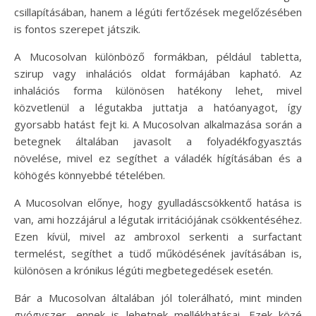
csillapításában, hanem a légúti fertőzések megelőzésében
is fontos szerepet játszik.
A Mucosolvan különböző formákban, például tabletta,
szirup vagy inhalációs oldat formájában kapható. Az
inhalációs forma különösen hatékony lehet, mivel
közvetlenül a légutakba juttatja a hatóanyagot, így
gyorsabb hatást fejt ki. A Mucosolvan alkalmazása során a
betegnek általában javasolt a folyadékfogyasztás
növelése, mivel ez segíthet a váladék hígításában és a
köhögés könnyebbé tételében.
A Mucosolvan előnye, hogy gyulladáscsökkentő hatása is
van, ami hozzájárul a légutak irritációjának csökkentéséhez.
Ezen kívül, mivel az ambroxol serkenti a surfactant
termelést, segíthet a tüdő működésének javításában is,
különösen a krónikus légúti megbetegedések esetén.
Bár a Mucosolvan általában jól tolerálható, mint minden
gyógyszer, ennek is lehetnek mellékhatásai. Ezek közé