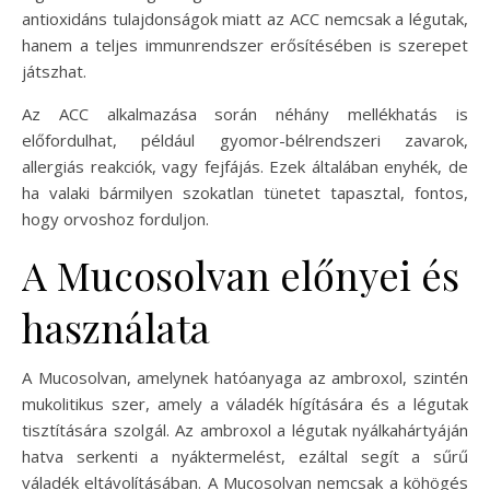
antioxidáns tulajdonságok miatt az ACC nemcsak a légutak,
hanem a teljes immunrendszer erősítésében is szerepet
játszhat.
Az ACC alkalmazása során néhány mellékhatás is
előfordulhat, például gyomor-bélrendszeri zavarok,
allergiás reakciók, vagy fejfájás. Ezek általában enyhék, de
ha valaki bármilyen szokatlan tünetet tapasztal, fontos,
hogy orvoshoz forduljon.
A Mucosolvan előnyei és
használata
A Mucosolvan, amelynek hatóanyaga az ambroxol, szintén
mukolitikus szer, amely a váladék hígítására és a légutak
tisztítására szolgál. Az ambroxol a légutak nyálkahártyáján
hatva serkenti a nyáktermelést, ezáltal segít a sűrű
váladék eltávolításában. A Mucosolvan nemcsak a köhögés