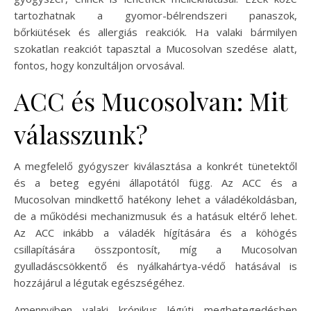
tartozhatnak a gyomor-bélrendszeri panaszok,
bőrkiütések és allergiás reakciók. Ha valaki bármilyen
szokatlan reakciót tapasztal a Mucosolvan szedése alatt,
fontos, hogy konzultáljon orvosával.
ACC és Mucosolvan: Mit
válasszunk?
A megfelelő gyógyszer kiválasztása a konkrét tünetektől
és a beteg egyéni állapotától függ. Az ACC és a
Mucosolvan mindkettő hatékony lehet a váladékoldásban,
de a működési mechanizmusuk és a hatásuk eltérő lehet.
Az ACC inkább a váladék hígítására és a köhögés
csillapítására összpontosít, míg a Mucosolvan
gyulladáscsökkentő és nyálkahártya-védő hatásával is
hozzájárul a légutak egészségéhez.
Amennyiben valaki krónikus légúti megbetegedésben