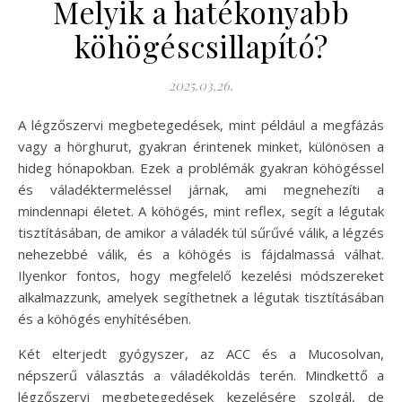
Melyik a hatékonyabb
köhögéscsillapító?
2025.03.26.
A légzőszervi megbetegedések, mint például a megfázás
vagy a hörghurut, gyakran érintenek minket, különösen a
hideg hónapokban. Ezek a problémák gyakran köhögéssel
és váladéktermeléssel járnak, ami megnehezíti a
mindennapi életet. A köhögés, mint reflex, segít a légutak
tisztításában, de amikor a váladék túl sűrűvé válik, a légzés
nehezebbé válik, és a köhögés is fájdalmassá válhat.
Ilyenkor fontos, hogy megfelelő kezelési módszereket
alkalmazzunk, amelyek segíthetnek a légutak tisztításában
és a köhögés enyhítésében.
Két elterjedt gyógyszer, az ACC és a Mucosolvan,
népszerű választás a váladékoldás terén. Mindkettő a
légzőszervi megbetegedések kezelésére szolgál, de