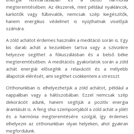
megteremtésében. Az ékszerek, mint például nyakláncok,
karkötők vagy fülbevalók, nemcsak szép kiegészítők,
hanem energikus védelmet is nyújthatnak viselőjük
számára.
A zöld achátot érdemes használni a meditáció során is. Egy
kis darab achát a kezünkben tartva vagy a szívünkre
helyezve segíthet a fókuszálásban és a belső béke
megteremtésében. A meditációs gyakorlatok során a zöld
achát energiái elősegítik a relaxációt és a mélyebb
állapotok elérését, ami segíthet csökkenteni a stresszt.
Otthonunkban is elhelyezhetjük a zöld achátot, például a
nappaliban vagy a hálószobában. Ezzel nemcsak szép
dekorációt adunk, hanem segítjük a pozitív energia
áramlását is. A feng shui szempontjából a zöld achát a jólét
és a harmónia megteremtésére szolgál, így érdemes
elhelyezni az otthonunkban olyan helyeken, ahol gyakran
megfordulunk.