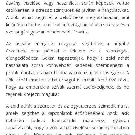
ásvány viselése vagy használata során képesek voltak
csökkenteni a stressz szintjüket és javítani a hangulatukat.
A zöld achát segíthet a belső béke megtalálásában, ami
különösen fontos a mai rohanó világban, ahol a stressz és a
szorongás gyakran mindennapi társaink.
Az ásvány energikus rezgései segítenek a negatív
érzelmek, mint például a félelem és a szorongás,
elengedésében. Sokan tapasztalják, hogy a zöld achát
használata során könnyebben képesek szembenézni a
problémáikkal, és nyitottabbá válnak az új lehetőségekre. A
zöld achát emellett a bátorságot is erősíti, lehetővé téve,
hogy az emberek a szívük szerint cselekedjenek, és ne
féljenek kifejezni magukat.
A zöld achát a szeretet és az együttérzés szimbóluma is,
amely segíthet a kapcsolatok erősítésében. Azok, akik
nehezen tudnak kapcsolódni másokhoz, gyakran
tapasztalják, hogy a zöld achát viselése során nyitottabbá
válnak és képesek lesznek mélyebb kapcsolatokat