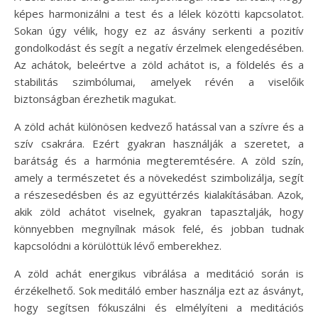
képes harmonizálni a test és a lélek közötti kapcsolatot.
Sokan úgy vélik, hogy ez az ásvány serkenti a pozitív
gondolkodást és segít a negatív érzelmek elengedésében.
Az achátok, beleértve a zöld achátot is, a földelés és a
stabilitás szimbólumai, amelyek révén a viselőik
biztonságban érezhetik magukat.
A zöld achát különösen kedvező hatással van a szívre és a
szív csakrára. Ezért gyakran használják a szeretet, a
barátság és a harmónia megteremtésére. A zöld szín,
amely a természetet és a növekedést szimbolizálja, segít
a részesedésben és az együttérzés kialakításában. Azok,
akik zöld achátot viselnek, gyakran tapasztalják, hogy
könnyebben megnyílnak mások felé, és jobban tudnak
kapcsolódni a körülöttük lévő emberekhez.
A zöld achát energikus vibrálása a meditáció során is
érzékelhető. Sok meditáló ember használja ezt az ásványt,
hogy segítsen fókuszálni és elmélyíteni a meditációs