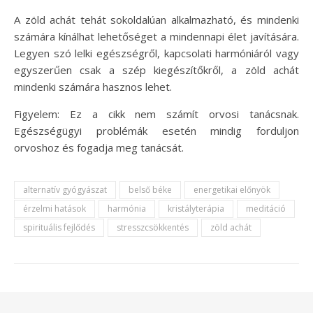
A zöld achát tehát sokoldalúan alkalmazható, és mindenki
számára kínálhat lehetőséget a mindennapi élet javítására.
Legyen szó lelki egészségről, kapcsolati harmóniáról vagy
egyszerűen csak a szép kiegészítőkről, a zöld achát
mindenki számára hasznos lehet.
Figyelem: Ez a cikk nem számít orvosi tanácsnak.
Egészségügyi problémák esetén mindig forduljon
orvoshoz és fogadja meg tanácsát.
alternatív gyógyászat
belső béke
energetikai előnyök
érzelmi hatások
harmónia
kristályterápia
meditáció
spirituális fejlődés
stresszcsökkentés
zöld achát