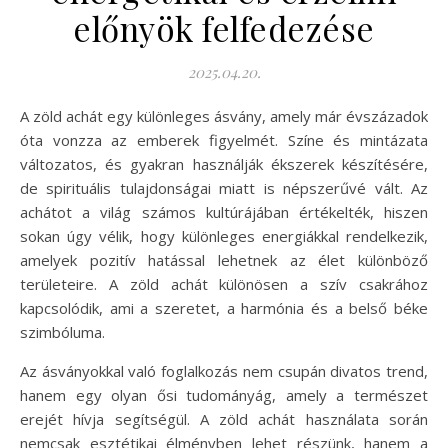
előnyök felfedezése
2025.04.20.
A zöld achát egy különleges ásvány, amely már évszázadok
óta vonzza az emberek figyelmét. Színe és mintázata
változatos, és gyakran használják ékszerek készítésére,
de spirituális tulajdonságai miatt is népszerűvé vált. Az
achátot a világ számos kultúrájában értékelték, hiszen
sokan úgy vélik, hogy különleges energiákkal rendelkezik,
amelyek pozitív hatással lehetnek az élet különböző
területeire. A zöld achát különösen a szív csakrához
kapcsolódik, ami a szeretet, a harmónia és a belső béke
szimbóluma.
Az ásványokkal való foglalkozás nem csupán divatos trend,
hanem egy olyan ősi tudományág, amely a természet
erejét hívja segítségül. A zöld achát használata során
nemcsak esztétikai élményben lehet részünk, hanem a