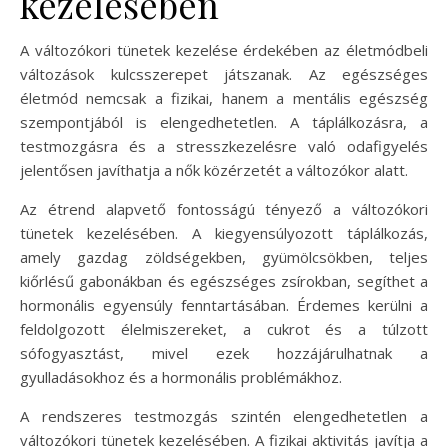
kezelésében
A változókori tünetek kezelése érdekében az életmódbeli
változások kulcsszerepet játszanak. Az egészséges
életmód nemcsak a fizikai, hanem a mentális egészség
szempontjából is elengedhetetlen. A táplálkozásra, a
testmozgásra és a stresszkezelésre való odafigyelés
jelentősen javíthatja a nők közérzetét a változókor alatt.
Az étrend alapvető fontosságú tényező a változókori
tünetek kezelésében. A kiegyensúlyozott táplálkozás,
amely gazdag zöldségekben, gyümölcsökben, teljes
kiőrlésű gabonákban és egészséges zsírokban, segíthet a
hormonális egyensúly fenntartásában. Érdemes kerülni a
feldolgozott élelmiszereket, a cukrot és a túlzott
sófogyasztást, mivel ezek hozzájárulhatnak a
gyulladásokhoz és a hormonális problémákhoz.
A rendszeres testmozgás szintén elengedhetetlen a
változókori tünetek kezelésében. A fizikai aktivitás javítja a