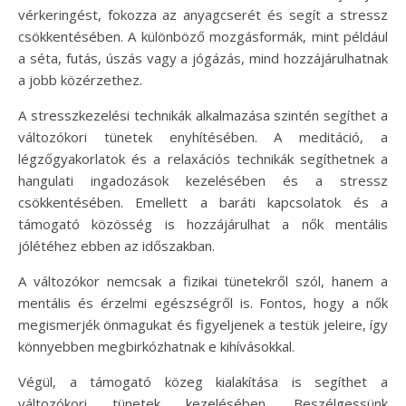
vérkeringést, fokozza az anyagcserét és segít a stressz
csökkentésében. A különböző mozgásformák, mint például
a séta, futás, úszás vagy a jógázás, mind hozzájárulhatnak
a jobb közérzethez.
A stresszkezelési technikák alkalmazása szintén segíthet a
változókori tünetek enyhítésében. A meditáció, a
légzőgyakorlatok és a relaxációs technikák segíthetnek a
hangulati ingadozások kezelésében és a stressz
csökkentésében. Emellett a baráti kapcsolatok és a
támogató közösség is hozzájárulhat a nők mentális
jólétéhez ebben az időszakban.
A változókor nemcsak a fizikai tünetekről szól, hanem a
mentális és érzelmi egészségről is. Fontos, hogy a nők
megismerjék önmagukat és figyeljenek a testük jeleire, így
könnyebben megbirkózhatnak e kihívásokkal.
Végül, a támogató közeg kialakítása is segíthet a
változókori tünetek kezelésében. Beszélgessünk