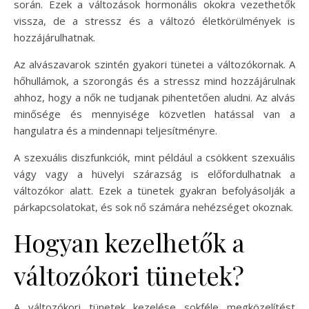
során. Ezek a változások hormonális okokra vezethetők
vissza, de a stressz és a változó életkörülmények is
hozzájárulhatnak.
Az alvászavarok szintén gyakori tünetei a változókornak. A
hőhullámok, a szorongás és a stressz mind hozzájárulnak
ahhoz, hogy a nők ne tudjanak pihentetően aludni. Az alvás
minősége és mennyisége közvetlen hatással van a
hangulatra és a mindennapi teljesítményre.
A szexuális diszfunkciók, mint például a csökkent szexuális
vágy vagy a hüvelyi szárazság is előfordulhatnak a
változókor alatt. Ezek a tünetek gyakran befolyásolják a
párkapcsolatokat, és sok nő számára nehézséget okoznak.
Hogyan kezelhetők a
változókori tünetek?
A változókori tünetek kezelése sokféle megközelítést