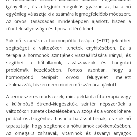
igényelhet, és a legjobb megoldás gyakran az, ha a nő
egyénileg választja ki a számára legmegfelelőbb módszert.
Az orvosi tanácsadás mindenképpen ajánlott, hiszen a
tünetek súlyossága és típusa eltérő lehet.
Sok nő számára a hormonpótló terápia (HRT) jelenthet
segítséget a változókori tünetek enyhítésében. Ez a
terápia a hormonok szintjének visszaállítására irányul, és
segíthet a hőhullámok, alvászavarok és hangulati
problémák kezelésében. Fontos azonban, hogy a
hormonpótló terápiát orvosi felügyelet mellett
alkalmazzák, hiszen nem minden nő számára ajánlott.
A természetes módszerek, mint például a fitoterápia vagy
a különböző étrend-kiegészítők, szintén népszerűek a
változókori tünetek kezelésében. A szója és a vörös lóhere
például ösztrogénhez hasonló hatással bírnak, és sok nő
tapasztalja, hogy segítenek a hőhullámok csökkentésében.
Az omega-3 zsírsavak, vitaminok és ásványi anyagok