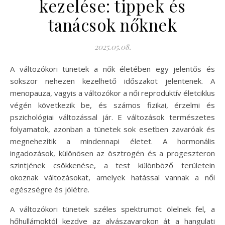
kezelése: tippek és
tanácsok nőknek
2025.05.08.
A változókori tünetek a nők életében egy jelentős és
sokszor nehezen kezelhető időszakot jelentenek. A
menopauza, vagyis a változókor a női reproduktív életciklus
végén következik be, és számos fizikai, érzelmi és
pszichológiai változással jár. E változások természetes
folyamatok, azonban a tünetek sok esetben zavaróak és
megnehezítik a mindennapi életet. A hormonális
ingadozások, különösen az ösztrogén és a progeszteron
szintjének csökkenése, a test különböző területein
okoznak változásokat, amelyek hatással vannak a női
egészségre és jólétre.
A változókori tünetek széles spektrumot ölelnek fel, a
hőhullámoktól kezdve az alvászavarokon át a hangulati