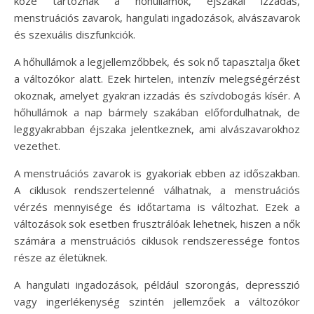
közé tartoznak a hőhullámok, éjszakai izzadás,
menstruációs zavarok, hangulati ingadozások, alvászavarok
és szexuális diszfunkciók.
A hőhullámok a legjellemzőbbek, és sok nő tapasztalja őket
a változókor alatt. Ezek hirtelen, intenzív melegségérzést
okoznak, amelyet gyakran izzadás és szívdobogás kísér. A
hőhullámok a nap bármely szakában előfordulhatnak, de
leggyakrabban éjszaka jelentkeznek, ami alvászavarokhoz
vezethet.
A menstruációs zavarok is gyakoriak ebben az időszakban.
A ciklusok rendszertelenné válhatnak, a menstruációs
vérzés mennyisége és időtartama is változhat. Ezek a
változások sok esetben frusztrálóak lehetnek, hiszen a nők
számára a menstruációs ciklusok rendszeressége fontos
része az életüknek.
A hangulati ingadozások, például szorongás, depresszió
vagy ingerlékenység szintén jellemzőek a változókor