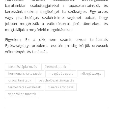
barátainkkal, családtagjainkkal a tapasztalatainkról, és
keressünk szakmai segítséget, ha szükséges. Egy orvos
vagy pszichológus szakértelme segíthet abban, hogy
jobban megértsük a változókorral járó tüneteket, és
megtaláljuk a megfelelő megoldásokat.
Figyelem: Ez a cikk nem számít orvosi tanácsnak.
Egészségügyi probléma esetén mindig kérjük orvosunk
véleményét és tanácsát.
diéta és táplálkozás
életmódtippek
hormonális változások
mozgás és sport
nők egészsége
orvosi tanácsok
pszichológiai támogatás
természetes kezelések
tünetek enyhítése
változókori tünetek