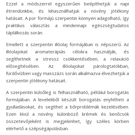
Ezzel a módszerrel egyszerűen beépíthetjük a napi
étrendünkbe, és kihasználhatjuk a növény jótékony
hatásait. A por formájú szerpentin könnyen adagolható, így
praktikus választás a mindennapi egészségtudatos
táplálkozás során.
Emellett a szerpentin illóolaj formájában is népszerű. Az
illóolajokat aromaterápiás célokra használják, és
segíthetnek a stressz csökkentésében, a relaxáció
elősegítésében. Az illóolajokat párologtatókban,
fürdővízben vagy masszázs során alkalmazva élvezhetjük a
szerpentin jótékony hatásait.
A szerpentin külsőleg is felhasználható, például borogatás
formájában. A levelekből készült borogatás enyhítheti a
gyulladásokat, és segíthet a bőrproblémák kezelésében.
Ezen kívül a növény különböző krémek és kenőcsök
összetevőjeként is megjelenhet, így széles körben
elérhető a szépségápolásban.