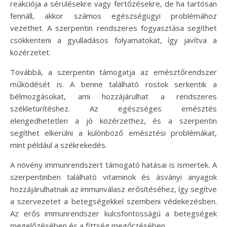
reakciója a sérülésekre vagy fertőzésekre, de ha tartósan
fennáll, akkor számos egészségügyi problémához
vezethet. A szerpentin rendszeres fogyasztása segíthet
csökkenteni a gyulladásos folyamatokat, így javítva a
közérzetet.
Továbbá, a szerpentin támogatja az emésztőrendszer
működését is. A benne található rostok serkentik a
bélmozgásokat, ami hozzájárulhat a rendszeres
székletürítéshez. Az egészséges emésztés
elengedhetetlen a jó közérzethez, és a szerpentin
segíthet elkerülni a különböző emésztési problémákat,
mint például a székrekedés.
A növény immunrendszert támogató hatásai is ismertek. A
szerpentinben található vitaminok és ásványi anyagok
hozzájárulhatnak az immunválasz erősítéséhez, így segítve
a szervezetet a betegségekkel szembeni védekezésben.
Az erős immunrendszer kulcsfontosságú a betegségek
megelőzésében és a fittség megőrzésében.