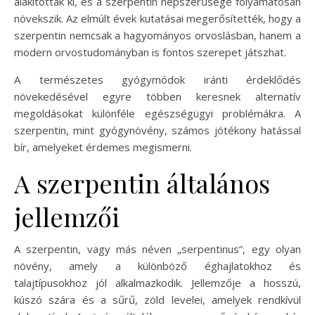
alakítottak ki, és a szerpentin népszerűsége folyamatosan
növekszik. Az elmúlt évek kutatásai megerősítették, hogy a
szerpentin nemcsak a hagyományos orvoslásban, hanem a
modern orvostudományban is fontos szerepet játszhat.
A természetes gyógymódok iránti érdeklődés
növekedésével egyre többen keresnek alternatív
megoldásokat különféle egészségügyi problémákra. A
szerpentin, mint gyógynövény, számos jótékony hatással
bír, amelyeket érdemes megismerni.
A szerpentin általános
jellemzői
A szerpentin, vagy más néven „serpentinus”, egy olyan
növény, amely a különböző éghajlatokhoz és
talajtípusokhoz jól alkalmazkodik. Jellemzője a hosszú,
kúszó szára és a sűrű, zöld levelei, amelyek rendkívül