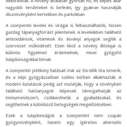
dekoratívak. A növény általában gyorsan nő, és képes akár
nagyobb területeket is befedni, így gyakran használják
dísznövényként kertekben és parkokban.
A szerpentin levelei és virágai is felhasználhatók, hiszen
gazdag tápanyagforrást jelentenek. A leveleikben található
antioxidánsok, vitaminok és ásványi anyagok segítik a
szervezet működését. Ezen kívül a növény illóolajai is
különös figyelmet érdemelnek, mivel gyógyító
tulajdonságokkal bírnak.
A szerpentin jótékony hatásait már az ősi idők óta ismerik,
és a népi gyógyászatban széles körben alkalmazták. A
modern kutatások pedig azt mutatják, hogy a növényben
található hatóanyagok képesek támogathatják az
immunrendszert, csökkenthetik a gyulladásokat, és
segíthetnek a különböző betegségek megelőzésében.
Ezek a tulajdonságok a szerpentint nem csupán
gyógynövényként, hanem egy ígéretes alternatív