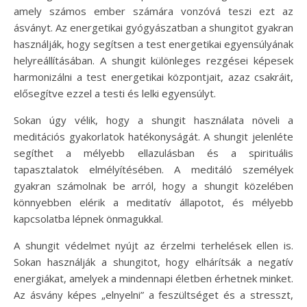
amely számos ember számára vonzóvá teszi ezt az
ásványt. Az energetikai gyógyászatban a shungitot gyakran
használják, hogy segítsen a test energetikai egyensúlyának
helyreállításában. A shungit különleges rezgései képesek
harmonizálni a test energetikai központjait, azaz csakráit,
elősegítve ezzel a testi és lelki egyensúlyt.
Sokan úgy vélik, hogy a shungit használata növeli a
meditációs gyakorlatok hatékonyságát. A shungit jelenléte
segíthet a mélyebb ellazulásban és a spirituális
tapasztalatok elmélyítésében. A meditáló személyek
gyakran számolnak be arról, hogy a shungit közelében
könnyebben elérik a meditatív állapotot, és mélyebb
kapcsolatba lépnek önmagukkal.
A shungit védelmet nyújt az érzelmi terhelések ellen is.
Sokan használják a shungitot, hogy elhárítsák a negatív
energiákat, amelyek a mindennapi életben érhetnek minket.
Az ásvány képes „elnyelni” a feszültséget és a stresszt,