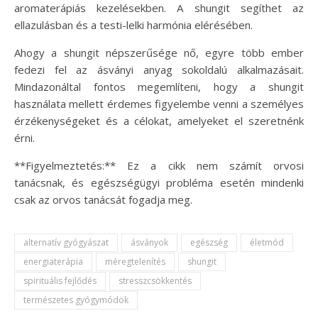
aromaterápiás kezelésekben. A shungit segíthet az
ellazulásban és a testi-lelki harmónia elérésében.
Ahogy a shungit népszerűsége nő, egyre több ember
fedezi fel az ásványi anyag sokoldalú alkalmazásait.
Mindazonáltal fontos megemlíteni, hogy a shungit
használata mellett érdemes figyelembe venni a személyes
érzékenységeket és a célokat, amelyeket el szeretnénk
érni.
**Figyelmeztetés:** Ez a cikk nem számít orvosi
tanácsnak, és egészségügyi probléma esetén mindenki
csak az orvos tanácsát fogadja meg.
alternatív gyógyászat
ásványok
egészség
életmód
energiaterápia
méregtelenítés
shungit
spirituális fejlődés
stresszcsökkentés
természetes gyógymódok