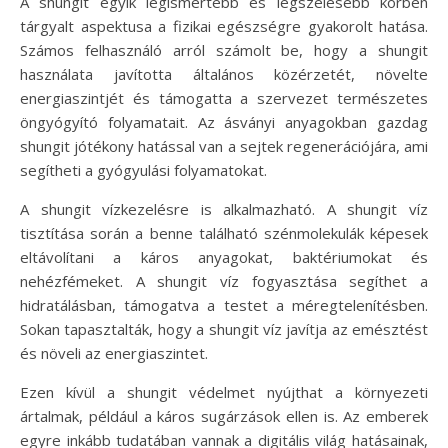
A shungit egyik legismertebb és legszélesebb körben
tárgyalt aspektusa a fizikai egészségre gyakorolt hatása.
Számos felhasználó arról számolt be, hogy a shungit
használata javította általános közérzetét, növelte
energiaszintjét és támogatta a szervezet természetes
öngyógyító folyamatait. Az ásványi anyagokban gazdag
shungit jótékony hatással van a sejtek regenerációjára, ami
segítheti a gyógyulási folyamatokat.
A shungit vízkezelésre is alkalmazható. A shungit víz
tisztítása során a benne található szénmolekulák képesek
eltávolítani a káros anyagokat, baktériumokat és
nehézfémeket. A shungit víz fogyasztása segíthet a
hidratálásban, támogatva a testet a méregtelenítésben.
Sokan tapasztalták, hogy a shungit víz javítja az emésztést
és növeli az energiaszintet.
Ezen kívül a shungit védelmet nyújthat a környezeti
ártalmak, például a káros sugárzások ellen is. Az emberek
egyre inkább tudatában vannak a digitális világ hatásainak,