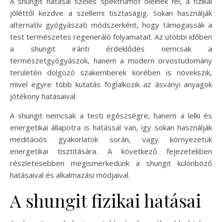
A shungit hatásai széles spektrumot ölelnek fel, a fizikai
jóléttől kezdve a szellemi tisztaságig. Sokan használják
alternatív gyógyászati módszerként, hogy támogassák a
test természetes regeneráló folyamatait. Az utóbbi időben
a shungit iránti érdeklődés nemcsak a
természetgyógyászok, hanem a modern orvostudomány
területén dolgozó szakemberek körében is növekszik,
mivel egyre több kutatás foglalkozik az ásványi anyagok
jótékony hatásaival.
A shungit nemcsak a testi egészségre, hanem a lelki és
energetikai állapotra is hatással van, így sokan használják
meditációs gyakorlatok során, vagy környezetük
energetikai tisztítására. A következő fejezetekben
részletesebben megismerkedünk a shungit különböző
hatásaival és alkalmazási módjaival.
A shungit fizikai hatásai