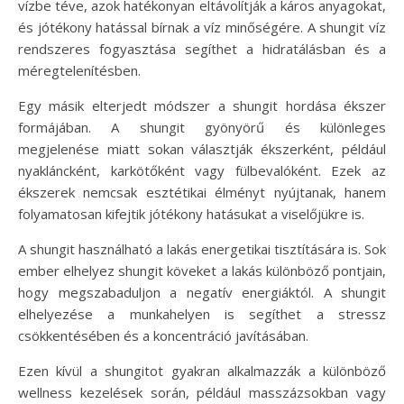
vízbe téve, azok hatékonyan eltávolítják a káros anyagokat,
és jótékony hatással bírnak a víz minőségére. A shungit víz
rendszeres fogyasztása segíthet a hidratálásban és a
méregtelenítésben.
Egy másik elterjedt módszer a shungit hordása ékszer
formájában. A shungit gyönyörű és különleges
megjelenése miatt sokan választják ékszerként, például
nyakláncként, karkötőként vagy fülbevalóként. Ezek az
ékszerek nemcsak esztétikai élményt nyújtanak, hanem
folyamatosan kifejtik jótékony hatásukat a viselőjükre is.
A shungit használható a lakás energetikai tisztítására is. Sok
ember elhelyez shungit köveket a lakás különböző pontjain,
hogy megszabaduljon a negatív energiáktól. A shungit
elhelyezése a munkahelyen is segíthet a stressz
csökkentésében és a koncentráció javításában.
Ezen kívül a shungitot gyakran alkalmazzák a különböző
wellness kezelések során, például masszázsokban vagy