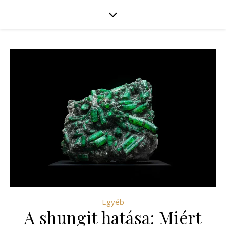
Egyéb
A shungit hatása: Miért