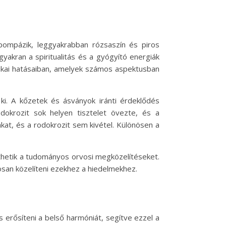
 pompázik, leggyakrabban rózsaszín és piros
yakran a spiritualitás és a gyógyító energiák
tikai hatásaiban, amelyek számos aspektusban
ki. A kőzetek és ásványok iránti érdeklődés
okrozit sok helyen tisztelet övezte, és a
at, és a rodokrozit sem kivétel. Különösen a
thetik a tudományos orvosi megközelítéseket.
san közelíteni ezekhez a hiedelmekhez.
s erősíteni a belső harmóniát, segítve ezzel a