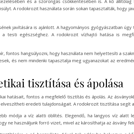
kezelésében és a szorongás csökkentésében is. A kő állítólag 
yensúlyt. A rodokrozit használata során sokan tapasztalták, hogy j
ének javítására is ajánlott. A hagyományos gyógyászatban úgy t
 a testi egészséghez. A rodokrozit vízhajtó hatása is megf
ír, fontos hangsúlyozni, hogy használata nem helyettesíti a szakm
yesek, és nem mindenki tapasztalja meg ugyanazokat az eredmén
tikai tisztítása és ápolása
i hatásait, fontos a megfelelő tisztítás és ápolás. Az ásványok
elveszítheti eredeti tulajdonságait. A rodokrozit tisztítása segít 
ebb módja a víz alatti öblítés. Elegendő, ha langyos víz alatt leö
y ne használjunk forró vizet, mivel az károsíthatja az ásvány fel