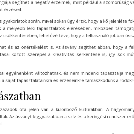
ergiája segíthet a negatív érzelmek, mint például a szomorúság 
t érzéseit.
 gyakorlatok során, mivel sokan úgy érzik, hogy a kő jelenléte f
k a mélyebb lelki tapasztalatok elérésében, miközben támogat
sz csökkentésében, lehetővé téve, hogy a felhasználó jobban összp
lmat és az önértékelést is. Az ásvány segíthet abban, hogy a f
tásai között szerepel a kreativitás serkentése is, így sok mű
sai egyénenként változhatnak, és nem mindenki tapasztalja m
a a saját tapasztalatainkra és érzéseinkre támaszkodunk a rodokr
ászatban
századok óta jelen van a különböző kultúrákban. A hagyomán
k. Az ásványt leggyakrabban a szív és a keringési rendszer erős
t.