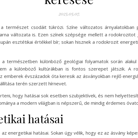
2025.05.07.
a természet csodáit tükrözi. Színe változatos árnyalatokban
arna változata is. Ezen színek szépsége mellett a rodokrozitot g
pán esztétikai értékkel bír; sokan hisznek a rodokrozit energe
 a természetben különböző geológiai folyamatok során alakul 
m a különböző kultúrákban is fontos szerepet játszik. A rod
 emberek évszázadok óta keresik az ásványokban rejlő energiák
állítása terén szerzett hírnevet.
rteni, hogy hatásai sok esetben szubjektívek, és nem helyettesí
yománya a modern világban is népszerű, de mindig érdemes óvato
tikai hatásai
az energetikai hatásai. Sokan úgy vélik, hogy ez az ásvány képe