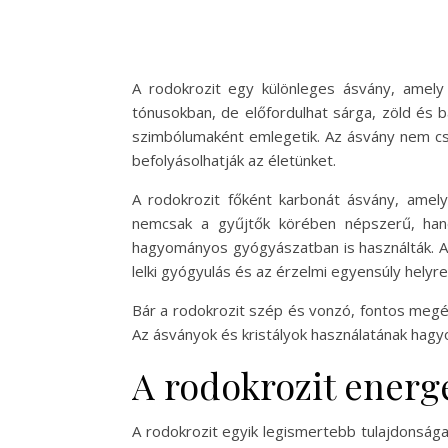
A rodokrozit egy különleges ásvány, amely 
tónusokban, de előfordulhat sárga, zöld és b
szimbólumaként emlegetik. Az ásvány nem csu
befolyásolhatják az életünket.
A rodokrozit főként karbonát ásvány, amely
nemcsak a gyűjtők körében népszerű, hane
hagyományos gyógyászatban is használták. Az
lelki gyógyulás és az érzelmi egyensúly helyre
Bár a rodokrozit szép és vonzó, fontos megé
Az ásványok és kristályok használatának hag
A rodokrozit energe
A rodokrozit egyik legismertebb tulajdonsága 