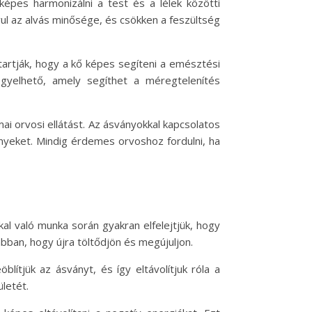
képes harmonizálni a test és a lélek közötti
avul az alvás minősége, és csökken a feszültség
artják, hogy a kő képes segíteni a emésztési
igyelhető, amely segíthet a méregtelenítés
ai orvosi ellátást. Az ásványokkal kapcsolatos
yeket. Mindig érdemes orvoshoz fordulni, ha
kal való munka során gyakran elfelejtjük, hogy
abban, hogy újra töltődjön és megújuljon.
blítjük az ásványt, és így eltávolítjuk róla a
ületét.