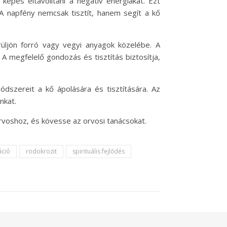
képes eltávolítani a negatív energiákat. Ezt
 A napfény nemcsak tisztít, hanem segít a kő
rüljön forró vagy vegyi anyagok közelébe. A
A megfelelő gondozás és tisztítás biztosítja,
dszereit a kő ápolására és tisztítására. Az
nkat.
rvoshoz, és kövesse az orvosi tanácsokat.
áció
rodokrozit
spirituális fejlődés