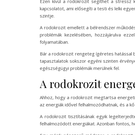
Ezen kívül a rodokrozit segíthet a stressz 
kapcsolatot, ami elősegíti a testi és lelki eg
szintje.
A rodokrozit emellett a bélrendszer működés
problémák kezelésében, hozzájárulva ezzel
folyamatában.
Bár a rodokrozit rengeteg ígéretes hatással b
tapasztalatok sokszor egyéni szinten érvén
egészségügyi problémák merülnek fel.
A rodokrozit energe
Ahhoz, hogy a rodokrozit megtartsa energetika
az energiák idővel felhalmozódhatnak, és a kő 
A rodokrozit tisztításának egyik legelterjedt
felhalmozódott energiákat. Azonban fontos, hog