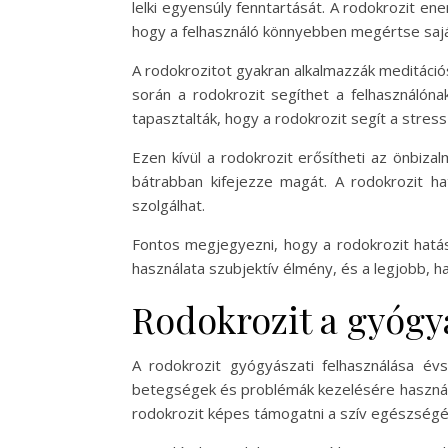
lelki egyensúly fenntartását. A rodokrozit en
hogy a felhasználó könnyebben megértse sajá
A rodokrozitot gyakran alkalmazzák meditációs
során a rodokrozit segíthet a felhasználóna
tapasztalták, hogy a rodokrozit segít a stres
Ezen kívül a rodokrozit erősítheti az önbiza
bátrabban kifejezze magát. A rodokrozit ha
szolgálhat.
Fontos megjegyezni, hogy a rodokrozit hatá
használata szubjektív élmény, és a legjobb, h
Rodokrozit a gyógy
A rodokrozit gyógyászati felhasználása év
betegségek és problémák kezelésére használtá
rodokrozit képes támogatni a szív egészségé