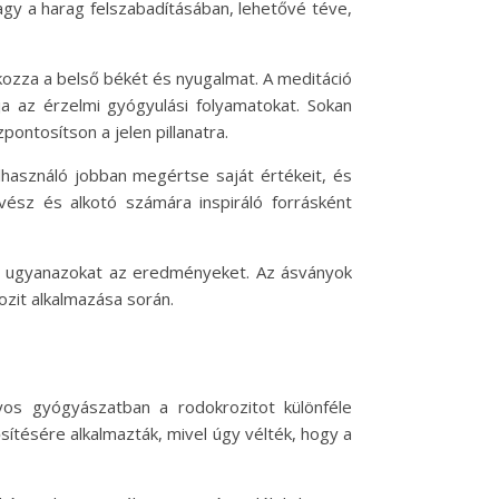
vagy a harag felszabadításában, lehetővé téve,
okozza a belső békét és nyugalmat. A meditáció
ja az érzelmi gyógyulási folyamatokat. Sokan
ontosítson a jelen pillanatra.
elhasználó jobban megértse saját értékeit, és
vész és alkotó számára inspiráló forrásként
eg ugyanazokat az eredményeket. Az ásványok
ozit alkalmazása során.
yos gyógyászatban a rodokrozitot különféle
ítésére alkalmazták, mivel úgy vélték, hogy a