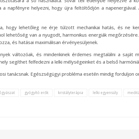
ztítására a só használata. Sóval teli edénybe helyezve a kő 
 napfényre helyezni, hogy újra feltöltődjön a napenergiával.
ra, hogy lehetőleg ne érje túlzott mechanikai hatás, és ne ke
hol lehetőség van a nyugodt, harmonikus energiák megőrzésére. 
ozza, és hatásai maximálisan érvényesüljenek.
ények változóak, és mindenkinek érdemes megtalálni a saját mó
ly segíthet felfedezni a lelki mélységeinket és a belső harmóniá
osi tanácsnak. Egészségügyi probléma esetén mindig forduljon o
ógyászat
gyógyító erők
kristályterápia
lelki egyensúly
medit