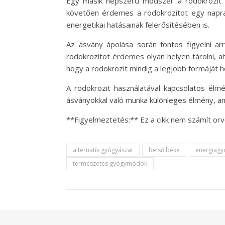
Egy másik népszerű módszer a rodokrozit tis
követően érdemes a rodokrozitot egy napra a
energetikai hatásainak felerősítésében is.
Az ásvány ápolása során fontos figyelni ar
rodokrozitot érdemes olyan helyen tárolni, a
hogy a rodokrozit mindig a legjobb formáját h
A rodokrozit használatával kapcsolatos élm
ásványokkal való munka különleges élmény, ame
**Figyelmeztetés:** Ez a cikk nem számít orv
alternatív gyógyászat
belső béke
energiagy
természetes gyógymódok