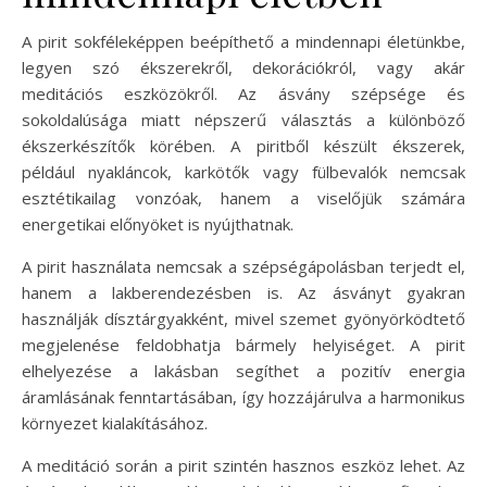
A pirit sokféleképpen beépíthető a mindennapi életünkbe,
legyen szó ékszerekről, dekorációkról, vagy akár
meditációs eszközökről. Az ásvány szépsége és
sokoldalúsága miatt népszerű választás a különböző
ékszerkészítők körében. A piritből készült ékszerek,
például nyakláncok, karkötők vagy fülbevalók nemcsak
esztétikailag vonzóak, hanem a viselőjük számára
energetikai előnyöket is nyújthatnak.
A pirit használata nemcsak a szépségápolásban terjedt el,
hanem a lakberendezésben is. Az ásványt gyakran
használják dísztárgyakként, mivel szemet gyönyörködtető
megjelenése feldobhatja bármely helyiséget. A pirit
elhelyezése a lakásban segíthet a pozitív energia
áramlásának fenntartásában, így hozzájárulva a harmonikus
környezet kialakításához.
A meditáció során a pirit szintén hasznos eszköz lehet. Az