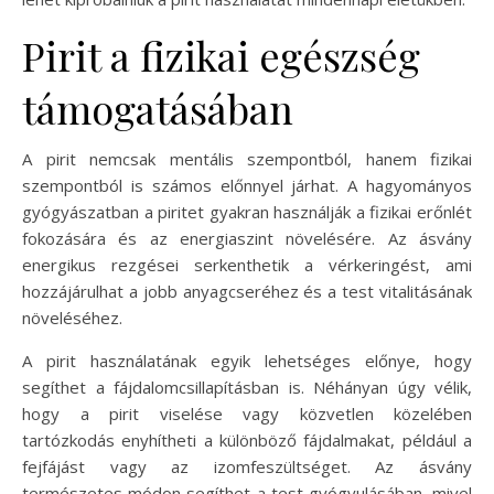
Pirit a fizikai egészség
támogatásában
A pirit nemcsak mentális szempontból, hanem fizikai
szempontból is számos előnnyel járhat. A hagyományos
gyógyászatban a piritet gyakran használják a fizikai erőnlét
fokozására és az energiaszint növelésére. Az ásvány
energikus rezgései serkenthetik a vérkeringést, ami
hozzájárulhat a jobb anyagcseréhez és a test vitalitásának
növeléséhez.
A pirit használatának egyik lehetséges előnye, hogy
segíthet a fájdalomcsillapításban is. Néhányan úgy vélik,
hogy a pirit viselése vagy közvetlen közelében
tartózkodás enyhítheti a különböző fájdalmakat, például a
fejfájást vagy az izomfeszültséget. Az ásvány
természetes módon segíthet a test gyógyulásában, mivel