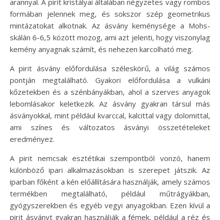
arannyal. A pirit kristályai általában négyzetes vagy rombos
formában jelennek meg, és sokszor szép geometrikus
mintázatokat alkotnak. Az ásvány keménysége a Mohs-
skálán 6-6,5 között mozog, ami azt jelenti, hogy viszonylag
kemény anyagnak számít, és nehezen karcolható meg.
A pirit ásvány előfordulása széleskörű, a világ számos
pontján megtalálható. Gyakori előfordulása a vulkáni
kőzetekben és a szénbányákban, ahol a szerves anyagok
lebomlásakor keletkezik. Az ásvány gyakran társul más
ásványokkal, mint például kvarccal, kalcittal vagy dolomittal,
ami színes és változatos ásványi összetételeket
eredményez.
A pirit nemcsak esztétikai szempontból vonzó, hanem
különböző ipari alkalmazásokban is szerepet játszik. Az
iparban főként a kén előállítására használják, amely számos
termékben megtalálható, például műtrágyákban,
gyógyszerekben és egyéb vegyi anyagokban. Ezen kívül a
pirit ásványt gyakran használják a fémek, például a réz és