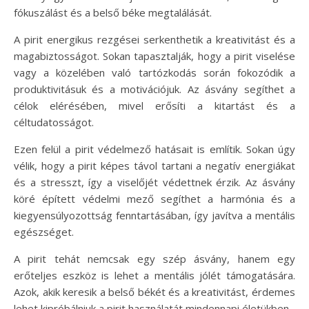
fókuszálást és a belső béke megtalálását.
A pirit energikus rezgései serkenthetik a kreativitást és a
magabiztosságot. Sokan tapasztalják, hogy a pirit viselése
vagy a közelében való tartózkodás során fokozódik a
produktivitásuk és a motivációjuk. Az ásvány segíthet a
célok elérésében, mivel erősíti a kitartást és a
céltudatosságot.
Ezen felül a pirit védelmező hatásait is említik. Sokan úgy
vélik, hogy a pirit képes távol tartani a negatív energiákat
és a stresszt, így a viselőjét védettnek érzik. Az ásvány
köré épített védelmi mező segíthet a harmónia és a
kiegyensúlyozottság fenntartásában, így javítva a mentális
egészséget.
A pirit tehát nemcsak egy szép ásvány, hanem egy
erőteljes eszköz is lehet a mentális jólét támogatására.
Azok, akik keresik a belső békét és a kreativitást, érdemes
lehet kipróbálniuk a pirit használatát mindennapi életükben.