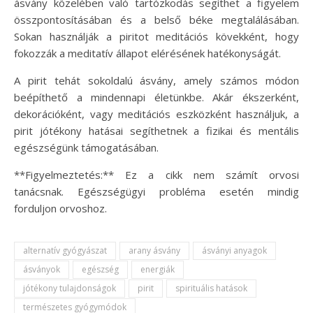
ásvány közelében való tartózkodás segíthet a figyelem
összpontosításában és a belső béke megtalálásában.
Sokan használják a piritot meditációs kövekként, hogy
fokozzák a meditatív állapot elérésének hatékonyságát.
A pirit tehát sokoldalú ásvány, amely számos módon
beépíthető a mindennapi életünkbe. Akár ékszerként,
dekorációként, vagy meditációs eszközként használjuk, a
pirit jótékony hatásai segíthetnek a fizikai és mentális
egészségünk támogatásában.
**Figyelmeztetés:** Ez a cikk nem számít orvosi
tanácsnak. Egészségügyi probléma esetén mindig
forduljon orvoshoz.
alternatív gyógyászat
arany ásvány
ásványi anyagok
ásványok
egészség
energiák
jótékony tulajdonságok
pirit
spirituális hatások
természetes gyógymódok