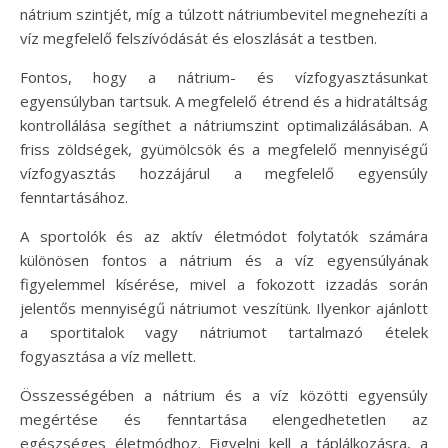
nátrium szintjét, míg a túlzott nátriumbevitel megnehezíti a
víz megfelelő felszívódását és eloszlását a testben.
Fontos, hogy a nátrium- és vízfogyasztásunkat
egyensúlyban tartsuk. A megfelelő étrend és a hidratáltság
kontrollálása segíthet a nátriumszint optimalizálásában. A
friss zöldségek, gyümölcsök és a megfelelő mennyiségű
vízfogyasztás hozzájárul a megfelelő egyensúly
fenntartásához.
A sportolók és az aktív életmódot folytatók számára
különösen fontos a nátrium és a víz egyensúlyának
figyelemmel kísérése, mivel a fokozott izzadás során
jelentős mennyiségű nátriumot veszítünk. Ilyenkor ajánlott
a sportitalok vagy nátriumot tartalmazó ételek
fogyasztása a víz mellett.
Összességében a nátrium és a víz közötti egyensúly
megértése és fenntartása elengedhetetlen az
egészséges életmódhoz. Figyelni kell a táplálkozásra, a