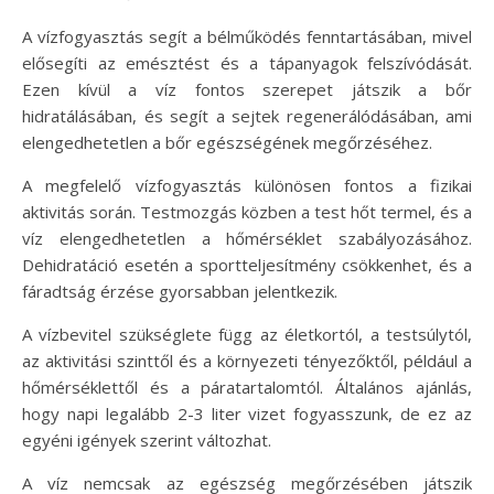
A vízfogyasztás segít a bélműködés fenntartásában, mivel
elősegíti az emésztést és a tápanyagok felszívódását.
Ezen kívül a víz fontos szerepet játszik a bőr
hidratálásában, és segít a sejtek regenerálódásában, ami
elengedhetetlen a bőr egészségének megőrzéséhez.
A megfelelő vízfogyasztás különösen fontos a fizikai
aktivitás során. Testmozgás közben a test hőt termel, és a
víz elengedhetetlen a hőmérséklet szabályozásához.
Dehidratáció esetén a sportteljesítmény csökkenhet, és a
fáradtság érzése gyorsabban jelentkezik.
A vízbevitel szükséglete függ az életkortól, a testsúlytól,
az aktivitási szinttől és a környezeti tényezőktől, például a
hőmérséklettől és a páratartalomtól. Általános ajánlás,
hogy napi legalább 2-3 liter vizet fogyasszunk, de ez az
egyéni igények szerint változhat.
A víz nemcsak az egészség megőrzésében játszik