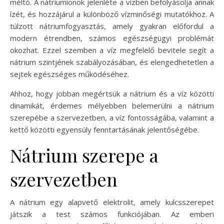
méltó. A nátriumionok jelenléte a vízben befolyásolja annak
ízét, és hozzájárul a különböző vízminőségi mutatókhoz. A
túlzott nátriumfogyasztás, amely gyakran előfordul a
modern étrendben, számos egészségügyi problémát
okozhat. Ezzel szemben a víz megfelelő bevitele segít a
nátrium szintjének szabályozásában, és elengedhetetlen a
sejtek egészséges működéséhez.
Ahhoz, hogy jobban megértsük a nátrium és a víz közötti
dinamikát, érdemes mélyebben belemerülni a nátrium
szerepébe a szervezetben, a víz fontosságába, valamint a
kettő közötti egyensúly fenntartásának jelentőségébe.
Nátrium szerepe a
szervezetben
A nátrium egy alapvető elektrolit, amely kulcsszerepet
játszik a test számos funkciójában. Az emberi