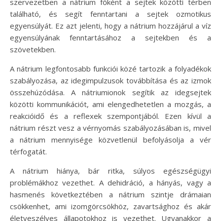
szervezetben a nátrium főként a sejtek közötti térben
található, és segít fenntartani a sejtek ozmotikus
egyensúlyát. Ez azt jelenti, hogy a nátrium hozzájárul a víz
egyensúlyának fenntartásához a sejtekben és a
szövetekben.
A nátrium legfontosabb funkciói közé tartozik a folyadékok
szabályozása, az idegimpulzusok továbbítása és az izmok
összehúzódása. A nátriumionok segítik az idegsejtek
közötti kommunikációt, ami elengedhetetlen a mozgás, a
reakcióidő és a reflexek szempontjából. Ezen kívül a
nátrium részt vesz a vérnyomás szabályozásában is, mivel
a nátrium mennyisége közvetlenül befolyásolja a vér
térfogatát.
A nátrium hiánya, bár ritka, súlyos egészségügyi
problémákhoz vezethet. A dehidráció, a hányás, vagy a
hasmenés következtében a nátrium szintje drámaian
csökkenhet, ami izomgörcsökhöz, zavartsághoz és akár
életveszélyes állapotokhoz is vezethet. Ugyanakkor a